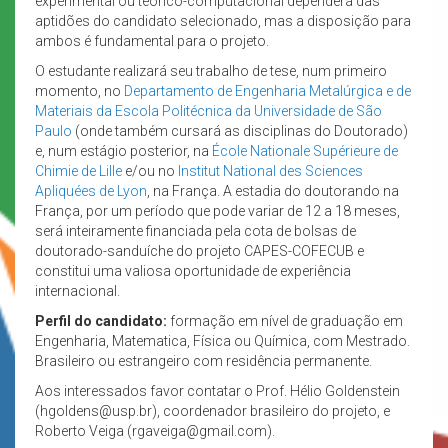
experimental ou teórico-computacional dependerá das
aptidões do candidato selecionado, mas a disposição para
ambos é fundamental para o projeto.
O estudante realizará seu trabalho de tese, num primeiro
momento, no
Departamento de Engenharia Metalúrgica e de
Materiais da Escola Politécnica da Universidade de São
Paulo
(onde também cursará as disciplinas do Doutorado)
e, num estágio posterior, na
École Nationale Supérieure de
Chimie de Lille
e/ou no
Institut National des Sciences
Apliquées de Lyon
, na França. A estadia do doutorando na
França, por um período que pode variar de 12 a 18 meses,
será inteiramente financiada pela cota de bolsas de
doutorado-sanduíche do projeto CAPES-COFECUB e
constitui uma valiosa oportunidade de experiência
internacional.
Perfil do candidato:
formação em nível de graduação em
Engenharia, Matematica, Física ou Química, com Mestrado.
Brasileiro ou estrangeiro com residência permanente.
Aos interessados favor contatar o Prof. Hélio Goldenstein
(hgoldens@usp.br), coordenador brasileiro do projeto, e
Roberto Veiga (rgaveiga@gmail.com).