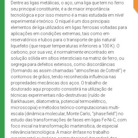
Dentre as ligas metálicas, o aço, uma liga que tem no ferro
seu principal constituinte, é a de maior importância
tecnológica e por isso mesmo é a mais estudada em nível
experimental e teórico. O níquel é um dos principais
elementos de liga utilizados em ligas ferrosas voltadas para
aplicações em condições extremas, tais como em
reservatórios e tubos para o transporte de gás natural
liquefeito (que requer temperaturas inferiores a 100 K). O
carbono, por sua vez, é normalmente encontrado em
solução sólida em sítios intersticiais na matriz de ferro, ou
segrega para defeitos extensos, como discordâncias
(formando as assim chamadas “atmosferas de Cottrell”) e
contornos de grãos, tendo reconhecida influência nas
propriedades mecânicas dos aços. O trabalho de
doutorado aqui proposto consistirá na utilização de
técnicas experimentais não-destrutivas (ruído de
Barkhausen, dilatometria, potencial termoelétrico,
microscopia) e métodos teórico-computacionais multi-
escala (dinâmica molecular, Monte Carlo, “phase field”) no
estudo das transformações de fases em ligas Fe-Ni-C, com
foco inicial na transformação martensítica, de especial
relevância tecnológica. A maior ênfase no trabalho