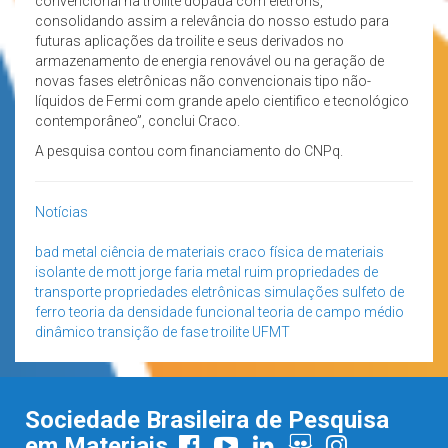
convencional na troilite dopada com elétrons,
consolidando assim a relevância do nosso estudo para
futuras aplicações da troilite e seus derivados no
armazenamento de energia renovável ou na geração de
novas fases eletrônicas não convencionais tipo não-
líquidos de Fermi com grande apelo cientifico e tecnológico
contemporâneo”, conclui Craco.
A pesquisa contou com financiamento do CNPq.
Notícias
bad metal
ciência de materiais
craco
física de materiais
isolante de mott
jorge faria
metal ruim
propriedades de
transporte
propriedades eletrônicas
simulações
sulfeto de
ferro
teoria da densidade funcional
teoria de campo médio
dinâmico
transição de fase
troilite
UFMT
Sociedade Brasileira de Pesquisa
em Materiais