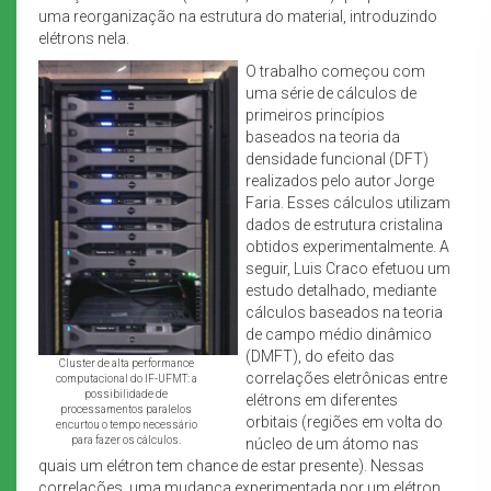
uma reorganização na estrutura do material, introduzindo
elétrons nela.
O trabalho começou com
uma série de cálculos de
primeiros princípios
baseados na teoria da
densidade funcional (DFT)
realizados pelo autor Jorge
Faria. Esses cálculos utilizam
dados de estrutura cristalina
obtidos experimentalmente. A
seguir, Luis Craco efetuou um
estudo detalhado, mediante
cálculos baseados na teoria
de campo médio dinâmico
(DMFT), do efeito das
Cluster de alta performance
correlações eletrônicas entre
computacional do IF-UFMT: a
possibilidade de
elétrons em diferentes
processamentos paralelos
orbitais (regiões em volta do
encurtou o tempo necessário
para fazer os cálculos.
núcleo de um átomo nas
quais um elétron tem chance de estar presente). Nessas
correlações, uma mudança experimentada por um elétron