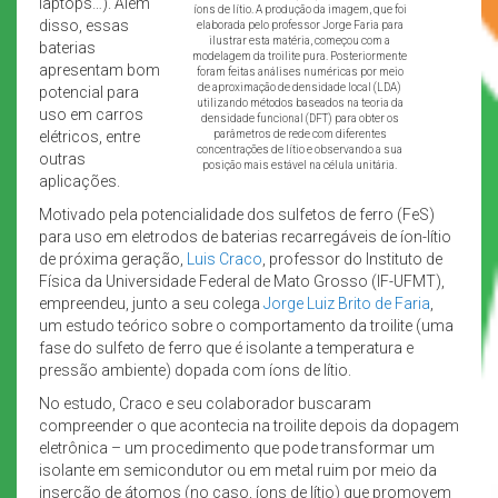
laptops…). Além
íons de lítio. A produção da imagem, que foi
disso, essas
elaborada pelo professor Jorge Faria para
ilustrar esta matéria, começou com a
baterias
modelagem da troilite pura. Posteriormente
apresentam bom
foram feitas análises numéricas por meio
de aproximação de densidade local (LDA)
potencial para
utilizando métodos baseados na teoria da
uso em carros
densidade funcional (DFT) para obter os
elétricos, entre
parâmetros de rede com diferentes
concentrações de lítio e observando a sua
outras
posição mais estável na célula unitária.
aplicações.
Motivado pela potencialidade dos sulfetos de ferro (FeS)
para uso em eletrodos de baterias recarregáveis de íon-lítio
de próxima geração,
Luis Craco
, professor do Instituto de
Física da Universidade Federal de Mato Grosso (IF-UFMT),
empreendeu, junto a seu colega
Jorge Luiz Brito de Faria
,
um estudo teórico sobre o comportamento da troilite (uma
fase do sulfeto de ferro que é isolante a temperatura e
pressão ambiente) dopada com íons de lítio.
No estudo, Craco e seu colaborador buscaram
compreender o que acontecia na troilite depois da dopagem
eletrônica – um procedimento que pode transformar um
isolante em semicondutor ou em metal ruim por meio da
inserção de átomos (no caso, íons de lítio) que promovem