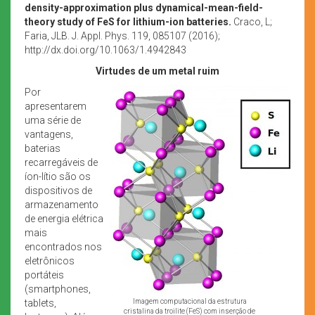
density-approximation plus dynamical-mean-field-
theory study of FeS for lithium-ion batteries.
Craco, L;
Faria, JLB. J. Appl. Phys. 119, 085107 (2016);
http://dx.doi.org/10.1063/1.4942843
Virtudes de um metal ruim
Por
apresentarem
uma série de
vantagens,
baterias
recarregáveis de
íon-lítio são os
dispositivos de
armazenamento
de energia elétrica
mais
encontrados nos
eletrônicos
portáteis
(smartphones,
tablets,
Imagem computacional da estrutura
cristalina da troilite (FeS) com inserção de