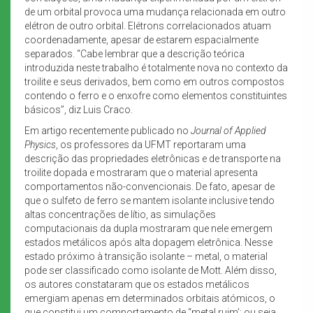
de um orbital provoca uma mudança relacionada em outro
elétron de outro orbital. Elétrons correlacionados atuam
coordenadamente, apesar de estarem espacialmente
separados. “Cabe lembrar que a descrição teórica
introduzida neste trabalho é totalmente nova no contexto da
troilite e seus derivados, bem como em outros compostos
contendo o ferro e o enxofre como elementos constituintes
básicos”, diz Luis Craco.
Em artigo recentemente publicado no
Journal of Applied
Physics
, os professores da UFMT reportaram uma
descrição das propriedades eletrônicas e de transporte na
troilite dopada e mostraram que o material apresenta
comportamentos não-convencionais. De fato, apesar de
que o sulfeto de ferro se mantem isolante inclusive tendo
altas concentrações de lítio, as simulações
computacionais da dupla mostraram que nele emergem
estados metálicos após alta dopagem eletrônica. Nesse
estado próximo à transição isolante – metal, o material
pode ser classificado como isolante de Mott. Além disso,
os autores constataram que os estados metálicos
emergiam apenas em determinados orbitais atómicos, o
que constitui um comportamento de “metal ruim’; ou seja,