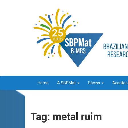
Home
A SBPMat
Sócios
Aconte
Tag: metal ruim