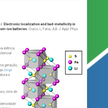
é:
Electronic localization and bad-metallicity in
ium-ion batteries.
Craco, L; Faria, JLB. J. Appl. Phys.
a elétrica
otencial
ima geração,
ega
Jorge
atura e
so, íons de
 densidade