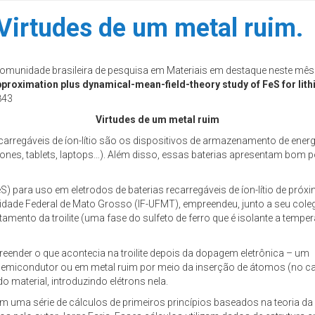
Virtudes de um metal ruim.
comunidade brasileira de pesquisa em Materiais em destaque neste mês 
pproximation plus dynamical-mean-field-theory study of FeS for lith
843
Virtudes de um metal ruim
arregáveis de íon-lítio são os dispositivos de armazenamento de energi
nes, tablets, laptops…). Além disso, essas baterias apresentam bom p
S) para uso em eletrodos de baterias recarregáveis de íon-lítio de próx
ersidade Federal de Mato Grosso (IF-UFMT), empreendeu, junto a seu col
mento da troilite (uma fase do sulfeto de ferro que é isolante a temper
nder o que acontecia na troilite depois da dopagem eletrônica – um
emicondutor ou em metal ruim por meio da inserção de átomos (no ca
 material, introduzindo elétrons nela.
 uma série de cálculos de primeiros princípios baseados na teoria da