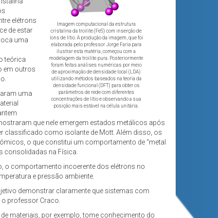
istalina
os
tre elétrons
Imagem computacional da estrutura
ce de estar
cristalina da troilite (FeS) com inserção de
íons de lítio. A produção da imagem, que foi
ovoca uma
elaborada pelo professor Jorge Faria para
ilustrar esta matéria, começou com a
 teórica
modelagem da troilite pura. Posteriormente
foram feitas análises numéricas por meio
mo em outros
de aproximação de densidade local (LDA)
o.
utilizando métodos baseados na teoria da
densidade funcional (DFT) para obter os
rtaram uma
parâmetros de rede com diferentes
concentrações de lítio e observando a sua
terial
posição mais estável na célula unitária.
mantem
la mostraram que nele emergem estados metálicos após
er classificado como isolante de Mott. Além disso, os
tómicos, o que constitui um comportamento de “metal
s consolidadas na Física.
go, o comportamento incoerente dos elétrons no
emperatura e pressão ambiente.
 objetivo demonstrar claramente que sistemas com
 o professor Craco.
a de materiais, por exemplo, tome conhecimento do