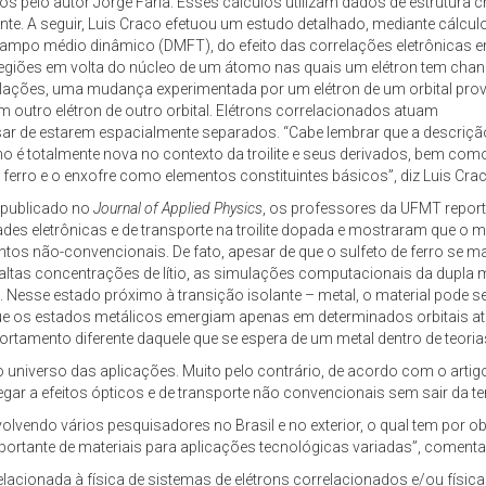
os pelo autor Jorge Faria. Esses cálculos utilizam dados de estrutura cr
te. A seguir, Luis Craco efetuou um estudo detalhado, mediante cálcul
ampo médio dinâmico (DMFT), do efeito das correlações eletrônicas en
(regiões em volta do núcleo de um átomo nas quais um elétron tem chan
elações, uma mudança experimentada por um elétron de um orbital pr
outro elétron de outro orbital. Elétrons correlacionados atuam
r de estarem espacialmente separados. “Cabe lembrar que a descrição
lho é totalmente nova no contexto da troilite e seus derivados, bem co
rro e o enxofre como elementos constituintes básicos”, diz Luis Crac
 publicado no
Journal of Applied Physics
, os professores da UFMT repo
des eletrônicas e de transporte na troilite dopada e mostraram que o ma
os não-convencionais. De fato, apesar de que o sulfeto de ferro se 
do altas concentrações de lítio, as simulações computacionais da dup
. Nesse estado próximo à transição isolante – metal, o material pode s
e os estados metálicos emergiam apenas em determinados orbitais a
ortamento diferente daquele que se espera de um metal dentro de teoria
o universo das aplicações. Muito pelo contrário, de acordo com o arti
egar a efeitos ópticos e de transporte não convencionais sem sair da t
volvendo vários pesquisadores no Brasil e no exterior, o qual tem por
ortante de materiais para aplicações tecnológicas variadas”, comenta
lacionada à física de sistemas de elétrons correlacionados e/ou físic