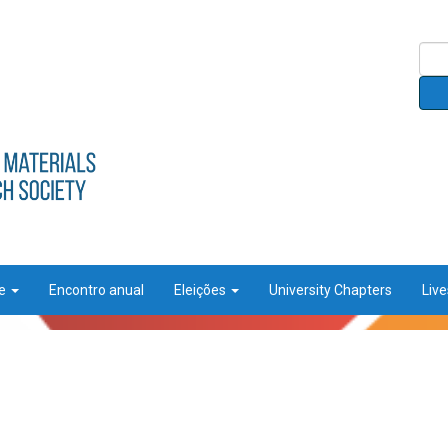
ce
Encontro anual
Eleições
University Chapters
Liv