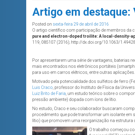
Artigo em destaque: 
Posted on
sexta-feira 29 de abril de 2016
O artigo científico com participação de membros da 
pure and electron-doped troilite: A local-density-a
119, 085107 (2016); http://dx.doi.org/10.1063/1.4942
Por apresentarem uma série de vantagens, baterias rec
mais encontrados nos eletrônicos portáteis (smartpho
para uso em carros elétricos, entre outras aplicações.
Motivado pela potencialidade dos sulfetos de ferro (Fe
Luis Craco
, professor do Instituto de Física da Univ
Luiz Brito de Faria
, um estudo teórico sobre o comporta
pressão ambiente) dopada com íons de lítio.
No estudo, Craco e seu colaborador buscaram compree
procedimento que pode transformar um isolante em s
lítio) que promovem uma reorganização na estrutura do
O trabalho começou com