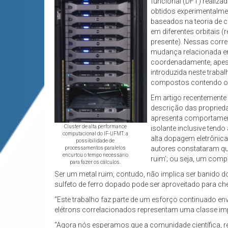
funcional (DFT) realizad
obtidos experimentalmen
baseados na teoria de c
em diferentes orbitais 
presente). Nessas corr
mudança relacionada em 
coordenadamente, apesa
introduzida neste traba
compostos contendo o fe
Em artigo recentemente
descrição das proprieda
apresenta comportament
Cluster de alta performance
isolante inclusive ten
computacional do IF-UFMT: a
alta dopagem eletrônica
possibilidade de
autores constataram qu
processamentos paralelos
encurtou o tempo necessário
ruim’; ou seja, um comp
para fazer os cálculos.
Ser um metal ruim, contudo, não implica ser banido d
sulfeto de ferro dopado pode ser aproveitado para ch
“Este trabalho faz parte de um esforço continuado en
elétrons correlacionados representam uma classe imp
“Agora nós esperamos que a comunidade científica, re