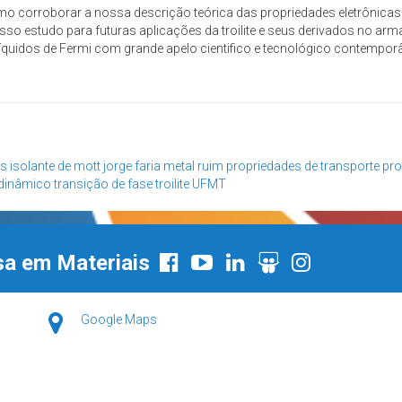
o corroborar a nossa descrição teórica das propriedades eletrônicas e
so estudo para futuras aplicações da troilite e seus derivados no ar
íquidos de Fermi com grande apelo cientifico e tecnológico contemporâ
is
isolante de mott
jorge faria
metal ruim
propriedades de transporte
pro
 dinâmico
transição de fase
troilite
UFMT
sa em Materiais
Google Maps