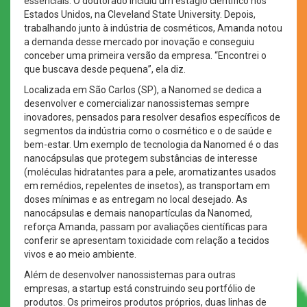
essenciais. O doutorado incluiu um estágio científico nos
Estados Unidos, na Cleveland State University. Depois,
trabalhando junto à indústria de cosméticos, Amanda notou
a demanda desse mercado por inovação e conseguiu
conceber uma primeira versão da empresa. “Encontrei o
que buscava desde pequena”, ela diz.
Localizada em São Carlos (SP), a Nanomed se dedica a
desenvolver e comercializar nanossistemas sempre
inovadores, pensados para resolver desafios específicos de
segmentos da indústria como o cosmético e o de saúde e
bem-estar. Um exemplo de tecnologia da Nanomed é o das
nanocápsulas que protegem substâncias de interesse
(moléculas hidratantes para a pele, aromatizantes usados
em remédios, repelentes de insetos), as transportam em
doses mínimas e as entregam no local desejado. As
nanocápsulas e demais nanopartículas da Nanomed,
reforça Amanda, passam por avaliações científicas para
conferir se apresentam toxicidade com relação a tecidos
vivos e ao meio ambiente.
Além de desenvolver nanossistemas para outras
empresas, a startup está construindo seu portfólio de
produtos. Os primeiros produtos próprios, duas linhas de