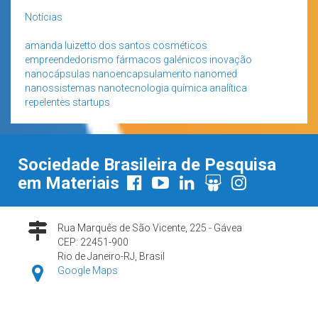
Notícias
amanda luizetto dos santos
cosméticos
empreendedorismo
fármacos
galénicos
inovação
nanocápsulas
nanoencapsulamento
nanomed
nanossistemas
nanotecnologia
química analítica
repelentes
startups
Sociedade Brasileira de Pesquisa
em Materiais
Rua Marquês de São Vicente, 225 - Gávea
CEP: 22451-900
Rio de Janeiro-RJ, Brasil
Google Maps