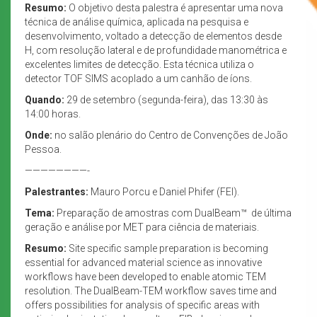
Resumo:
O objetivo desta palestra é apresentar uma nova
técnica de análise química, aplicada na pesquisa e
desenvolvimento, voltado a detecção de elementos desde
H, com resolução lateral e de profundidade manométrica e
excelentes limites de detecção. Esta técnica utiliza o
detector TOF SIMS acoplado a um canhão de íons.
Quando:
29 de setembro (segunda-feira), das 13:30 às
14:00 horas.
Onde:
no salão plenário do Centro de Convenções de João
Pessoa.
————————-
Palestrantes:
Mauro Porcu e Daniel Phifer (FEI).
Tema:
Preparação de amostras com DualBeam™ de última
geração e análise por MET para ciência de materiais.
Resumo:
Site specific sample preparation is becoming
essential for advanced material science as innovative
workflows have been developed to enable atomic TEM
resolution. The DualBeam-TEM workflow saves time and
offers possibilities for analysis of specific areas with