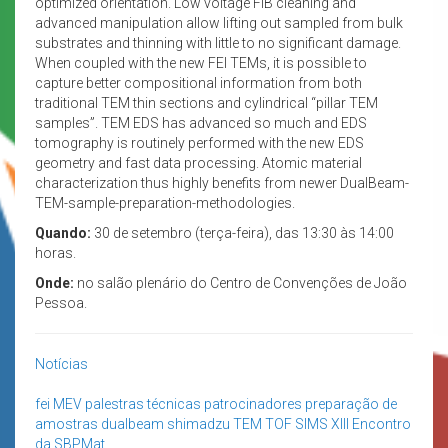
optimized orientation. Low voltage FIB cleaning and
advanced manipulation allow lifting out sampled from bulk
substrates and thinning with little to no significant damage.
When coupled with the new FEI TEMs, it is possible to
capture better compositional information from both
traditional TEM thin sections and cylindrical “pillar TEM
samples”. TEM EDS has advanced so much and EDS
tomography is routinely performed with the new EDS
geometry and fast data processing. Atomic material
characterization thus highly benefits from newer DualBeam-
TEM-sample-preparation-methodologies.
Quando:
30 de setembro (terça-feira), das 13:30 às 14:00
horas.
Onde:
no salão plenário do Centro de Convenções de João
Pessoa.
Notícias
fei
MEV
palestras técnicas
patrocinadores
preparação de
amostras dualbeam
shimadzu
TEM
TOF SIMS
XIII Encontro
da SBPMat