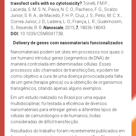
transfect cells with no cytotoxicity?
Tonelli, F.M.P. ;
Lacerda, S. M. S. N.; Paiva, N. C. O.; Pacheco, F. G.; Scalzo
Junior, S. R. A.; de Macedo, F. H. P.; Cruz, J. S.; Pinto, M. C. X.;
Correa Junior, J. D.; Ladeira, L. O.; França, L. R.; Guatimosim,
S.; Resende, R. R.
Nanoscale
, 2015,
7
, 18036-18043.
DOI:
10.1039/C5NR04173B.
Delivery de genes com nanomateriais funcionalizados
Nanomateriais podem ser úteis em processos nos quais o
ser humano introduz genes (segmentos de DNA) de
maneira controlada em determinadas células. Esses
processos são chamados de transfecções, e podem ter
como objetivo a cura de uma doença provocada pela falta
de um gene (terapia génica) ou a obtenção de organismos
transgênicos, citando apenas alguns exemplos.
Em um estudo realizado no Brasil por uma equipe
multidisciplinar, foi testada a eficiência de diversos
nanomateriais para entregar genes a diferentes tipos de
células de camundongos e de humanos, todas
consideradas de difícil transfecção.
Resultados do trabalho foram recentemente publicados em