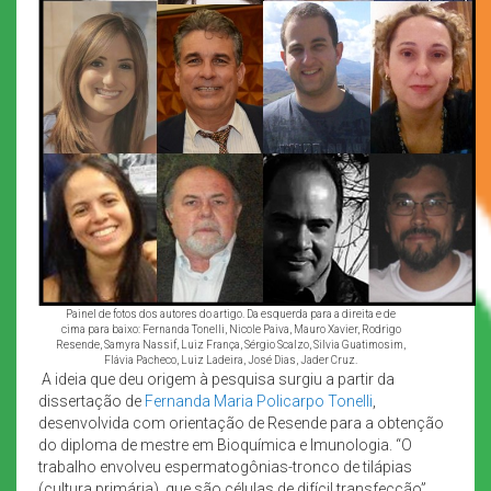
Painel de fotos dos autores do artigo. Da esquerda para a direita e de
cima para baixo: Fernanda Tonelli, Nicole Paiva, Mauro Xavier, Rodrigo
Resende, Samyra Nassif, Luiz França, Sérgio Scalzo, Silvia Guatimosim,
Flávia Pacheco, Luiz Ladeira, José Dias, Jader Cruz.
A ideia que deu origem à pesquisa surgiu a partir da
dissertação de
Fernanda Maria Policarpo Tonelli
,
desenvolvida com orientação de Resende para a obtenção
do diploma de mestre em Bioquímica e Imunologia. “O
trabalho envolveu espermatogônias-tronco de tilápias
(cultura primária), que são células de difícil transfecção”,