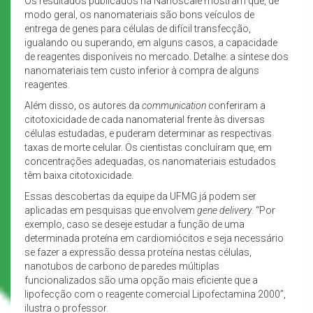
Os resultados publicados na Nanoscale mostram que, de
modo geral, os nanomateriais são bons veículos de
entrega de genes para células de difícil transfecção,
igualando ou superando, em alguns casos, a capacidade
de reagentes disponíveis no mercado. Detalhe: a síntese dos
nanomateriais tem custo inferior à compra de alguns
reagentes.
Além disso, os autores da
communication
conferiram a
citotoxicidade de cada nanomaterial frente às diversas
células estudadas, e puderam determinar as respectivas
taxas de morte celular. Os cientistas concluíram que, em
concentrações adequadas, os nanomateriais estudados
têm baixa citotoxicidade.
Essas descobertas da equipe da UFMG já podem ser
aplicadas em pesquisas que envolvem
gene delivery
. “Por
exemplo, caso se deseje estudar a função de uma
determinada proteína em cardiomiócitos e seja necessário
se fazer a expressão dessa proteína nestas células,
nanotubos de carbono de paredes múltiplas
funcionalizados são uma opção mais eficiente que a
lipofecção com o reagente comercial Lipofectamina 2000”,
ilustra o professor.