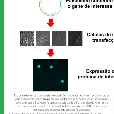
Esquema das etapas principais do estudo. Os nanomateriais foram funcionalizados
para associarem-se ao DNA plasmidial contendo o gene de interesse (neste caso o
gene da proteína fluorescente ciano). As células de difícil transfecção foram então
expostas aos nanocomplexos nanomaterial funcionalizado – DNA plasmidial, e
observou-se a expressão de proteína fluorescente.