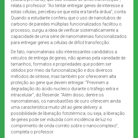
relata o professor. “Ao tentar entregar genes de interesse a
estas células, percebeu-se que esta era tarefa árdua”, conta.
Quando a estudante conferiu que o uso de nanotubos de
carbono de paredes múltiplas funcionalizados facilitou o
processo, surgiu a ideia de verificar sistematicamente a
capacidade de uma série de nanomateriais funcionalizados
para entregar genes a células de difícil transfecção.
De fato, nanomateriais são interessantes candidatos a
veículos de entrega de genes, não apenas pela variedade de
tamanhos, formatos e propriedades que podem ser
obtidos por meio da funcionalização e dos diversos
métodos de síntese, mas também por oferecerem alta
proteção ao gene que devem entregar. “Previnem a
degradação do ácido nucleico durante o tráfego extra e
intracelular”, diz Resende. “Além disso, dentre os
nanomateriais, os nanobastões de ouro oferecem ainda
uma característica muito útil ao
gene delivery
: a
possibilidade de liberação fototérmica; ou seja, a liberação
de genes pode ser induzida com incidência de luz no
comprimento de onda correto sobre o nanocomplexo”,
completa o professor.