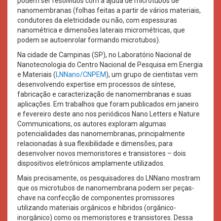
podem ser resolvidos com a ajuda de microtubos de
nanomembranas (folhas feitas a partir de vários materiais,
condutores da eletricidade ou não, com espessuras
nanométrica e dimensões laterais micrométricas, que
podem se autoenrolar formando microtubos).
Na cidade de Campinas (SP), no Laboratório Nacional de
Nanotecnologia do Centro Nacional de Pesquisa em Energia
e Materiais (
LNNano/CNPEM
), um grupo de cientistas vem
desenvolvendo expertise em processos de síntese,
fabricação e caracterização de nanomembranas e suas
aplicações. Em trabalhos que foram publicados em janeiro
e fevereiro deste ano nos periódicos Nano Letters e Nature
Communications, os autores exploram algumas
potencialidades das nanomembranas, principalmente
relacionadas à sua flexibilidade e dimensões, para
desenvolver novos memoristores e transistores – dois
dispositivos eletrônicos amplamente utilizados.
Mais precisamente, os pesquisadores do LNNano mostram
que os microtubos de nanomembrana podem ser peças-
chave na confecção de componentes promissores
utilizando materiais orgânicos e híbridos (orgânico-
inorgânico) como os memoristores e transistores. Dessa