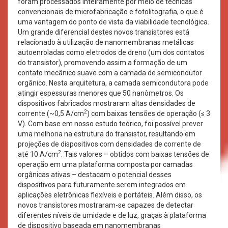
foram processados inteiramente por meio de técnicas
convencionais de microfabricação e fotolitografia, o que é
uma vantagem do ponto de vista da viabilidade tecnológica.
Um grande diferencial destes novos transistores está
relacionado à utilização de nanomembranas metálicas
autoenroladas como eletrodos de dreno (um dos contatos
do transistor), promovendo assim a formação de um
contato mecânico suave com a camada de semicondutor
orgânico. Nesta arquitetura, a camada semicondutora pode
atingir espessuras menores que 50 nanômetros. Os
dispositivos fabricados mostraram altas densidades de
2
corrente (~0,5 A/cm
) com baixas tensões de operação (≤ 3
V). Com base em nosso estudo teórico, foi possível prever
uma melhoria na estrutura do transistor, resultando em
projeções de dispositivos com densidades de corrente de
2
até 10 A/cm
. Tais valores – obtidos com baixas tensões de
operação em uma plataforma composta por camadas
orgânicas ativas – destacam o potencial desses
dispositivos para futuramente serem integrados em
aplicações eletrônicas flexíveis e portáteis. Além disso, os
novos transistores mostraram-se capazes de detectar
diferentes níveis de umidade e de luz, graças à plataforma
de dispositivo baseada em nanomembranas