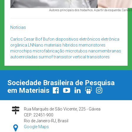
Autores principais dos trabalhos. A partir da esquerda: Carlos
Notícias
Carlos Cesar Bof Bufon
dispositivos eletrônicos
eletrônica
orgânica
LNNano
materiais híbridos
memoristores
microchips
microfabricação
microtubos
nanomembranas
autoenroladas
surmof
transistor vertical
transistores
Sociedade Brasileira de Pesquisa
em Materiais
Rua Marquês de São Vicente, 225 - Gávea
CEP: 22451-900
Rio de Janeiro-RJ, Brasil
Google Maps