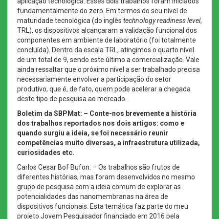
aplicação tecnológica. Esses dois trabalhos foram iniciados
fundamentalmente do zero. Em termos do seu nível de
maturidade tecnológica (do inglês
technology readiness level
,
TRL), os dispositivos alcançaram a validação funcional dos
componentes em ambiente de laboratório (foi totalmente
concluída). Dentro da escala TRL, atingimos o quarto nível
de um total de 9, sendo este último a comercialização. Vale
ainda ressaltar que o próximo nível a ser trabalhado precisa
necessariamente envolver a participação do setor
produtivo, que é, de fato, quem pode acelerar a chegada
deste tipo de pesquisa ao mercado.
Boletim da SBPMat: – Conte-nos brevemente a história
dos trabalhos reportados nos dois artigos: como e
quando surgiu a ideia, se foi necessário reunir
competências muito diversas, a infraestrutura utilizada,
curiosidades etc.
Carlos Cesar Bof Bufon: – Os trabalhos são frutos de
diferentes histórias, mas foram desenvolvidos no mesmo
grupo de pesquisa com a ideia comum de explorar as
potencialidades das nanomembranas na área de
dispositivos funcionais. Esta temática faz parte do meu
projeto Jovem Pesquisador financiado em 2016 pela