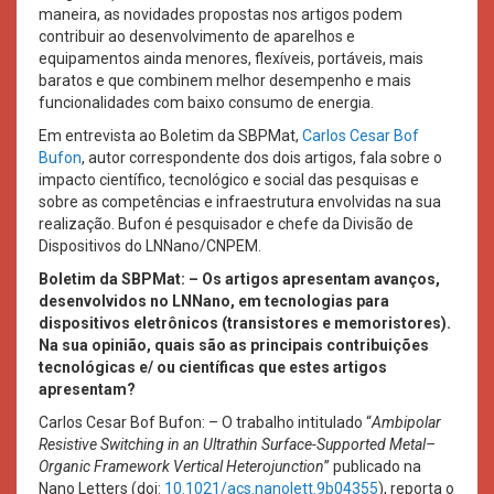
maneira, as novidades propostas nos artigos podem
contribuir ao desenvolvimento de aparelhos e
equipamentos ainda menores, flexíveis, portáveis, mais
baratos e que combinem melhor desempenho e mais
funcionalidades com baixo consumo de energia.
Em entrevista ao Boletim da SBPMat,
Carlos Cesar Bof
Bufon
, autor correspondente dos dois artigos, fala sobre o
impacto científico, tecnológico e social das pesquisas e
sobre as competências e infraestrutura envolvidas na sua
realização. Bufon é pesquisador e chefe da Divisão de
Dispositivos do LNNano/CNPEM.
Boletim da SBPMat: – Os artigos apresentam avanços,
desenvolvidos no LNNano, em tecnologias para
dispositivos eletrônicos (transistores e memoristores).
Na sua opinião, quais são as principais contribuições
tecnológicas e/ ou científicas que estes artigos
apresentam?
Carlos Cesar Bof Bufon: – O trabalho intitulado “
Ambipolar
Resistive Switching in an Ultrathin Surface-Supported Metal–
Organic Framework Vertical Heterojunction
” publicado na
Nano Letters (doi:
10.1021/acs.nanolett.9b04355
), reporta o