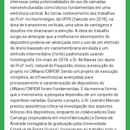
interessar pelas potencialidades do uso de camadas
nanoestruturadas como blocos fundamentais em uma
eletrônica vertical. Ao tomar conhecimento dos trabalhos
do Prof. Ivo Hümmelgen, da UFPR (falecido em 2018), na
área de transistores verticais, uma série de vantagens e
desafios me chamaram a atenção. A ideia do trabalho
surgiu ao antecipar que a melhoria no desempenho do
dispositivo poderia ser alcançada com o uso de um eletrodo
de dreno baseado em nanomembrana enrolada e um
eletrodo intermediário (fonte) padronizado usando
fotolitografia. Em maio de 2018, o Dr. Ali Nawaz (ex-aluno
do Prof. Ivo!), natural do Paquistão, iniciou a execução do
projeto no LNNano/CNPEM. Sendo um projeto de execução
complexa, as infraestruturas avançadas para
processamento e caracterização de dispositivos do
LNNano/CNPEM foram fundamentais. E da mesma forma
que o memoristor, a pesquisa dependeu de um conjunto de
expertises variadas. Durante o projeto, o Dr. Leandro Merces
prestou assistência crítica na investigação dos aspectos
teóricos dos dispositivos, enquanto os colaboradores Davi
Camargo (especialista em microfabricação) e Denise de
Andrade (estagiária de graduação pela Universidade
Estadual de Ponta Grossa), forneceram ao trabalho todo o