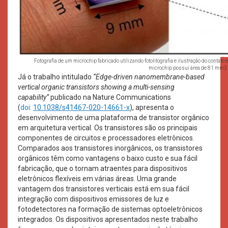
Fotografia de um microchip fabricado utilizando fotolitografia e ilustração do conta
microchip possui área de 81 mm2
Já o trabalho intitulado
“Edge-driven nanomembrane-based
vertical organic transistors showing a multi-sensing
capability”
publicado na Nature Communications
(
doi:
10.1038/s41467-020-14661-x
), apresenta o
desenvolvimento de uma plataforma de transistor orgânico
em arquitetura vertical. Os transistores são os principais
componentes de circuitos e processadores eletrônicos.
Comparados aos transistores inorgânicos, os transistores
orgânicos têm como vantagens o baixo custo e sua fácil
fabricação, que o tornam atraentes para dispositivos
eletrônicos flexíveis em várias áreas. Uma grande
vantagem dos transistores verticais está em sua fácil
integração com dispositivos emissores de luz e
fotodetectores na formação de sistemas optoeletrônicos
integrados. Os dispositivos apresentados neste trabalho