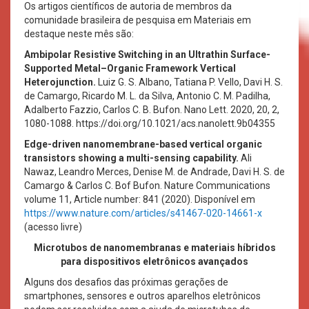
Os artigos científicos de autoria de membros da
comunidade brasileira de pesquisa em Materiais em
destaque neste mês são:
Ambipolar Resistive Switching in an Ultrathin Surface-
Supported Metal–Organic Framework Vertical
Heterojunction.
Luiz G. S. Albano, Tatiana P. Vello, Davi H. S.
de Camargo, Ricardo M. L. da Silva, Antonio C. M. Padilha,
Adalberto Fazzio, Carlos C. B. Bufon. Nano Lett. 2020, 20, 2,
1080-1088. https://doi.org/10.1021/acs.nanolett.9b04355
Edge-driven nanomembrane-based vertical organic
transistors showing a multi-sensing capability.
Ali
Nawaz, Leandro Merces, Denise M. de Andrade, Davi H. S. de
Camargo & Carlos C. Bof Bufon. Nature Communications
volume 11, Article number: 841 (2020). Disponível em
https://www.nature.com/articles/s41467-020-14661-x
(acesso livre)
Microtubos de nanomembranas e materiais híbridos
para dispositivos eletrônicos avançados
Alguns dos desafios das próximas gerações de
smartphones, sensores e outros aparelhos eletrônicos