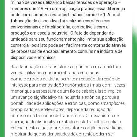
milhão de vezes utilizando baixas tensões de operação –
menores que 2 V. Em uma aplicação prática, essa diferença
pode corresponder a estados binários como 0 e 1. A total
fabricação do dispositivo foi realizada com técnicas
convencionais de fotolitografia, compatíveis com a
produção em escala industrial. O fato de depender de
umidade para seu funcionamento não limita sua aplicação
comercial, pois isto pode ser facilmente contornado através
de processos de encapsulamento, comuns na indústria de
dispositivos eletrônicos.
Já a fabricação de transistores orgânicos em arquitetura
vertical utilizando nanomembranas enroladas
como eletrodos de dreno permite a redução da região de
interesse para menos de 50 nanômetros (mais de mil vezes
menor que a espessura de um fio de cabelo). Isso implica
um avanço significativo na indústria eletrônica, porque a
portabilidade de aplicações eletrônicas, como
smartphones
,
computadores e televisores, depende da redução do
número e do tamanho de transistores. O mecanismo de
operação do dispositivo relatado neste trabalho amplia o
entendimento atual sobre transistores orgânicos verticais,
mostrando que as densidades de corrente podem ser