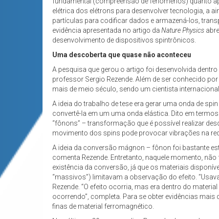
fundamental (compreensão de fenômenos) quanto apli
elétrica dos elétrons para desenvolver tecnologia, a ai
partículas para codificar dados e armazená-los, transp
evidência apresentada no artigo da
Nature Physics
abre
desenvolvimento de dispositivos spintrônicos.
Uma descoberta que quase não aconteceu
A pesquisa que gerou o artigo foi desenvolvida dentr
professor Sergio Rezende. Além de ser conhecido por 
mais de meio século, sendo um cientista internacio
A ideia do trabalho de tese era gerar uma onda de sp
convertê-la em um uma onda elástica. Dito em termos
“fônons” – transformação que é possível realizar des
movimento dos spins pode provocar vibrações na re
A ideia da conversão mágnon – fônon foi bastante e
comenta Rezende. Entretanto, naquele momento, não fo
existência da conversão, já que os materiais disponív
“massivos”) limitavam a observação do efeito. “Usava
Rezende. “O efeito ocorria, mas era dentro do material
ocorrendo”, completa. Para se obter evidências mais d
finas de material ferromagnético.