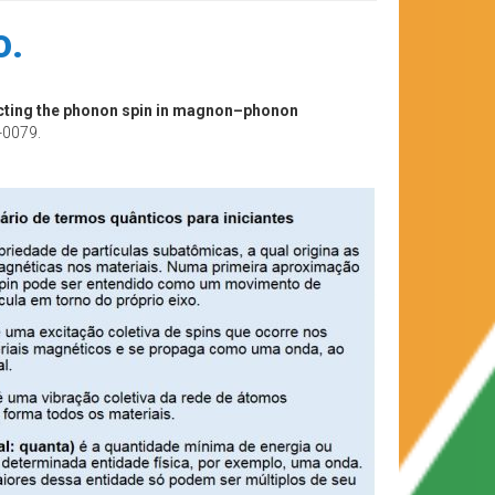
o.
cting the phonon spin in magnon–phonon
-0079.