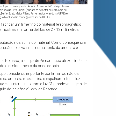
go. A partir da esquerda: Antônio Azevedo da Costa (professor
olanda da Silva Júnior (que acaba de obter seu diploma de
 Daniel Souto Maior Pifano Ferreira (doutorando na UFPE) e
rgio Machado Rezende (professor da UFPE).
bricar um filme fino do material ferromagnético
 amostras em forma de fitas de 2 x 12 milímetros
excitação nos spins do material. Como consequência,
essão coletiva inicia numa ponta da amostra e se
a. Por isso, a equipe de Pernambuco utilizou ímãs de
do o deslocamento da onda de spin.
po considerou importante confirmar ou não os
o da amostra e se analisa o espalhamento da luz
que está interagindo com a luz. “A grande vantagem de
ulo de incidência”, explica Rezende.