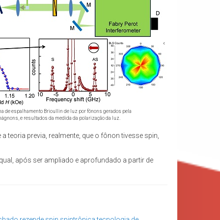
ma de espalhamento Brioullin de luz por fônons gerados pela
ágnons, e resultados da medida da polarização da luz.
 teoria previa, realmente, que o fônon tivesse spin,
ual, após ser ampliado e aprofundado a partir de
chado rezende
spin
spintrônica
tecnologia de