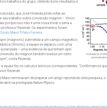
ros trabalhos do grupo, obtendo bons resultados e
doutorado, que José Holanda pôde voltar ao
ar seu trabalho sobre conversão mágnon – fônon.
s porque isso não é uma coisa trivial, e seria a
 o professor Rezende. Os experimentos foram
 Souto Maior Pifano Ferreira
.
 de spin (mágnons) submetida a um campo magnético
elástica (fônons), a equipe se deparou com uma
 polarizada – uma evidência de que tinham spin.
conversão do mágnon também tivesse um certo
Ilustração do siste
conversão de m
pin”, conta Rezende.
, a equipe fez os cálculos teóricos correspondentes. “Confirmamos que a
essor Rezende.
Maior terminavam de preparar um artigo reportando esta pesquisa, o q
e abril na prestigiada
Nature Physics
.
nada de ítrio e ferro
mágnon
nature physics
ondas elásticas
sergio ma