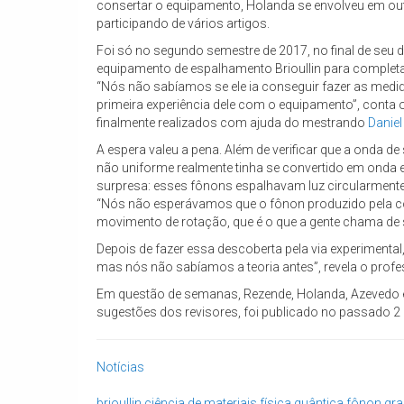
consertar o equipamento, Holanda se envolveu em out
participando de vários artigos.
Foi só no segundo semestre de 2017, no final de seu 
equipamento de espalhamento Brioullin para complet
“Nós não sabíamos se ele ia conseguir fazer as medida
primeira experiência dele com o equipamento”, conta
finalmente realizados com ajuda do mestrando
Daniel
A espera valeu a pena. Além de verificar que a onda
não uniforme realmente tinha se convertido em onda 
surpresa: esses fônons espalhavam luz circularmente
“Nós não esperávamos que o fônon produzido pela 
movimento de rotação, que é o que a gente chama de s
Depois de fazer essa descoberta pela via experimental
mas nós não sabíamos a teoria antes”, revela o prof
Em questão de semanas, Rezende, Holanda, Azevedo e 
sugestões dos revisores, foi publicado no passado 2 d
Notícias
brioullin
ciência de materiais
física quântica
fônon
gra