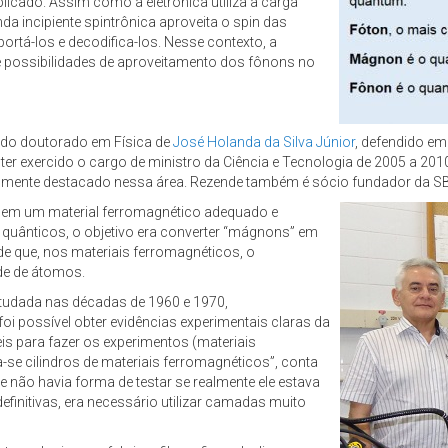
cado. Assim como a eletrônica utiliza a carga
nda incipiente spintrônica aproveita o spin das
ortá-los e decodifica-los. Nesse contexto, a
 possibilidades de aproveitamento dos fônons no
o do doutorado em Física de
José Holanda da Silva Júnior
, defendido em
ter exercido o cargo de ministro da Ciência e Tecnologia de 2005 a 20
nalmente destacado nessa área. Rezende também é sócio fundador da S
in em um material ferromagnético adequado e
 quânticos, o objetivo era converter “mágnons” em
de que, nos materiais ferromagnéticos, o
de de átomos.
studada nas décadas de 1960 e 1970,
i possível obter evidências experimentais claras da
eis para fazer os experimentos (materiais
-se cilindros de materiais ferromagnéticos”, conta
 e não havia forma de testar se realmente ele estava
efinitivas, era necessário utilizar camadas muito