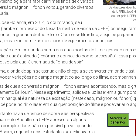
tecnologia para fabricar filmes finos de diversos
nversão mágnon – fônon voltou, gerando diversos
Os 4 autores do arti
da UFPE), José H
cada.
doutor pela UFPE),
Se
e José Holanda, em 2014, o doutorando, seu
(também professor do Departamento de Física da UFPE) conseguiram fa
n, a granada de ítrio e ferro. Com esse filme fino, a equipe preparou
 e realizou com elas dois tipos de experimentos principais.
radiação de micro-ondas numa das duas pontas do filme, gerando uma 
ético que é aplicado (fenômeno conhecido como precessão). Essa prec
ivo pela qual é chamada de “onda de spin”.
, a onda de spin se atenua e não chega a se converter em onda elástic
rovocar variações no campo magnético ao longo do filme, acompanhan
s de que a conversão mágnon – fônon estava acontecendo, mas o gru
ento Brillouin”. Nesse experimento, aplica-se luz laser em algum pont
erminar qual é a natureza da excitação (neste caso, mágnon ou fônon) 
ê pode incidir o laser em qualquer posição do filme e pode variar o âng
rtanto havia de tempo de sobra e as perspectivas
hamento Brioullin da UFPE apresentou alguns
ta complexidade, não era possível prever quando
. Assim, enquanto dois estudantes se dedicavam a