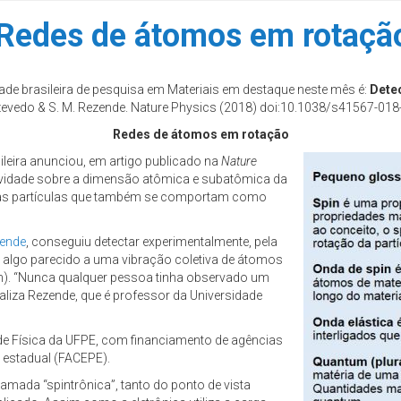
 Redes de átomos em rotaçã
ade brasileira de pesquisa em Materiais em destaque neste mês é:
Dete
. Azevedo & S. M. Rezende. Nature Physics (2018) doi:10.1038/s41567-018
Redes de átomos em rotação
sileira anunciou, em artigo publicado na
Nature
ovidade sobre a dimensão atômica e subatômica da
culas partículas que também se comportam como
ende
, conseguiu detectar experimentalmente, pela
 – algo parecido a uma vibração coletiva de átomos
in). “Nunca qualquer pessoa tinha observado um
liza Rezende, que é professor da Universidade
 de Física da UFPE, com financiamento de agências
 estadual (FACEPE).
mada “spintrônica”, tanto do ponto de vista