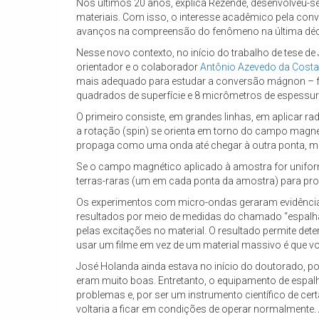
Nos últimos 20 anos, explica Rezende, desenvolveu-se 
materiais. Com isso, o interesse acadêmico pela co
avanços na compreensão do fenômeno na última dé
Nesse novo contexto, no início do trabalho de tese d
orientador e o colaborador
Antônio Azevedo da Costa
mais adequado para estudar a conversão mágnon – fôno
quadrados de superfície e 8 micrômetros de espessura,
O primeiro consiste, em grandes linhas, em aplicar 
a rotação (spin) se orienta em torno do campo magn
propaga como uma onda até chegar à outra ponta, mot
Se o campo magnético aplicado à amostra for uniforme
terras-raras (um em cada ponta da amostra) para p
Os experimentos com micro-ondas geraram evidência
resultados por meio de medidas do chamado “espalham
pelas excitações no material. O resultado permite det
usar um filme em vez de um material massivo é que voc
José Holanda ainda estava no início do doutorado, po
eram muito boas. Entretanto, o equipamento de espal
problemas e, por ser um instrumento científico de cer
voltaria a ficar em condições de operar normalmente