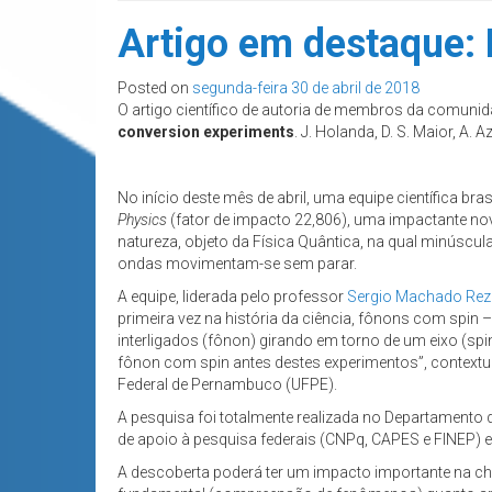
Artigo em destaque:
Posted on
segunda-feira 30 de abril de 2018
O artigo científico de autoria de membros da comunid
conversion experiments
. J. Holanda, D. S. Maior, A
No início deste mês de abril, uma equipe científica bra
Physics
(fator de impacto 22,806), uma impactante n
natureza, objeto da Física Quântica, na qual minús
ondas movimentam-se sem parar.
A equipe, liderada pelo professor
Sergio Machado Rez
primeira vez na história da ciência, fônons com spin
interligados (fônon) girando em torno de um eixo (sp
fônon com spin antes destes experimentos”, contextua
Federal de Pernambuco (UFPE).
A pesquisa foi totalmente realizada no Departamento
de apoio à pesquisa federais (CNPq, CAPES e FINEP) e
A descoberta poderá ter um impacto importante na cha