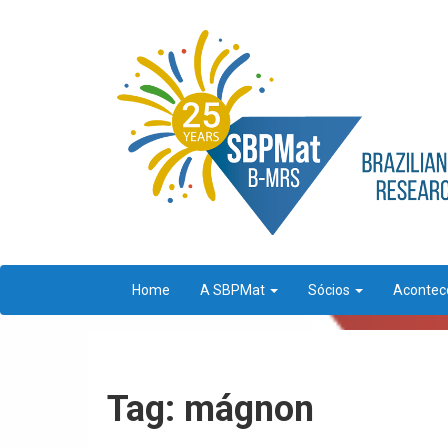
Home
A SBPMat
Sócios
Aconte
Tag: mágnon