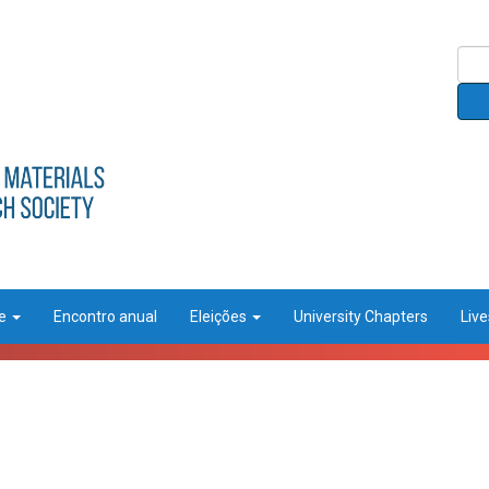
ce
Encontro anual
Eleições
University Chapters
Liv