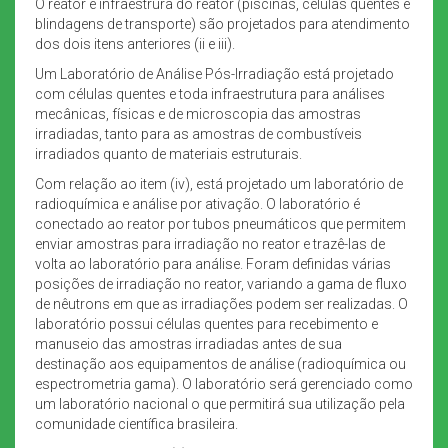
O reator e infraestrura do reator (piscinas, células quentes e
blindagens de transporte) são projetados para atendimento
dos dois itens anteriores (ii e iii).
Um Laboratório de Análise Pós-Irradiação está projetado
com células quentes e toda infraestrutura para análises
mecânicas, físicas e de microscopia das amostras
irradiadas, tanto para as amostras de combustíveis
irradiados quanto de materiais estruturais.
Com relação ao item (iv), está projetado um laboratório de
radioquímica e análise por ativação. O laboratório é
conectado ao reator por tubos pneumáticos que permitem
enviar amostras para irradiação no reator e trazê-las de
volta ao laboratório para análise. Foram definidas várias
posições de irradiação no reator, variando a gama de fluxo
de nêutrons em que as irradiações podem ser realizadas. O
laboratório possui células quentes para recebimento e
manuseio das amostras irradiadas antes de sua
destinação aos equipamentos de análise (radioquímica ou
espectrometria gama). O laboratório será gerenciado como
um laboratório nacional o que permitirá sua utilização pela
comunidade científica brasileira.