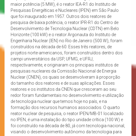
maior potência (5 MW), é o reator IEA-R1 do Instituto de
Pesquisas Energéticas e Nucleares (IPEN) em São Paulo
que foi inaugurado em 1957. Outros dois reatores de
pesquisa de baixa potência, o reator IPR-R1 do Centro de
Desenvolvimento de Tecnologia Nuclear (CDTN) em Belo
Horizonte (100 kW) e o reator Argonauta do Instituto de
Engenharia Nuclear (IEN) no Rio de Janeiro (500 W), foram
construídos na década de 60. Esses três reatores, de
projetos norte-americanos, foram construídos dentro dos
campi universitários da USP, UFMG, e UFRJ,
respectivamente, e originaram os principais institutos de
pesquisas nucleares da Comissão Nacional de Energia
Nuclear (CNEN), os quais se desenvolveram à proporção
do tamanho dos reatores e de suas aplicações. Esses
reatores e os institutos da CNEN que cresceram ao seu
redor foram fundamentais no desenvolvimento e utilização
de tecnologia nuclear que temos hoje no país, e na
formação dos recursos humanos associados. O quarto
reator nuclear de pesquisa, o reator IPEN/MB-01 localizado
no IPEN, é uma instalação do tipo unidade crítica (100 W) e
foi construído na década de 80, já com tecnologia nacional,
visando o desenvolvimento autônomo da tecnologia para