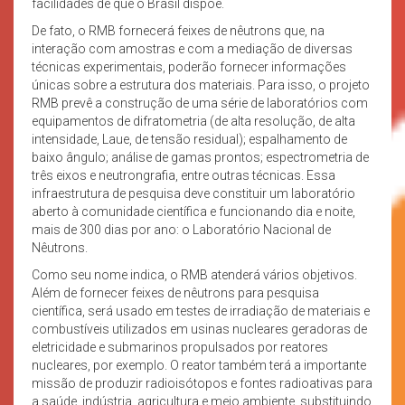
facilidades de que o Brasil dispõe.
De fato, o RMB fornecerá feixes de nêutrons que, na
interação com amostras e com a mediação de diversas
técnicas experimentais, poderão fornecer informações
únicas sobre a estrutura dos materiais. Para isso, o projeto
RMB prevê a construção de uma série de laboratórios com
equipamentos de difratometria (de alta resolução, de alta
intensidade, Laue, de tensão residual); espalhamento de
baixo ângulo; análise de gamas prontos; espectrometria de
três eixos e neutrongrafia, entre outras técnicas. Essa
infraestrutura de pesquisa deve constituir um laboratório
aberto à comunidade científica e funcionando dia e noite,
mais de 300 dias por ano: o Laboratório Nacional de
Nêutrons.
Como seu nome indica, o RMB atenderá vários objetivos.
Além de fornecer feixes de nêutrons para pesquisa
científica, será usado em testes de irradiação de materiais e
combustíveis utilizados em usinas nucleares geradoras de
eletricidade e submarinos propulsados por reatores
nucleares, por exemplo. O reator também terá a importante
missão de produzir radioisótopos e fontes radioativas para
a saúde, indústria, agricultura e meio ambiente, substituindo