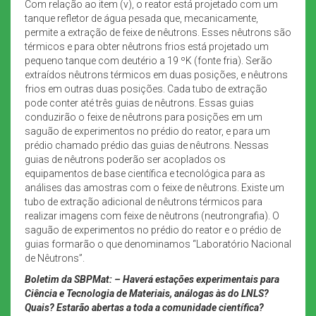
Com relação ao item (v), o reator está projetado com um
tanque refletor de água pesada que, mecanicamente,
permite a extração de feixe de nêutrons. Esses nêutrons são
térmicos e para obter nêutrons frios está projetado um
pequeno tanque com deutério a 19 ºK (fonte fria). Serão
extraídos nêutrons térmicos em duas posições, e nêutrons
frios em outras duas posições. Cada tubo de extração
pode conter até três guias de nêutrons. Essas guias
conduzirão o feixe de nêutrons para posições em um
saguão de experimentos no prédio do reator, e para um
prédio chamado prédio das guias de nêutrons. Nessas
guias de nêutrons poderão ser acoplados os
equipamentos de base científica e tecnológica para as
análises das amostras com o feixe de nêutrons. Existe um
tubo de extração adicional de nêutrons térmicos para
realizar imagens com feixe de nêutrons (neutrongrafia). O
saguão de experimentos no prédio do reator e o prédio de
guias formarão o que denominamos “Laboratório Nacional
de Nêutrons”.
Boletim da SBPMat: –
Haverá estações experimentais para
Ciência e Tecnologia de Materiais, análogas às do LNLS?
Quais? Estarão abertas a toda a comunidade científica?