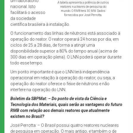
um laboratório
A tabela apresenta a potência de outros
nacional. Isto
reatores nucleares de pesquisa do
mundo. O RMB terá 30 MW. Dados
facilitará o acesso
fornecidos por José Perrotta.
da sociedade
científica brasileira à instalação.
O funcionamento das linhas de nêutrons está associado à
operação do reator. O reator operará 24 horas por dia, em
ciclos de 25 a 28 dias, de forma a atingir uma
disponibilidade superior a 80% do tempo anual (acima de
300 dias em operação plena). O LNN poderá operar durante
todo esse tempo.
Um ponto importante é que o LNN terá independência
operacional em relação à operação do reator, ou seja, a
operação do reator oferece o feixe de nêutrons e não
interfere na operação do LNN.
Boletim da SBPMat: –
Do ponto de vista da Ciência e
Tecnologia dos Materiais, quais serão as vantagens do futuro
RMB com relação aos demais reatores que atualmente
existem no Brasil?
José Perrotta: – O Brasil possui quatro reatores nucleares
de pesquisa em operação. O mais antigo, e também o de