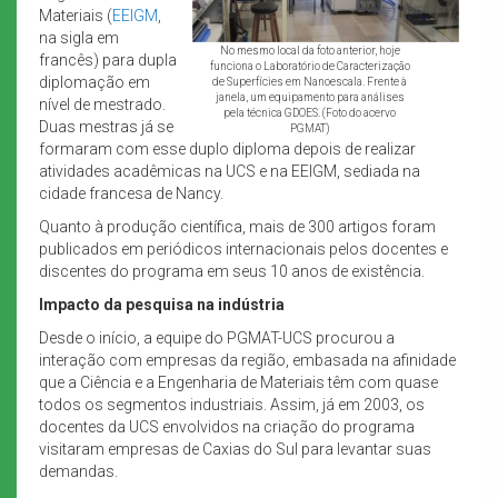
Materiais (
EEIGM
,
na sigla em
No mesmo local da foto anterior, hoje
francês) para dupla
funciona o Laboratório de Caracterização
diplomação em
de Superfícies em Nanoescala. Frente à
janela, um equipamento para análises
nível de mestrado.
pela técnica GDOES. (Foto do acervo
Duas mestras já se
PGMAT)
formaram com esse duplo diploma depois de realizar
atividades acadêmicas na UCS e na EEIGM, sediada na
cidade francesa de Nancy.
Quanto à produção científica, mais de 300 artigos foram
publicados em periódicos internacionais pelos docentes e
discentes do programa em seus 10 anos de existência.
Impacto da pesquisa na indústria
Desde o início, a equipe do PGMAT-UCS procurou a
interação com empresas da região, embasada na afinidade
que a Ciência e a Engenharia de Materiais têm com quase
todos os segmentos industriais. Assim, já em 2003, os
docentes da UCS envolvidos na criação do programa
visitaram empresas de Caxias do Sul para levantar suas
demandas.