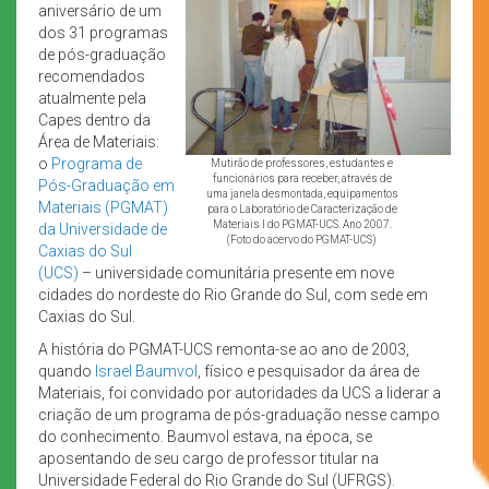
aniversário de um
dos 31 programas
de pós-graduação
recomendados
atualmente pela
Capes dentro da
Área de Materiais:
o
Programa de
Mutirão de professores, estudantes e
funcionários para receber, através de
Pós-Graduação em
uma janela desmontada, equipamentos
Materiais (PGMAT)
para o Laboratório de Caracterização de
Materiais I do PGMAT-UCS. Ano 2007.
da Universidade de
(Foto do acervo do PGMAT-UCS)
Caxias do Sul
(UCS)
– universidade comunitária presente em nove
cidades do nordeste do Rio Grande do Sul, com sede em
Caxias do Sul.
A história do PGMAT-UCS remonta-se ao ano de 2003,
quando
Israel Baumvol
, físico e pesquisador da área de
Materiais, foi convidado por autoridades da UCS a liderar a
criação de um programa de pós-graduação nesse campo
do conhecimento. Baumvol estava, na época, se
aposentando de seu cargo de professor titular na
Universidade Federal do Rio Grande do Sul (UFRGS).