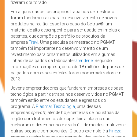
fizeram doutorado.
Em alguns casos, os próprios trabalhos de mestrado
foram fundamentais para o desenvolvimento de novos
produtos na região. Esse foi o caso do Celtrav
®
, um
material de alto desempenho para ser usado em molas e
batentes, que compõe o portfólio de produtos da
empresa
Travi
. Uma pesquisa de mestrado no PGMAT
também foi importante no desenvolvimento de um
revestimento para ornamentos utilizados em algumas
linhas de calçados da fabricante
Grendene
. Segundo
informações da empresa, cerca de 18 milhões de pares de
calçados com esses enfeites foram comercializados em
2013.
Jovens empreendedores que fundaram empresas de base
tecnológica a partir de trabalhos desenvolvidos no PGMAT
também estão entre os estudantes e egressos do
programa. A
Plasmar Tecnologia
, uma dessas
empresas
spin-off
, atende hoje centenas de indústrias da
região com tratamentos de superfície a plasma que
melhoram o desempenho e a vida útil de moldes, matrizes e
outras peças e componentes. O outro exemplo é a
Fineza
,
empresa recém-lançada ao mercado, dedicada a fabricar e