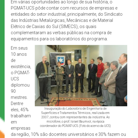
Em várias oportunidades ao longo de sua história, o
PGMAT-UCS pôde contar com recursos de empresas e
entidades do setor industrial, principalmente, do Sindicato
das Indústrias Metalúrgicas, Mecânicas e de Material
Elétrico de Caxias do Sul (SIMECS), os quais
complementaram as verbas públicas na compra de
equipamentos para os laboratórios do programa.
Em seus
10 anos
de
existência,
o PGMAT-
UCS
diplomou
90
mestres.
Dentre
Inauguração do Laboratório de Engenharia de
eles, 45%
Superfícies e Tratamentos Térmicos, realizada em
trabalham
2007, contou com representantes da indústria. Ao
em
microfone, o prof. Israel Baumvol, na época
coordenador do PGMAT-UCS. (Foto do acervo da UCS)
empresas
da região, 10% são docentes universitários e 30% fazem ou