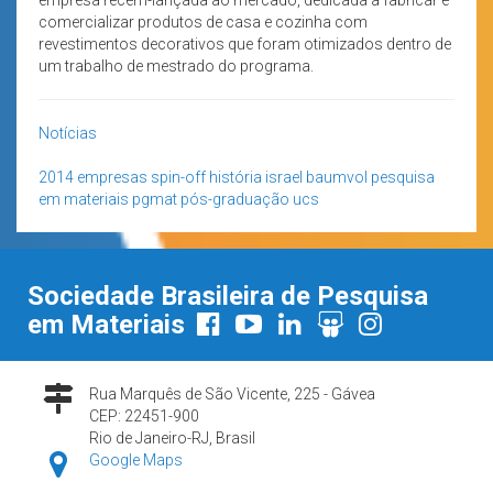
comercializar produtos de casa e cozinha com
revestimentos decorativos que foram otimizados dentro de
um trabalho de mestrado do programa.
Notícias
2014
empresas spin-off
história
israel baumvol
pesquisa
em materiais
pgmat
pós-graduação
ucs
Sociedade Brasileira de Pesquisa
em Materiais
Rua Marquês de São Vicente, 225 - Gávea
CEP: 22451-900
Rio de Janeiro-RJ, Brasil
Google Maps