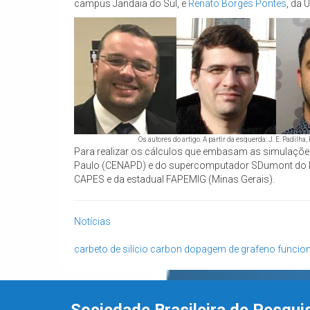
campus Jandaia do Sul, e
Renato Borges Pontes
, da 
Os autores do artigo. A partir da esquerda: J. E. Padilha,
Para realizar os cálculos que embasam as simulaçõe
Paulo (CENAPD) e do supercomputador SDumont do La
CAPES e da estadual FAPEMIG (Minas Gerais).
Notícias
carbeto de silício
carbon
dopagem de grafeno
funcion