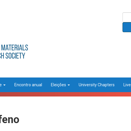
ce
Encontro anual
Eleições
University Chapters
Liv
feno