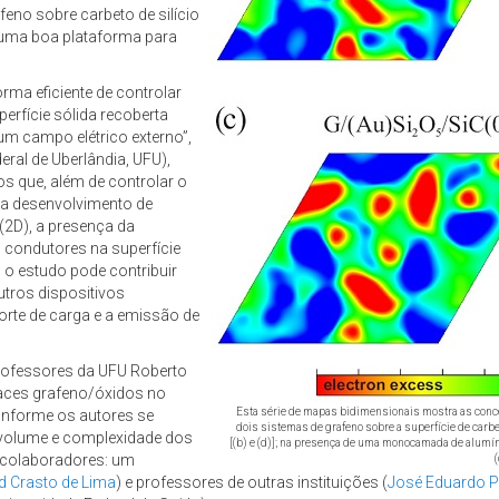
eno sobre carbeto de silício
 uma boa plataforma para
rma eficiente de controlar
erfície sólida recoberta
m campo elétrico externo”,
eral de Uberlândia, UFU),
s que, além de controlar o
ra desenvolvimento de
(2D), a presença da
condutores na superfície
 o estudo pode contribuir
utros dispositivos
orte de carga e a emissão de
 professores da UFU Roberto
faces grafeno/óxidos no
Esta série de mapas bidimensionais mostra as conce
onforme os autores se
dois sistemas de grafeno sobre a superfície de carbet
o volume e complexidade dos
[(b) e (d)]; na presença de uma monocamada de alumínio
 colaboradores: um
(
id Crasto de Lima
) e professores de outras instituições (
José Eduardo P