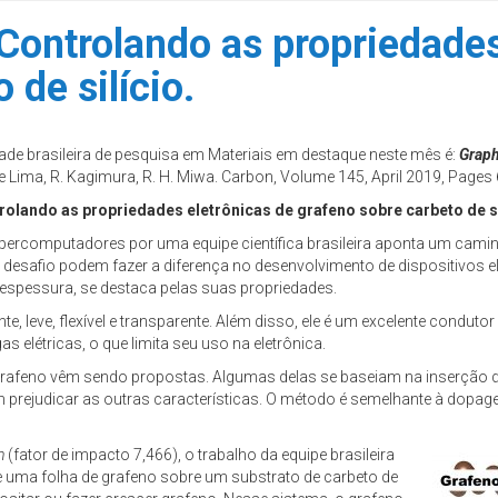
Controlando as propriedades
 de silício.
ade brasileira de pesquisa em Materiais em destaque neste mês é:
Graph
de Lima, R. Kagimura, R. H. Miwa. Carbon, Volume 145, April 2019, Pages
rolando as propriedades eletrônicas de grafeno sobre carbeto de si
rcomputadores por uma equipe científica brasileira aponta um caminh
 desafio podem fazer a diferença no desenvolvimento de dispositivos 
espessura, se destaca pelas suas propriedades.
, leve, flexível e transparente. Além disso, ele é um excelente condutor d
s elétricas, o que limita seu uso na eletrônica.
o grafeno vêm sendo propostas. Algumas delas se baseiam na inserçã
prejudicar as outras características. O método é semelhante à dopage
n
(fator de impacto 7,466), o trabalho da equipe brasileira
de uma folha de grafeno sobre um substrato de carbeto de