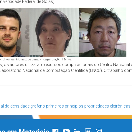
Universidade Federal de Goiás).
 R. B. Pontes, F. Crasto de Lima, R. Kagimura, R. H. Miwa.
s, os autores utilizaram recursos computacionais do Centro Nacion
boratório Nacional de Computação Científica (LNCC). O trabalho con
al da densidade
grafeno
primeiros princípios
propriedades eletrônicas