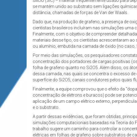
silício (SiC) – material frequentemente usado para de
se mantém unido ao substrato sem ligações químicas,
distância, chamadas de forças de Van der Waals.
Dado que, na produção de grafeno, a presença de oxigê
cientistas brasileiros incluíram nas simulações uma c
Finalmente, com o objetivo de compreender detalhad
materiais desse tipo, os cientistas acrescentaram 
ou alumínio, embutida na camada de óxido (no caso, S
Por meio das simulações, os pesquisadores constat
concentração dos portadores de cargas positivas (os
folha de grafeno quanto no Si2O5. Além disso, os át
dessa camada, nas quais se concentra o excesso de e
superfície do Si2O5, canais condutores pelos quais f
Finalmente, a equipe comprovou que o efeito da “do
concentração de elétrons e buracos) pode ser potenc
aplicação de um campo elétrico externo, perpendicular
e o substrato.
A partir dessas evidências, que foram obtidas, princi
simulações computacionais baseadas na Teoria do F
trabalho sugere um caminho para controlar a concent
elétricas em folhas de grafeno sobre substratos de car