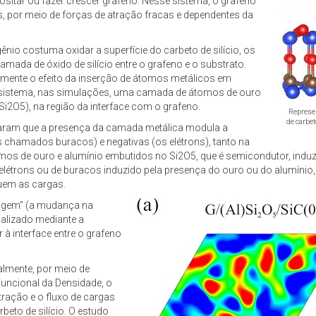
positar ou fazer crescer grafeno. Nesse sistema, o grafeno
 por meio de forças de atração fracas e dependentes da
nio costuma oxidar a superfície do carbeto de silício, os
amada de óxido de silício entre o grafeno e o substrato.
amente o efeito da inserção de átomos metálicos em
ao sistema, nas simulações, uma camada de átomos de ouro
i2O5), na região da interface com o grafeno.
Represen
de carbet
aram que a presença da camada metálica modula a
 chamados buracos) e negativas (os elétrons), tanto na
omos de ouro e alumínio embutidos no Si2O5, que é semicondutor, indu
létrons ou de buracos induzido pela presença do ouro ou do alumínio
luem as cargas.
pagem” (a mudança na
ializado mediante a
 à interface entre o grafeno
palmente, por meio de
uncional da Densidade, o
ração e o fluxo de cargas
beto de silício. O estudo