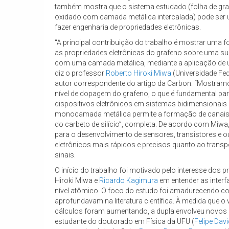
também mostra que o sistema estudado (folha de graf
oxidado com camada metálica intercalada) pode ser
fazer engenharia de propriedades eletrônicas.
“A principal contribuição do trabalho é mostrar uma fo
as propriedades eletrônicas do grafeno sobre uma sup
com uma camada metálica, mediante a aplicação de u
diz o professor
Roberto Hiroki Miwa
(Universidade Fed
autor correspondente do artigo da Carbon. “Mostramo
nível de dopagem do grafeno, o que é fundamental pa
dispositivos eletrônicos em sistemas bidimensionais 
monocamada metálica permite a formação de canais 
do carbeto de silício”, completa. De acordo com Miwa,
para o desenvolvimento de sensores, transistores e o
eletrônicos mais rápidos e precisos quanto ao transp
sinais.
O início do trabalho foi motivado pelo interesse dos
Hiroki Miwa e
Ricardo Kagimura
em entender as inter
nível atômico. O foco do estudo foi amadurecendo c
aprofundavam na literatura científica. À medida que 
cálculos foram aumentando, a dupla envolveu novos
estudante do doutorado em Física da UFU (
Felipe Dav