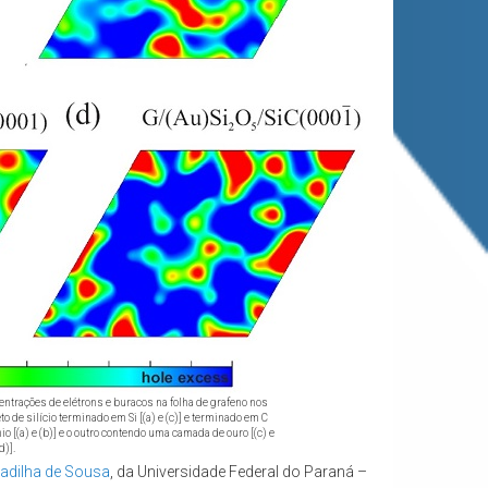
ntrações de elétrons e buracos na folha de grafeno nos
o de silício terminado em Si [(a) e (c)] e terminado em C
 [(a) e (b)] e o outro contendo uma camada de ouro [(c) e
d)].
adilha de Sousa
, da Universidade Federal do Paraná –