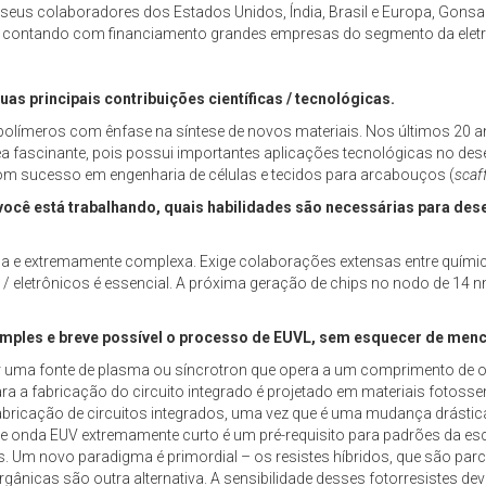
a seus colaboradores dos Estados Unidos, Índia, Brasil e Europa, Gons
, contando com financiamento grandes empresas do segmento da eletr
s principais contribuições científicas / tecnológicas.
olímeros com ênfase na síntese de novos materiais. Nos últimos 20 ano
rea fascinante, pois possui importantes aplicações tecnológicas no des
om sucesso em engenharia de células e tecidos para arcabouços (
scaf
você está trabalhando, quais habilidades são necessárias para des
ada e extremamente complexa. Exige colaborações extensas entre quími
s / eletrônicos é essencial. A próxima geração de chips no nodo de 14 
mples e breve possível o processo de EUVL, sem esquecer de menci
 uma fonte de plasma ou síncrotron que opera a um comprimento de on
 a fabricação do circuito integrado é projetado em materiais fotosse
bricação de circuitos integrados, uma vez que é uma mudança drástica 
 onda EUV extremamente curto é um pré-requisito para padrões da esc
. Um novo paradigma é primordial – os resistes híbridos, que são par
nicas são outra alternativa. A sensibilidade desses fotorresistes de