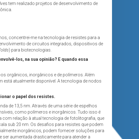
alves tem realizado projetos de desenvolvimento de
ônica.
s, concentrei-me na tecnologia de resistes para a
envolvimento de circuitos integrados, dispositivos de
folds
) para biotecnologias.
envolvê-los, na sua opinião? E quando essa
cos orgânicos, inorgânicos e de polímeros. Além
nm está atualmente disponível. A tecnologia de nodos
onar o papel dos resistes.
da de 13,5 nm. Através de uma série de espelhos
nsíveis, como polímeros e inorgânicos. Tudo isso é
com relação à atual tecnologia de fotolitografia, que
ala sub 20 nm. Os desafios para resistes que podem
cialmente inorgânicos, podem fornecer soluções para
ve ser aumentada drasticamente para atender a