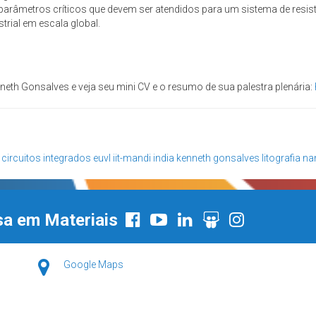
arâmetros críticos que devem ser atendidos para um sistema de resis
strial em escala global.
nneth Gonsalves e veja seu mini CV e o resumo de sua palestra plenária:
circuitos integrados
euvl
iit-mandi
india
kenneth gonsalves
litografia
na
sa em Materiais
Google Maps