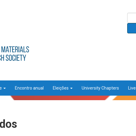
ce
Encontro anual
Eleições
University Chapters
Liv
ados