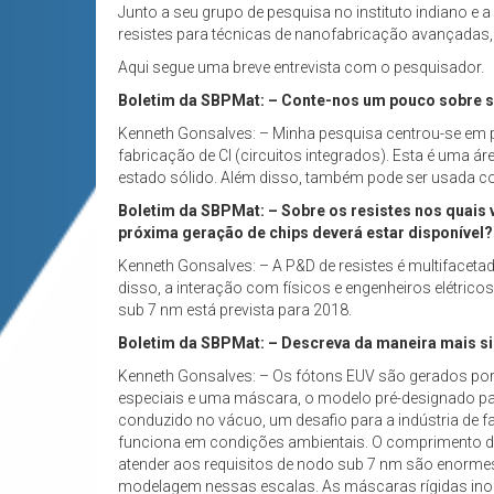
Junto a seu grupo de pesquisa no instituto indiano e 
resistes para técnicas de nanofabricação avançadas
Aqui segue uma breve entrevista com o pesquisador.
Boletim da SBPMat: – Conte-nos um pouco sobre sua
Kenneth Gonsalves: – Minha pesquisa centrou-se em p
fabricação de CI (circuitos integrados). Esta é uma á
estado sólido. Além disso, também pode ser usada c
Boletim da SBPMat: – Sobre os resistes nos quais 
próxima geração de chips deverá estar disponível?
Kenneth Gonsalves: – A P&D de resistes é multifacet
disso, a interação com físicos e engenheiros elétrico
sub 7 nm está prevista para 2018.
Boletim da SBPMat: – Descreva da maneira mais si
Kenneth Gonsalves: – Os fótons EUV são gerados por
especiais e uma máscara, o modelo pré-designado para
conduzido no vácuo, um desafio para a indústria de fa
funciona em condições ambientais. O comprimento de
atender aos requisitos de nodo sub 7 nm são enormes
modelagem nessas escalas. As máscaras rígidas inorgâ