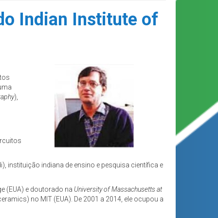
o Indian Institute of
itos
 uma
graphy
),
rcuitos
), instituição indiana de ensino e pesquisa científica e
ge (EUA) e doutorado na
University of Massachusetts at
ceramics) no MIT (EUA). De 2001 a 2014, ele ocupou a