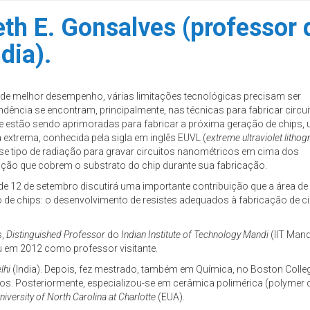
h E. Gonsalves (professor d
dia).
 de melhor desempenho, várias limitações tecnológicas precisam ser
dência se encontram, principalmente, nas técnicas para fabricar circu
ue estão sendo aprimoradas para fabricar a próxima geração de chips,
ta extrema, conhecida pela sigla em inglês EUVL (
extreme ultraviolet litho
e tipo de radiação para gravar circuitos nanométricos em cima dos
iação que cobrem o substrato do chip durante sua fabricação.
arde 12 de setembro discutirá uma importante contribuição que a área de
 de chips: o desenvolvimento de resistes adequados à fabricação de ci
s,
D
istinguished Professor
do
Indian Institute of Technology Mandi
(IIT Mandi
 em 2012 como professor visitante.
lhi
(India). Depois, fez mestrado, também em Química, no Boston Colle
os. Posteriormente, especializou-se em cerâmica polimérica (polymer 
niversity of North Carolina at Charlotte
(EUA).