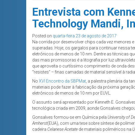
Entrevista com Kennet
Technology Mandi, In
Posted on
quarta-feira 23 de agosto de 2017
Na corrida por desenvolver chips cada vez menores e
superadas. Hoje, os gargalos para continuar nessa ten
eletrônicos de menos de 10 nm. Dentre as técnicas q
das mais promissoras é a litografia por luz ultraviole
que aproveita o curtíssimo comprimento de onda dess
“resistes” – finas camadas de material sensível à rad
No
XVI Encontro da SBPMat
, a palestra plenária da t
materiais pode fazer à fabricação da próxima geração
eletrônicos de menos de 10 nm por EUVL.
O assunto será apresentado por Kenneth E. Gonsalve
tecnológica criada em 2009, aonde Gonsalves chegou
Gonsalves formou-se em Química pela
University of De
Amherst
(EUA), com uma tese sobre síntese de polímer
cadeira
Celanese Acetate
de materiais poliméricos na
U