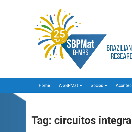
Home
A SBPMat
Sócios
Aconte
Tag: circuitos integr