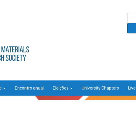
ce
Encontro anual
Eleições
University Chapters
Liv