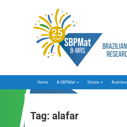
Home
A SBPMat
Sócios
Aconte
Tag: alafar