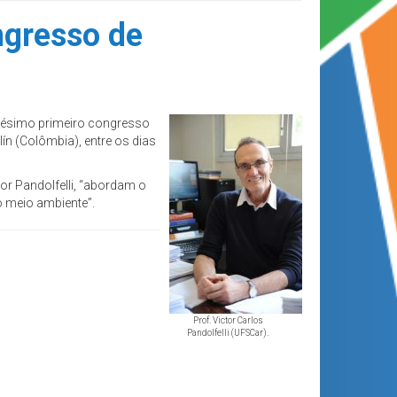
ngresso de
gésimo primeiro congresso
llín (Colômbia), entre os dias
sor
Pandolfelli
, “abordam o
o meio ambiente”.
Prof. Victor Carlos
Pandolfelli (UFSCar).