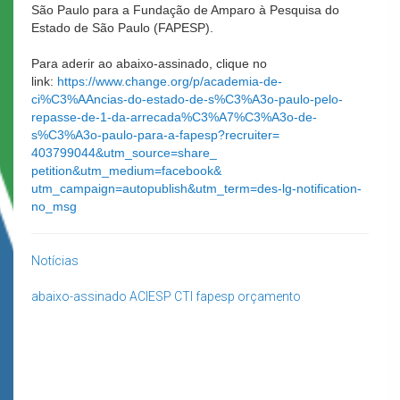
São Paulo para a Fundação de Amparo à Pesquisa do
Estado de São Paulo (FAPESP).
Para aderir ao abaixo-assinado, clique no
link:
https://www.change.org/
p/academia-de-
ci%C3%AAncias-
do-estado-de-s%C3%A3o-paulo-
pelo-
repasse-de-1-da-arrecada%
C3%A7%C3%A3o-de-
s%C3%A3o-
paulo-para-a-fapesp?recruiter=
403799044&utm_source=share_
petition&utm_medium=facebook&
utm_campaign=autopublish&utm_
term=des-lg-notification-
no_
msg
Notícias
abaixo-assinado
ACIESP
CTI
fapesp
orçamento