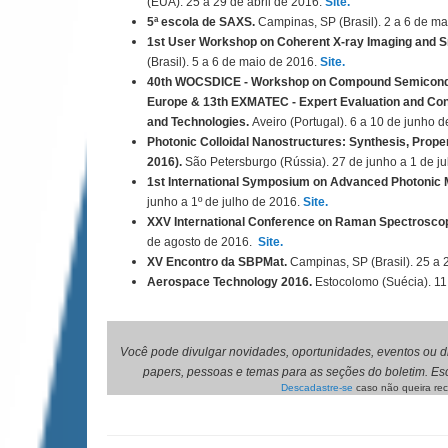
(EUA). 25 a 29 de abril de 2016.
Site.
5ª escola de SAXS.
Campinas, SP (Brasil). 2 a 6 de m
1st User Workshop on Coherent X-ray Imaging and Sm
(Brasil). 5 a 6 de maio de 2016.
Site.
40th WOCSDICE ‐ Workshop on Compound Semiconduct
Europe & 13th EXMATEC ‐ Expert Evaluation and Co
and Technologies.
Aveiro (Portugal). 6 a 10 de junho 
Photonic Colloidal Nanostructures: Synthesis, Prop
2016).
São Petersburgo (Rússia).
27 de junho a 1 de j
1st International Symposium on Advanced Photonic 
junho a 1º de julho de 2016.
Site.
XXV International Conference on Raman Spectrosco
de agosto de 2016.
Site.
XV Encontro da SBPMat.
Campinas, SP (Brasil). 25 a
Aerospace Technology 2016.
Estocolomo (Suécia).
11
Você pode divulgar novidades, oportunidades, eventos ou dic
papers, pessoas e temas para as seções do boletim. E
Descadastre-se
caso não queira rec