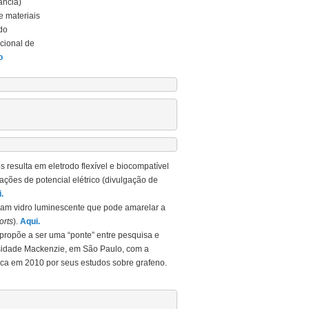
ância)
e materiais
do
cional de
o
 resulta em eletrodo flexível e biocompatível
ações de potencial elétrico (divulgação de
.
riam vidro luminescente que pode amarelar a
orts
).
Aqui.
ropõe a ser uma “ponte” entre pesquisa e
rsidade Mackenzie, em São Paulo, com a
ca em 2010 por seus estudos sobre grafeno.