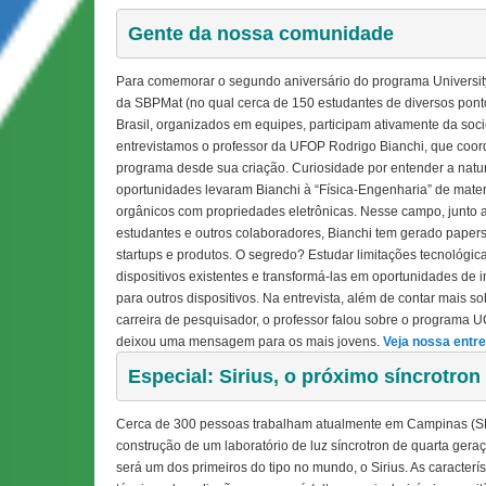
Gente da nossa comunidade 
Para comemorar o segundo aniversário do programa Universit
da SBPMat (no qual cerca de 150 estudantes de diversos pont
Brasil, organizados em equipes, participam ativamente da soc
e
ntrevistamos o professor da UFOP Rodrigo Bianchi, que coo
programa desde sua criação
. Curiosidade por entender a natu
oportunidades
levaram Bianchi à “Física-Engenharia” de mater
orgânicos com propriedades eletrônicas. Nesse campo, junto 
estudantes e outros colaboradores, Bianchi tem gerado papers
startups e produtos. O segredo? Estudar limitações tecnológic
dispositivos existentes e transformá-las em oportunidades de 
para outros dispositivos. Na entrevista, além de contar mais s
carreira de pesquisador, o professor falou sobre o programa U
deixou uma mensagem para os mais jovens.
Veja nossa entre
Especial: Sirius, o próximo síncrotron 
Cerca de 300 pessoas trabalham atualmente em Campinas (S
construção de um laboratório de luz síncrotron de quarta gera
será um dos primeiros do tipo no mundo, o Sirius. As caracterís