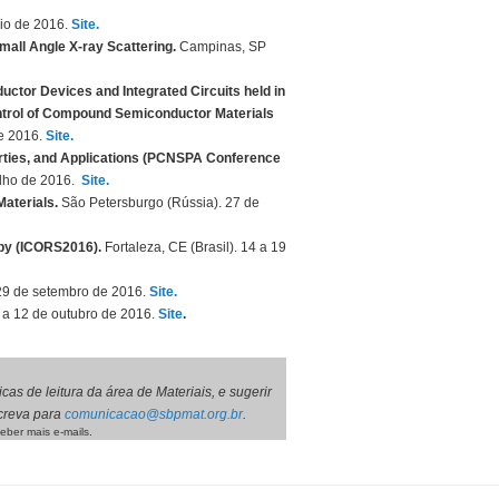
aio de 2016.
Site.
all Angle X-ray Scattering.
Campinas, SP
or Devices and Integrated Circuits held in
ntrol of Compound Semiconductor Materials
de 2016.
Site.
erties, and Applications (PCNSPA Conference
ulho de 2016.
Site.
Materials.
São Petersburgo (Rússia). 27 de
py (ICORS2016).
Fortaleza, CE (Brasil).
14 a 19
 29 de setembro de 2016.
Site.
 a 12 de outubro de 2016.
Site
.
as de leitura da área de Materiais, e sugerir
screva para
comunicacao@sbpmat.org.br
.
eber mais e-mails.