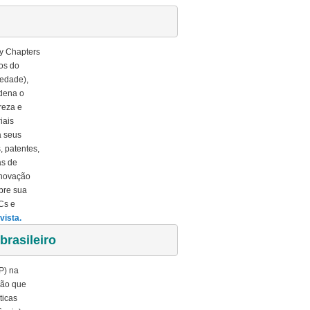
y Chapters
os do
iedade),
rdena o
reza e
iais
a seus
, patentes,
as de
inovação
obre sua
Cs e
vista.
brasileiro
P) na
ção que
ticas