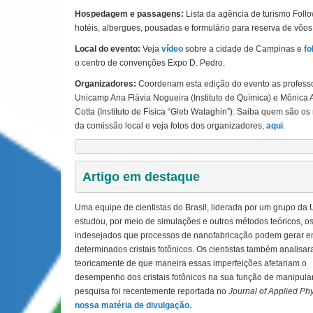
Hospedagem e passagens:
Lista da agência de turismo Fol
hotéis, albergues, pousadas e formulário para reserva de vôos
Local do evento:
Veja
vídeo
sobre a cidade de Campinas e
fo
o centro de convenções Expo D. Pedro.
Organizadores:
Coordenam esta edição do evento as profess
Unicamp Ana Flávia Nogueira (Instituto de Química) e Mônica 
Cotta (Instituto de Física “Gleb Wataghin”). Saiba quem são o
da comissão local e veja fotos dos organizadores,
aqui
.
Artigo em destaque 
Uma equipe de cientistas do Brasil, liderada por um grupo da 
estudou, por meio de simulações e outros métodos teóricos, os
indesejados que processos de nanofabricação podem gerar 
determinados cristais fotônicos. Os cientistas também analisa
teoricamente de que maneira essas imperfeições afetariam o
desempenho dos cristais fotônicos na sua função de manipular 
pesquisa foi recentemente reportada no
Journal of Applied Ph
nossa matéria de divulgação.