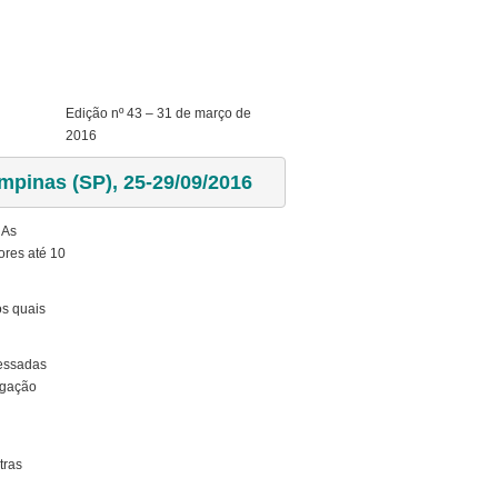
Edição nº 43 – 31 de março de
2016
pinas (SP), 25-29/09/2016 
.
As
ores até 10
os quais
ressadas
lgação
tras