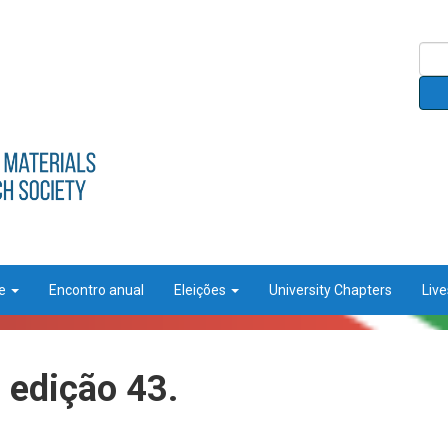
ce
Encontro anual
Eleições
University Chapters
Liv
 edição 43.