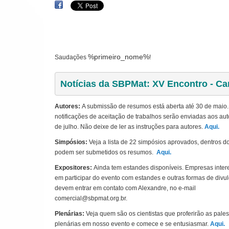
%primeiro_nome%
Saudações
!
Notícias da SBPMat: XV Encontro - Cam
Autores:
A submissão de resumos está aberta até 30 de maio
notificações de aceitação de trabalhos serão enviadas aos aut
de julho.
Não deixe de ler as instruções para autores.
Aqui.
Simpósios:
Veja a
lista de 22 simpósios aprovados, dentros d
podem ser submetidos os resumos.
Aqui.
Expositores:
Ainda tem estandes disponíveis. Empresas inte
em participar do evento com estandes e outras formas de divu
devem entrar em contato com Alexandre, no e-mail
comercial@sbpmat.org.br.
Plenárias:
Veja quem são os cientistas que proferirão as pales
plenárias em nosso evento e comece e se entusiasmar.
Aqui.