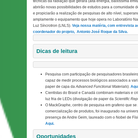
técnicas da radiação que gerará (alta energia, baixíssima emit
abrirão novas possibilidades de estudos para a comunidade d
e propiciarão a realização de pesquisas de alto nível, superan
amplamente o equipamento que hoje opera no
Laboratório Na
Luz Síncrotron (LNLS).
Veja nossa matéria, com entrevista a
coordenador do projeto, Antonio José Roque da Silva.
Dicas de leitura
Pesquisa com participação de pesquisadores brasileiros
capaz de medir processos biológicos associados a vari
paper de capa
da
Advanced Functional Materials
)
.
Aqui
Cientistas do Brasil e Canadá combinam materiais e c
luz fria de LEDs (divulgação de paper da
Scientific Rep
O MackGraphe, centro de pesquisa em grafeno que se p
comercialização de produtos, foi inaugurado na unive
presença de Andre Geim, laureado com o Nobel de Físi
Aqui.
Oportunidades