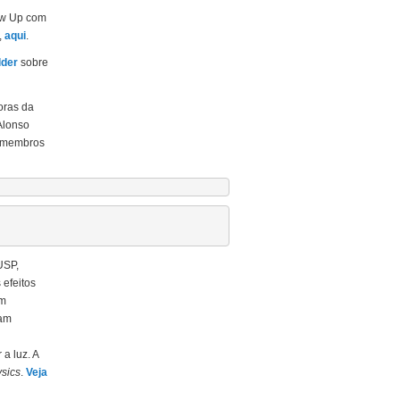
low Up com
,
aqui
.
lder
sobre
oras da
Alonso
s membros
USP,
 efeitos
em
ram
a luz. A
ysics
.
Veja