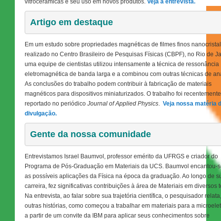
vitrocerâmicas e seu uso em novos produtos.
Veja a entrevista.
Artigo em destaque 
Em um estudo sobre propriedades magnéticas de filmes finos nanocristal
realizado no Centro Brasileiro de Pesquisas Físicas (CBPF), no Rio de Ja
uma equipe de cientistas utilizou intensamente a técnica de ressonância
eletromagnética de banda larga e a combinou com outras técnicas de aná
As conclusões do trabalho podem contribuir à fabricação de materiais
magnéticos para dispositivos miniaturizados. O trabalho foi recentemente
reportado no periódico
Journal of Applied Physics
.
Veja nossa matéria 
divulgação.
Gente da nossa comunidade
Entrevistamos Israel Baumvol, professor emérito da UFRGS e criador do
Programa de Pós-Graduação em Materiais da UCS. Baumvol encantou-
as possíveis aplicações da Física na época da graduação. Ao longo de s
carreira, fez significativas contribuições à área de Materiais em diversos 
Na entrevista, ao falar sobre sua trajetória científica, o pesquisador relata
outras histórias, como começou a trabalhar em materiais para a microele
a partir de um convite da IBM para aplicar seus conhecimentos sobre