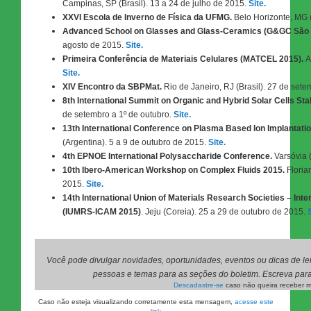
Campinas, SP (Brasil). 13 a 24 de julho de 2015.
Site.
XXVI Escola de Inverno de Física da UFMG.
Belo Horizonte, MG (
Advanced School on Glasses and Glass-Ceramics (G&GC São 
agosto de 2015.
Site.
Primeira Conferência de Materiais Celulares (MATCEL 2015).
A
Site.
XIV Encontro da SBPMat.
Rio de Janeiro, RJ (Brasil). 27 de set
8th International Summit on Organic and Hybrid Solar Cells Stab
de setembro a 1º de outubro.
Site.
13th International Conference on Plasma Based Ion Implantati
(Argentina). 5 a 9 de outubro de 2015.
Site.
4th EPNOE International Polysaccharide Conference.
Varsóvia 
10th Ibero-American Workshop on Complex Fluids 2015.
Florian
2015.
Site.
14th International Union of Materials Research Societies – In
(IUMRS-ICAM 2015)
. Jeju (Coreia). 25 a 29 de outubro de 2015.
S
Você pode divulgar novidades, oportunidades, eventos ou dicas de leit
pessoas e temas para as seções do boletim. Escreva par
Descadastre-se
caso não queira receber ma
Caso não esteja visualizando corretamente esta mensagem,
acesse este