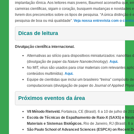
implantação iônica. Aos leitores mais jovens, Baumvol aconselha que, e
carreiras científicas, sigam o coração, busquem mudanças e novidades e
livrem dos preconceitos sobre os tipos de pesquisa. “A única distinção é 
pesquisa de boa ou má qualidade”.
Veja nossa entrevista com o cientis
Dicas de leitura
Divulgação científica internacional.
Alternativas ao silício para dispositivos miniaturizados: nanofitas
(divulgação de paper da
Nature Nanotechnology
).
Aqui.
No MIT, vírus são usados para criar materiais com relevantes apli
conteúdos multimídia).
Aqui.
Equipe de cientistas que inclui um brasileiro “treina” compósito 
computacionais (divulgação de paper do
Journal of Applied Physi
Próximos eventos da área
VII Método Rietveld.
Fortaleza, CE (Brasil). 6 a 10 de julho de 20
Escola de Técnicas de Espalhamento de Raio-X (SAXS) e Neutr
Materiais e Sistemas Biológicos.
Rio de Janeiro, RJ (Brasil). 6 
São Paulo School of Advanced Sciences (ESPCA) on Recent De