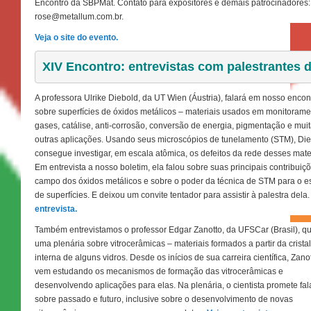
Encontro da SBPMat. Contato para expositores e demais patrocinadores:
rose@metallum.com.br.
Veja o site do evento.
XIV Encontro: entrevistas com palestrantes d
A professora Ulrike Diebold, da UT Wien (Áustria), falará em nosso encon
sobre superfícies de óxidos metálicos – materiais usados em monitorame
gases, catálise, anti-corrosão, conversão de energia, pigmentação e mui
outras aplicações. Usando seus microscópios de tunelamento (STM), Di
consegue investigar, em escala atômica, os defeitos da rede desses mater
Em entrevista a nosso boletim, ela falou sobre suas principais contribuiç
campo dos óxidos metálicos e sobre o poder da técnica de STM para o e
de superfícies. E deixou um convite tentador para assistir à palestra dela
entrevista.
Também entrevistamos o professor Edgar Zanotto, da UFSCar (Brasil), q
uma plenária sobre vitrocerâmicas – materiais formados a partir da crista
interna de alguns vidros. Desde os inícios de sua carreira científica, Zano
vem estudando os mecanismos de formação das vitrocerâmicas e
desenvolvendo aplicações para elas. Na plenária, o cientista promete fal
sobre passado e futuro, inclusive sobre o desenvolvimento de novas