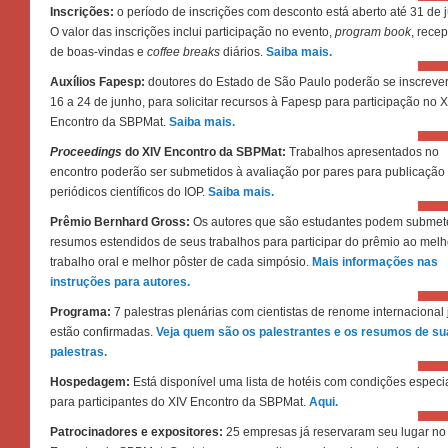
Inscrições:
o período de inscrições com desconto está aberto até 31 de j
O valor das inscrições inclui participação no evento,
program book
, rece
de boas-vindas e
coffee breaks
diários.
Saiba mais.
Auxílios Fapesp:
doutores do Estado de São Paulo poderão se inscrever
16 a 24 de junho, para solicitar recursos à Fapesp para participação no 
Encontro da SBPMat.
Saiba mais.
Proceedings
do XIV Encontro da SBPMat:
Trabalhos apresentados no
encontro poderão ser submetidos à avaliação por pares para publicação
periódicos científicos do IOP.
Saiba mais.
Prêmio Bernhard Gross:
Os autores que são estudantes podem submet
resumos estendidos de seus trabalhos para participar do prêmio ao melh
trabalho oral e melhor pôster de cada simpósio.
Mais informações nas
instruções para autores.
Programa:
7 palestras plenárias com cientistas de renome internacional 
estão confirmadas.
Veja quem são os palestrantes e os resumos de su
palestras.
Hospedagem:
Está disponível uma lista de hotéis com condições especi
para participantes do XIV Encontro da SBPMat.
Aqui.
Patrocinadores e expositores:
25 empresas já reservaram seu lugar no