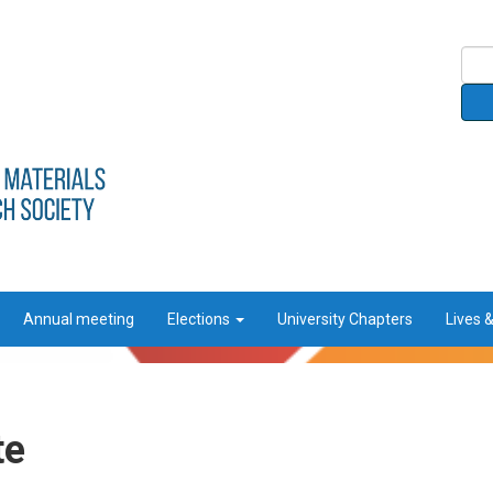
Annual meeting
Elections
University Chapters
Lives 
te