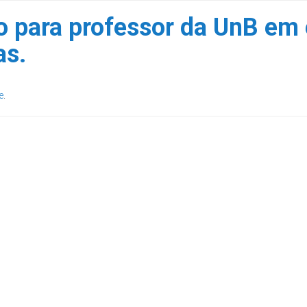
 para professor da UnB em e
as.
e
.