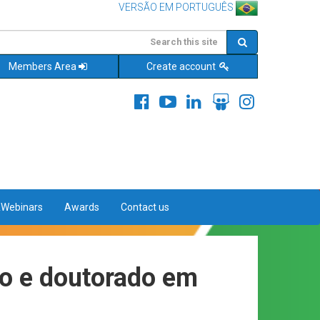
VERSÃO EM PORTUGUÊS
Members Area
Create account
&Webinars
Awards
Contact us
do e doutorado em