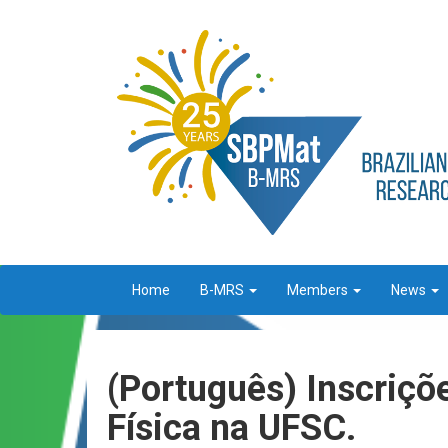
Home
B-MRS
Members
News
(Português) Inscriçõ
Física na UFSC.