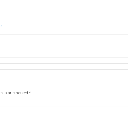
e
.
ields are marked
*