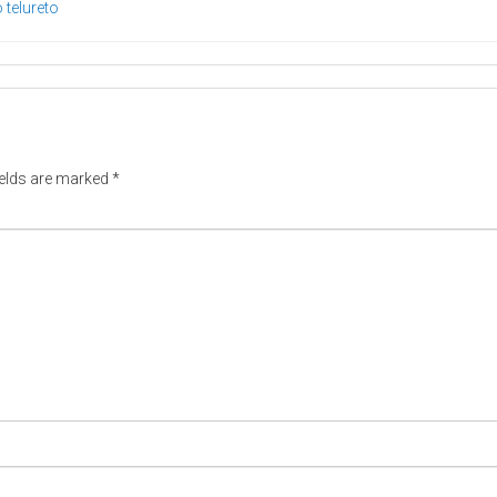
o telureto
ields are marked
*