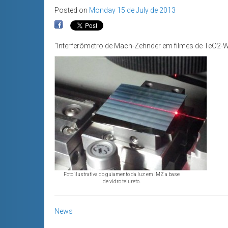
Posted on
Monday 15 de July de 2013
“Interferômetro de Mach-Zehnder em filmes de TeO2-W
Foto ilustrativa do guiamento da luz em IMZ a base
de vidro telureto.
News