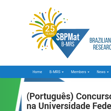
Home
B-MRS
Members
News
(Português) Concurso
na Universidade Fede