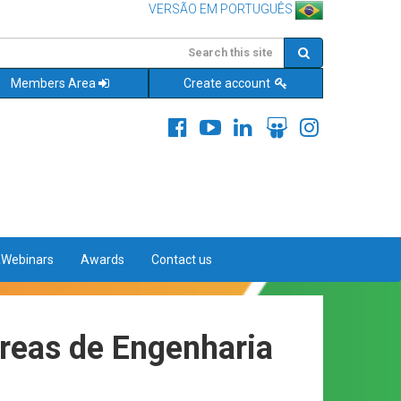
VERSÃO EM PORTUGUÊS
Members Area
Create account
&Webinars
Awards
Contact us
áreas de Engenharia