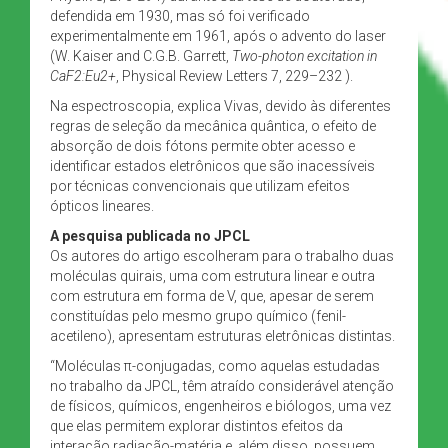
defendida em 1930, mas só foi verificado
experimentalmente em 1961, após o advento do laser
(W. Kaiser and C.G.B. Garrett,
Two-photon excitation in
CaF2:Eu2+
, Physical Review Letters 7, 229–232 ).
Na espectroscopia, explica Vivas, devido às diferentes
regras de seleção da mecânica quântica, o efeito de
absorção de dois fótons permite obter acesso e
identificar estados eletrônicos que são inacessíveis
por técnicas convencionais que utilizam efeitos
ópticos lineares.
A pesquisa publicada no JPCL
Os autores do artigo escolheram para o trabalho duas
moléculas quirais, uma com estrutura linear e outra
com estrutura em forma de V, que, apesar de serem
constituídas pelo mesmo grupo químico (fenil-
acetileno), apresentam estruturas eletrônicas distintas.
“Moléculas π-conjugadas, como aquelas estudadas
no trabalho da JPCL, têm atraído considerável atenção
de físicos, químicos, engenheiros e biólogos, uma vez
que elas permitem explorar distintos efeitos da
interação radiação-matéria e, além disso, possuem