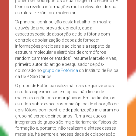
podem ser sobrepostos à sua imagem no espelho). A
técnica revelou informações muito relevantes de sua
estrutura eletrônica e molecular.
“A principal contribuição deste trabalho foi mostrar,
através de uma prova de conceito, que a
espectroscopia de absorção de dois fótons com
controle de polarização é capaz de fornecer
informações preciosas e adicionais a respeito da
estrutura molecular e eletrônica de cromóforos
randomicamente orientados”, resume Marcelo Vivas,
primeiro autor do artigo e pesquisador de pós-
doutorado no
grupo de Fotônica
do Instituto de Física
da USP São Carlos.
O grupo de Fotônica realiza há mais de quinze anos
estudos experimentais em óptica não linear de
materiais orgânicos e inorgânicos. Em particular, os
estudos sobre espectroscopia óptica de absorção de
dois fótons com controle de polarização iniciaram no
grupo há cerca de cinco anos. “Uma vez que os
integrantes do grupo são majoritariamente físicos de
formação e, portanto, não realizam a síntese desses
materiais, há sempre a necessidade de colaboração