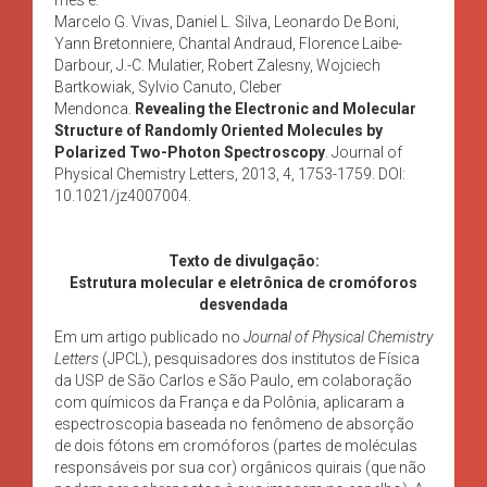
Marcelo G. Vivas, Daniel L. Silva, Leonardo De Boni,
Yann Bretonniere, Chantal Andraud, Florence Laibe-
Darbour, J.-C. Mulatier, Robert Zalesny, Wojciech
Bartkowiak, Sylvio Canuto, Cleber
Mendonca.
Revealing the Electronic and Molecular
Structure of Randomly Oriented Molecules by
Polarized Two-Photon Spectroscopy
. Journal of
Physical Chemistry Letters, 2013, 4, 1753-1759. DOI:
10.1021/jz4007004.
Texto de divulgação:
Estrutura molecular e eletrônica de cromóforos
desvendada
Em um artigo publicado no
Journal of Physical Chemistry
Letters
(JPCL), pesquisadores dos institutos de Física
da USP de São Carlos e São Paulo, em colaboração
com químicos da França e da Polônia, aplicaram a
espectroscopia baseada no fenômeno de absorção
de dois fótons em cromóforos (partes de moléculas
responsáveis por sua cor) orgânicos quirais (que não