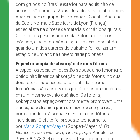
com grupos do Brasil e exterior para aquisição de
amostras”, comenta Vivas. Uma dessas colaborações
ocorreu com o grupo da professora Chantal Andraud
da École Normale Supérieure de Lyon (França),
especialista na síntese de materiais orgânicos quirais.
Quanto aos pesquisadores da Polônia, químicos
teóricos, a colaboração surgiu uns seis anos atrás
quando um dos autores do trabalho foi realizar um
estágio de um ano na universidade polonesa.
Espectroscopia de absorção de dois fótons
A espectroscopia em questão se baseia no fenômeno
óptico não linear da absorção de dois fótons, no qual
dois fótons, não necessariamente da mesma
frequência, são absorvidos por átomos ou moléculas
em um mesmo evento quântico. Os fótons,
sobrepostos espaço-temporalmente, promovem uma
transição eletrônica para um nível de energia real,
correspondente à soma em energia dos fótons
individuais. O efeito foi proposto teoricamente
por
Maria Goppert-Mayer
(Goppert-Mayer, M.
On
Elementary acts with two quantum jumps.
Annalen der
Physik 8, 273-294) durante sua tese de doutorado,