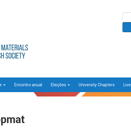
ce
Encontro anual
Eleições
University Chapters
Liv
bpmat