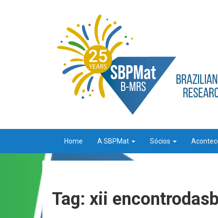
Home
A SBPMat
Sócios
Aconte
Tag: xii encontrodas