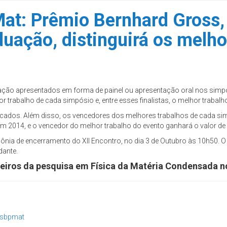
at: Prêmio Bernhard Gross,
uação, distinguirá os melho
ação apresentados em forma de painel ou apresentação oral nos sim
 trabalho de cada simpósio e, entre esses finalistas, o melhor trabalho
icados. Além disso, os vencedores dos melhores trabalhos de cada si
 em 2014, e o vencedor do melhor trabalho do evento ganhará o valor 
ônia de encerramento do XII Encontro, no dia 3 de Outubro às 10h50.
dante.
neiros da pesquisa em Física da Matéria Condensada no
asbpmat