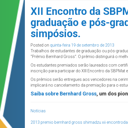
XII Encontro da SBPM
graduação e pós-grad
simpósios.
Posted on
quinta-feira 19 de setembro de 2013
Trabalhos de estudantes de graduação ou pós-gradu
“Prêmio Bernhard Gross”. O prêmio distinguirá o melhor
Os estudantes premiados serão laureados com certif
inscrição para participar do XIII Encontro da SBPMat
Os prêmios serão entregues aos vencedores na cerim
implicará no cancelamento da premiação para o estu
Saiba sobre Bernhard Gross
, um dos pio
Notícias
2013
premio bernhard gross
shimadzu
xii encontrod