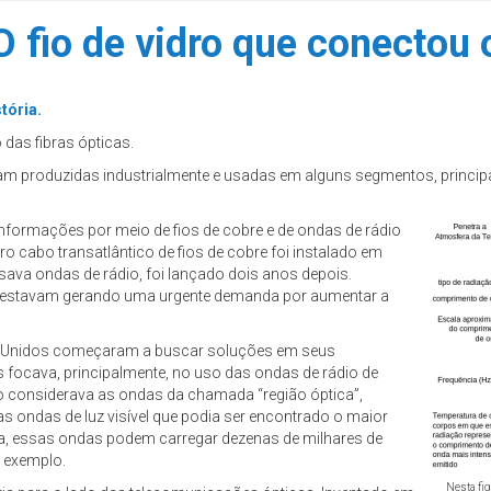
O fio de vidro que conectou 
tória.
 das fibras ópticas.
 eram produzidas industrialmente e usadas em alguns segmentos, princip
formações por meio de fios de cobre e de ondas de rádio
o cabo transatlântico de fios de cobre foi instalado em
usava ondas de rádio, foi lançado dois anos depois.
são estavam gerando uma urgente demanda por aumentar a
s Unidos começaram a buscar soluções em seus
s focava, principalmente, no uso das ondas de rádio de
 considerava as ondas da chamada “região óptica”,
nas ondas de luz visível que podia ser encontrado o maior
ia, essas ondas podem carregar dezenas de milhares de
 exemplo.
Nesta fi