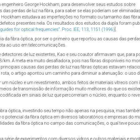
m engenheiro George Hockham, para desenvolver seus estudos sobre
 das perdas de luz na fibra, para saber se elas poderiam ser eliminadas 
o Hockham estudava as imperfeições no formato ou tamanho das fibras
e defeitos presentes nela. Os resultados dos estudos da dupla foram p
uides for optical frequencies”. Proc. IEE, 113, 1151 (1996)
].
 da fibra óptica, por ser o primeiro que reportou as causas das perdas
 apta ao uso em telecomunicações.
 detectores de luz existentes, Kao e seu coautor afirmavam que, para p
B/km. A meta era muito desafiadora, pois nas fibras disponíveis no m
principais causas das perdas de luz nas fibras ópticas estavam relaci
rota, o artigo apontou um caminho para diminuir a atenuação: o uso d
r um núcleo e um revestimento, ambos feitos de materiais vítreos com 
r meios de transmissão de informação muito melhores do que os existe
 codificada em sinais de luz que percorreriam o núcleo, enquanto o reve
fibra óptica, investindo seu tempo não apenas na pesquisa, mas també
re o potencial da fibra óptica em diversos laboratórios e empresas do m
lidades da fibra óptica no campo das comunicações, o qual teve pouc
a série de experimentos com diversos vidros e outros materiais e most