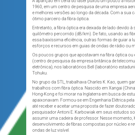
A aparição em cena do laser puxou um pouco a histór
1960, em um centro de pesquisa de uma empresa aero
e melhores versões ao longo da década. Com a sua cap
ótimo parceiro da fibra óptica.
Entretanto, a fibra óptica era deixada de lado devido
quilômetro percorrido (dB/km). De fato, usando as fib
essa baixíssima eficiência, outras formas de guiar 
esforços e recursos em guias de ondas de rádio ou 
Os poucos grupos que apostavam na fibra óptica ou e
(centro de pesquisa da empresa britânica de telecom
eletrônica); nos laboratórios Bell (laboratório estad
Tohuku.
No grupo da STL, trabalhava Charles K. Kao, quem g
trabalhos com fibra óptica. Nascido em Xangai (China
Hong-Kong e foi morar na Inglaterra em busca de estu
apaixonavam. Formou-se em Engenharia Elétrica pela 
até receber e aceitar uma proposta de fazer doutorad
pesquisador Antoni E. Karbowiak em seus estudos sob
assumir uma cadeira de professor. Nesse momento, Ka
desenvolvimento de fibras compostas por núcleo e 
ondas de luz visível.