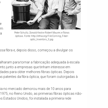
a
e
Com
da
Peter Schultz, Donald Keck e Robert Maurer, e fibras
ópticas. Fonte: http://ethw.org/File:Corning_Fiber-
optic_Inventors_3.jpg
sa fibra e, depois disso, começou a divulgar os
balharam para tornar a fabricação adequada à escala
vimento junto a empresas que tinham interesse em
dades para obter melhores fibras ópticas. Depois
 às patentes da fibra óptica, que foram outorgadas à
ologia no mercado demorou mais de 10 anos para
975, no Reino Unido, as primeiras fibras ópticas não-
s Estados Unidos, foi instalada a primeira rede