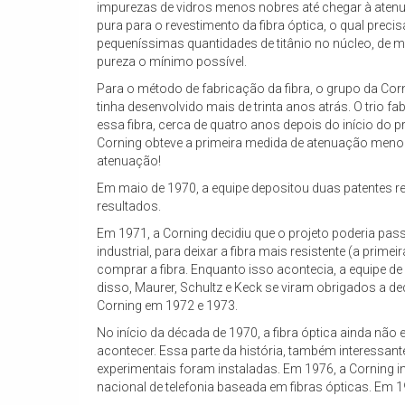
impurezas de vidros menos nobres até chegar à atenua
pura para o revestimento da fibra óptica, o qual preci
pequeníssimas quantidades de titânio no núcleo, de m
pureza o mínimo possível.
Para o método de fabricação da fibra, o grupo da C
tinha desenvolvido mais de trinta anos atrás. O trio f
essa fibra, cerca de quatro anos depois do início do 
Corning obteve a primeira medida de atenuação menor 
atenuação!
Em maio de 1970, a equipe depositou duas patentes r
resultados.
Em 1971, a Corning decidiu que o projeto poderia pas
industrial, para deixar a fibra mais resistente (a prim
comprar a fibra. Enquanto isso acontecia, a equipe d
disso, Maurer, Schultz e Keck se viram obrigados a ded
Corning em 1972 e 1973.
No início da década de 1970, a fibra óptica ainda nã
acontecer. Essa parte da história, também interessan
experimentais foram instaladas. Em 1976, a Corning ina
nacional de telefonia baseada em fibras ópticas. Em 19