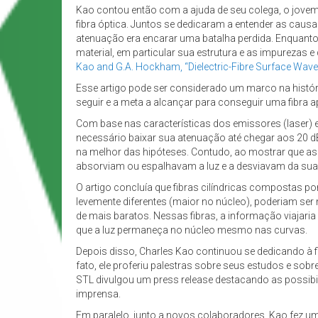
Kao contou então com a ajuda de seu colega, o jove
fibra óptica. Juntos se dedicaram a entender as causas
atenuação era encarar uma batalha perdida. Enquant
material, em particular sua estrutura e as impurezas 
Kao and G.A. Hockham, “Dielectric-Fibre Surface Waveg
Esse artigo pode ser considerado um marco na história
seguir e a meta a alcançar para conseguir uma fibra
Com base nas características dos emissores (laser) e
necessário baixar sua atenuação até chegar aos 20 d
na melhor das hipóteses. Contudo, ao mostrar que as 
absorviam ou espalhavam a luz e a desviavam da sua 
O artigo concluía que fibras cilíndricas compostas po
levemente diferentes (maior no núcleo), poderiam se
de mais baratos. Nessas fibras, a informação viajaria
que a luz permaneça no núcleo mesmo nas curvas.
Depois disso, Charles Kao continuou se dedicando à 
fato, ele proferiu palestras sobre seus estudos e sob
STL divulgou um press release destacando as possibi
imprensa.
Em paralelo, junto a novos colaboradores, Kao fez um