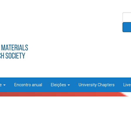
ce
Encontro anual
Eleições
University Chapters
Liv