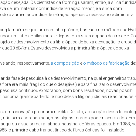
ção desejada. Os cientistas da Corning usaram, então, a sílica fundid
sava de um material com índice de refração menor, e a sílica com
odo a aumentar o índice de refração apenas o necessário e diminuir a
orning também seguiu um caminho próprio, baseado no método que Hyd
abricou um tubo de sílica pura e depositou a sílica dopada dentro dele. 
projeto de desenvolvimento da fibra óptica de baixa atenuação, o grupo 
que 20 dB/km. Estava desenvolvida a primeira fibra óptica de baixa
evelando, respectivamente,
a composição
e
o método de fabricação
des
sar da fase de pesquisa à de desenvolvimento, na qual engenheiros tra
eira fibra era mais frágil do que o desejável) e para finalizar o desenvol
e pesquisa continuou explorando, com bons resultados, novas possibili
icar uma grande parte do tempo deles a litígios judiciais relacionados
o era uma inovação propriamente dita. De fato, a inserção dessa tecn
te, não será abordada aqui, mas alguns marcos podem ser citados. Em 1
ugurou a sua primeira fábrica industrial de fibras ópticas. Em 1983, no
88, o primeiro cabo transatlântico de fibras ópticas foi instalado.