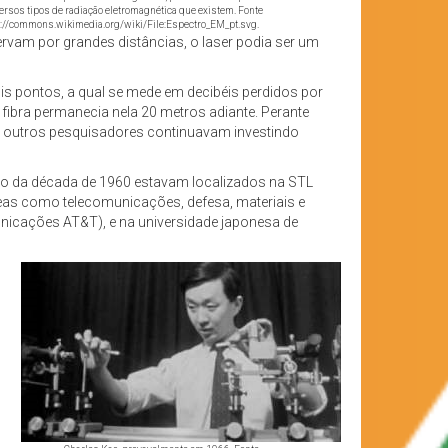
ersos tipos de radiação eletromagnética que existem. Fonte
://commons.wikimedia.org/wiki/File:Espectro_EM_pt.svg.
rvam por grandes distâncias, o laser podia ser um
dois pontos, a qual se mede em decibéis perdidos por
 fibra permanecia nela 20 metros adiante. Perante
to outros pesquisadores continuavam investindo
cio da década de 1960 estavam localizados na STL
reas como telecomunicações, defesa, materiais e
municações AT&T), e na universidade japonesa de