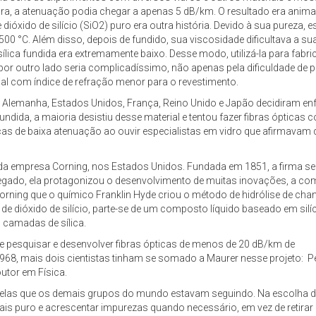
ura, a atenuação podia chegar a apenas 5 dB/km. O resultado era anim
dióxido de silício (SiO2) puro era outra história. Devido à sua pureza, 
.500 °C. Além disso, depois de fundido, sua viscosidade dificultava a 
ílica fundida era extremamente baixo. Desse modo, utilizá-la para fabric
por outro lado seria complicadíssimo, não apenas pela dificuldade de p
l com índice de refração menor para o revestimento.
emanha, Estados Unidos, França, Reino Unido e Japão decidiram enfren
fundida, a maioria desistiu desse material e tentou fazer fibras ópticas
icas de baixa atenuação ao ouvir especialistas em vidro que afirmavam 
da empresa Corning, nos Estados Unidos. Fundada em 1851, a firma se
egado, ela protagonizou o desenvolvimento de muitas inovações, a com
orning que o químico Franklin Hyde criou o método de hidrólise de ch
ais de dióxido de silício, parte-se de um composto líquido baseado em 
camadas de sílica.
e pesquisar e desenvolver fibras ópticas de menos de 20 dB/km de
8, mais dois cientistas tinham se somado a Maurer nesse projeto: Pe
outor em Física.
quelas que os demais grupos do mundo estavam seguindo. Na escolha 
mais puro e acrescentar impurezas quando necessário, em vez de retirar