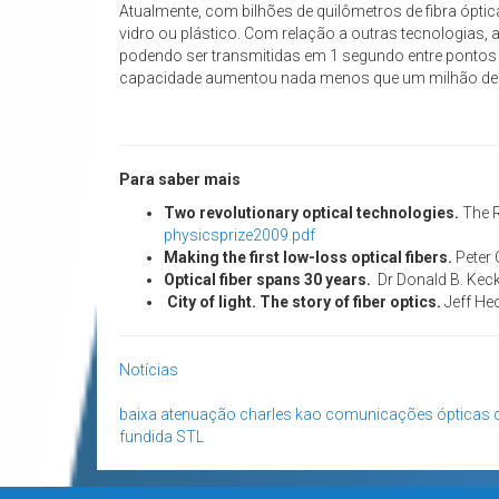
Atualmente, com bilhões de quilômetros de fibra óptic
vidro ou plástico. Com relação a outras tecnologias
podendo ser transmitidas em 1 segundo entre pontos
capacidade aumentou nada menos que um milhão de ve
Para saber mais
Two revolutionary optical technologies.
The 
physicsprize2009.pdf
Making the first low-loss optical fibers.
Peter 
Optical fiber spans 30 years.
Dr Donald B. Kec
City of light. The story of fiber optics.
Jeff Hec
Notícias
baixa atenuação
charles kao
comunicações ópticas
fundida
STL