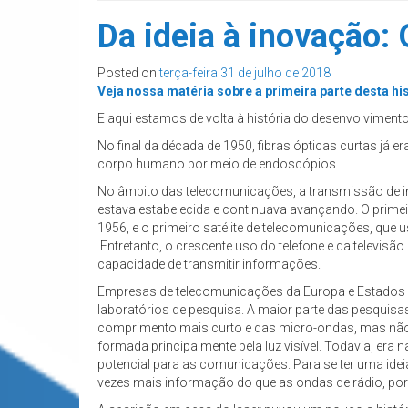
Da ideia à inovação: 
Posted on
terça-feira 31 de julho de 2018
Veja nossa matéria sobre a primeira parte desta his
E aqui estamos de volta à história do desenvolvimento
No final da década de 1950, fibras ópticas curtas já
corpo humano por meio de endoscópios.
No âmbito das telecomunicações, a transmissão de in
estava estabelecida e continuava avançando. O primeir
1956, e o primeiro satélite de telecomunicações, que 
Entretanto, o crescente uso do telefone e da televi
capacidade de transmitir informações.
Empresas de telecomunicações da Europa e Estado
laboratórios de pesquisa. A maior parte das pesquisa
comprimento mais curto e das micro-ondas, mas não
formada principalmente pela luz visível. Todavia, era 
potencial para as comunicações. Para se ter uma ide
vezes mais informação do que as ondas de rádio, por