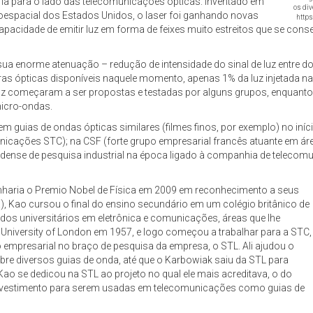
ia para o lado das telecomunicações ópticas. Inventado em
os div
espacial dos Estados Unidos, o laser foi ganhando novas
https
acidade de emitir luz em forma de feixes muito estreitos que se conse
 à sua enorme atenuação – redução de intensidade do sinal de luz entre 
ras ópticas disponíveis naquele momento, apenas 1% da luz injetada na
a luz começaram a ser propostas e testadas por alguns grupos, enquan
micro-ondas.
m guias de ondas ópticas similares (filmes finos, por exemplo) no iní
unicações STC); na CSF (forte grupo empresarial francês atuante em á
unidense de pesquisa industrial na época ligado à companhia de teleco
anharia o Premio Nobel de Física em 2009 em reconhecimento a seus
), Kao cursou o final do ensino secundário em um colégio britânico de
dos universitários em eletrônica e comunicações, áreas que lhe
University of London em 1957, e logo começou a trabalhar para a STC,
o empresarial no braço de pesquisa da empresa, o STL. Ali ajudou o
re diversos guias de onda, até que o Karbowiak saiu da STL para
o se dedicou na STL ao projeto no qual ele mais acreditava, o do
revestimento para serem usadas em telecomunicações como guias de