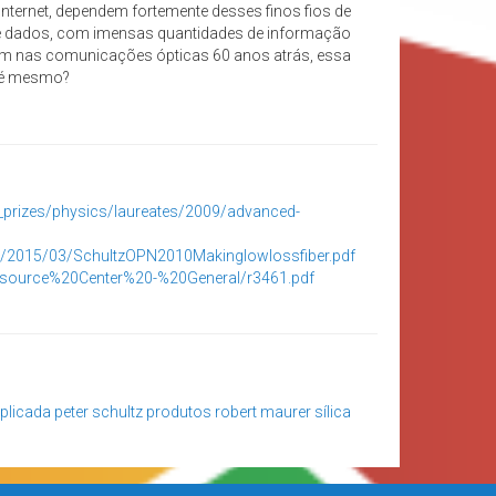
Internet, dependem fortemente desses finos fios de
o de dados, com imensas quantidades de informação
vam nas comunicações ópticas 60 anos atrás, essa
o é mesmo?
l_prizes/physics/laureates/2009/advanced-
s/2015/03/SchultzOPN2010Makinglowlossfiber.pdf
esource%20Center%20-%20General/r3461.pdf
plicada
peter schultz
produtos
robert maurer
sílica