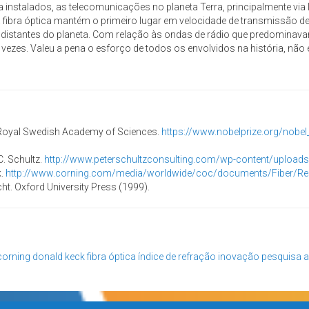
a instalados, as telecomunicações no planeta Terra, principalmente via 
, a fibra óptica mantém o primeiro lugar em velocidade de transmissã
 distantes do planeta. Com relação às ondas de rádio que predomina
zes. Valeu a pena o esforço de todos os envolvidos na história, nã
Royal Swedish Academy of Sciences.
https://www.nobelprize.org/nobe
C. Schultz.
http://www.peterschultzconsulting.com/wp-content/upload
k.
http://www.corning.com/media/worldwide/coc/documents/Fiber/R
ht. Oxford University Press (1999).
corning
donald keck
fibra óptica
índice de refração
inovação
pesquisa a