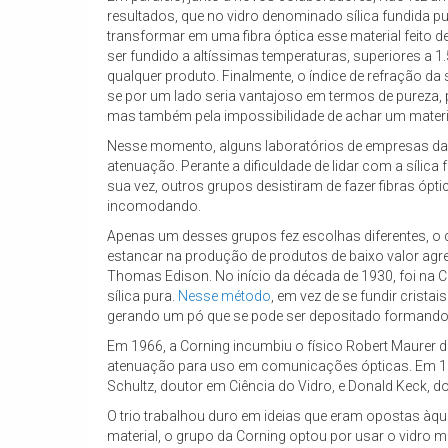
resultados, que no vidro denominado sílica fundida p
transformar em uma fibra óptica esse material feito de 
ser fundido a altíssimas temperaturas, superiores a 1
qualquer produto. Finalmente, o índice de refração da s
se por um lado seria vantajoso em termos de pureza, 
mas também pela impossibilidade de achar um materia
Nesse momento, alguns laboratórios de empresas da Al
atenuação. Perante a dificuldade de lidar com a sílica 
sua vez, outros grupos desistiram de fazer fibras ópt
incomodando.
Apenas um desses grupos fez escolhas diferentes, o 
estancar na produção de produtos de baixo valor agr
Thomas Edison. No início da década de 1930, foi na C
sílica pura.
Nesse método
, em vez de se fundir crist
gerando um pó que se pode ser depositado formando 
Em 1966, a Corning incumbiu o físico Robert Maurer d
atenuação para uso em comunicações ópticas. Em 196
Schultz, doutor em Ciência do Vidro, e Donald Keck, d
O trio trabalhou duro em ideias que eram opostas à
material, o grupo da Corning optou por usar o vidro 