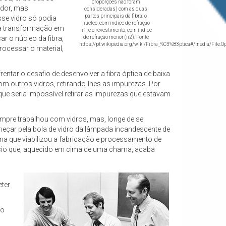
proporções não foram
ador, mas
consideradas) com as duas
partes principais da fibra: o
esse vidro só podia
núcleo, com índice de refração
sua transformação em
n1, e o revestimento, com índice
ar o núcleo da fibra,
de refração menor (n2). Fonte
https://pt.wikipedia.org/wiki/Fibra_%C3%B3ptica#/media/File:Opt
rocessar o material,
tar o desafio de desenvolver a fibra óptica de baixa
 com outros vidros, retirando-lhes as impurezas. Por
que seria impossível retirar as impurezas que estavam
mpre trabalhou com vidros, mas, longe de se
eçar pela bola de vidro da lâmpada incandescente de
ama que viabilizou a fabricação e processamento de
silício que, aquecido em cima de uma chama, acaba
ter
do