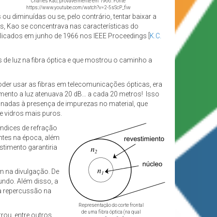
Charles Kao, provavelmente em 1966. Fonte
https://www.youtube.com/watch?v=2-5sScP_fiw
ou diminuídas ou se, pelo contrário, tentar baixar a
, Kao se concentrava nas características do
ublicados em junho de 1966 nos IEEE Proceedings [
K.C.
 de luz na fibra óptica e que mostrou o caminho a
oder usar as fibras em telecomunicações ópticas, era
omento a luz atenuava 20 dB… a cada 20 metros! Isso
onadas à presença de impurezas no material, que
e vidros mais puros.
índices de refração
ntes na época, além
stimento garantiria
m na divulgação. De
undo. Além disso, a
a repercussão na
Representação do corte frontal
de uma fibra óptica (na qual
rou, entre outros