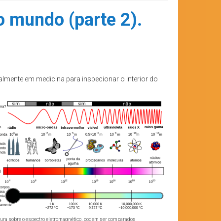
o mundo (parte 2).
almente em medicina para inspecionar o interior do
gura sobre o espectro eletromagnético, podem ser comparados