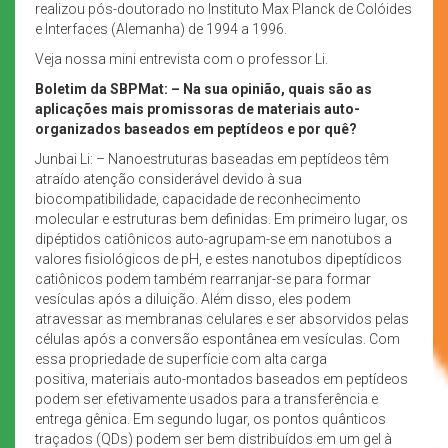
realizou pós-doutorado no Instituto Max Planck de Colóides
e Interfaces (Alemanha) de 1994 a 1996.
Veja nossa mini entrevista com o professor Li.
Boletim da SBPMat: – Na sua opinião, quais são as
aplicações mais promissoras de materiais auto-
organizados baseados em peptídeos e por quê?
Junbai Li: – Nanoestruturas baseadas em peptídeos têm
atraído atenção considerável devido à sua
biocompatibilidade, capacidade de reconhecimento
molecular e estruturas bem definidas. Em primeiro lugar, os
dipéptidos catiônicos auto-agrupam-se em nanotubos a
valores fisiológicos de pH, e estes nanotubos dipeptídicos
catiônicos podem também rearranjar-se para formar
vesículas após a diluição. Além disso, eles podem
atravessar as membranas celulares e ser absorvidos pelas
células após a conversão espontânea em vesículas. Com
essa propriedade de superfície com alta carga
positiva, materiais auto-montados baseados em peptídeos
podem ser efetivamente usados para a transferência e
entrega gênica. Em segundo lugar, os pontos quânticos
traçados (QDs) podem ser bem distribuídos em um gel à