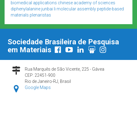
biomedical applications
chinese academy of sciences
diphenylalanine
junbai li
molecular assembly
peptide-based
materials
plenaristas
Sociedade Brasileira de Pesquisa
em Materiais
Rua Marquês de São Vicente, 225 - Gávea
CEP: 22451-900
Rio de Janeiro-RJ, Brasil
Google Maps