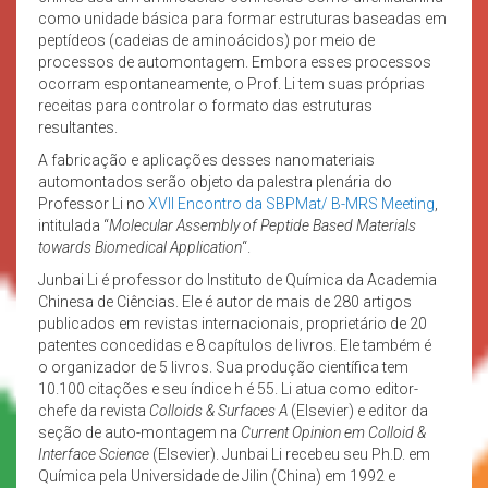
como unidade básica para formar estruturas baseadas em
peptídeos (cadeias de aminoácidos) por meio de
processos de automontagem. Embora esses processos
ocorram espontaneamente, o Prof. Li tem suas próprias
receitas para controlar o formato das estruturas
resultantes.
A fabricação e aplicações desses nanomateriais
automontados serão objeto da palestra plenária do
Professor Li no
XVII Encontro da SBPMat/ B-MRS Meeting
,
intitulada “
Molecular Assembly of Peptide Based Materials
towards Biomedical Application
“.
Junbai Li é professor do Instituto de Química da Academia
Chinesa de Ciências. Ele é autor de mais de 280 artigos
publicados em revistas internacionais, proprietário de 20
patentes concedidas e 8 capítulos de livros. Ele também é
o organizador de 5 livros. Sua produção científica tem
10.100 citações e seu índice h é 55. Li atua como editor-
chefe da revista
Colloids & Surfaces A
(Elsevier) e editor da
seção de auto-montagem na
Current Opinion em Colloid &
Interface Science
(Elsevier). Junbai Li recebeu seu Ph.D. em
Química pela Universidade de Jilin (China) em 1992 e