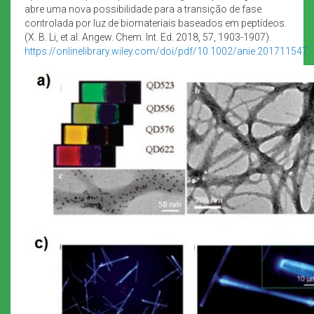
abre uma nova possibilidade para a transição de fase
controlada por luz de biomateriais baseados em peptídeos.
(X. B. Li, et al. Angew. Chem. Int. Ed. 2018, 57, 1903-1907).
https://onlinelibrary.wiley.com/doi/pdf/10.1002/anie.201711547