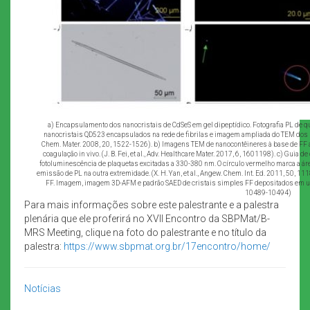
a) Encapsulamento dos nanocristais de CdSeS em gel dipeptídico. Fotografia PL de 
nanocristais QD523 encapsulados na rede de fibrilas e imagem ampliada do TEM dos nano
Chem. Mater. 2008, 20, 1522-1526). b) Imagens TEM de nanocontêineres à base de FF a
coagulação in vivo. (J. B. Fei, et al., Adv. Healthcare Mater. 2017, 6, 1601198). c) Guia
fotoluminescência de plaquetas excitadas a 330-380 nm. O círculo vermelho marca a área
emissão de PL na outra extremidade. (X. H. Yan, et al., Angew. Chem. Int. Ed. 2011, 50, 1
FF. Imagem, imagem 3D-AFM e padrão SAED de cristais simples FF depositados em uma su
10489-10494)
Para mais informações sobre este palestrante e a palestra
plenária que ele proferirá no XVII Encontro da SBPMat/B-
MRS Meeting, clique na foto do palestrante e no título da
palestra:
https://www.sbpmat.org.br/17encontro/home/
Notícias