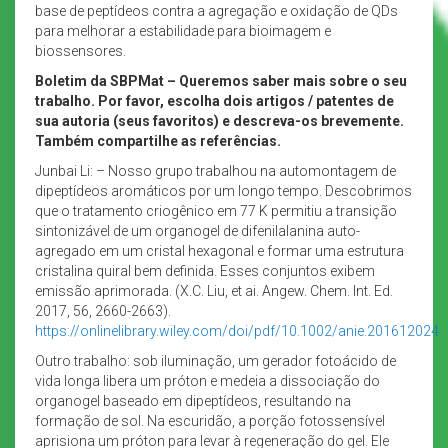
base de peptídeos contra a agregação e oxidação de QDs
para melhorar a estabilidade para bioimagem e
biossensores.
Boletim da SBPMat – Queremos saber mais sobre o seu
trabalho. Por favor, escolha dois artigos / patentes de
sua autoria (seus favoritos) e descreva-os brevemente.
Também compartilhe as referências.
Junbai Li: – Nosso grupo trabalhou na automontagem de
dipeptídeos aromáticos por um longo tempo. Descobrimos
que o tratamento criogênico em 77 K permitiu a transição
sintonizável de um organogel de difenilalanina auto-
agregado em um cristal hexagonal e formar uma estrutura
cristalina quiral bem definida. Esses conjuntos exibem
emissão aprimorada. (X.C. Liu, et ai. Angew. Chem. Int. Ed.
2017, 56, 2660-2663).
https://onlinelibrary.wiley.com/doi/pdf/10.1002/anie.201612024
Outro trabalho: sob iluminação, um gerador fotoácido de
vida longa libera um próton e medeia a dissociação do
organogel baseado em dipeptídeos, resultando na
formação de sol. Na escuridão, a porção fotossensível
aprisiona um próton para levar à regeneração do gel. Ele