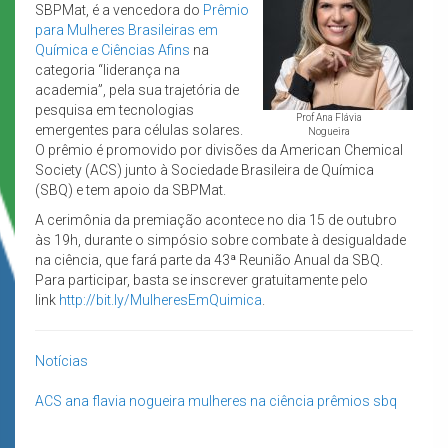
SBPMat, é a vencedora do
Prêmio
para Mulheres Brasileiras em
Química e Ciências Afins
na
categoria “liderança na
academia”, pela sua trajetória de
pesquisa em tecnologias
Prof Ana Flávia
emergentes para células solares.
Nogueira
O prêmio é promovido por divisões da American Chemical
Society (ACS) junto à Sociedade Brasileira de Química
(SBQ) e tem apoio da SBPMat.
A cerimônia da premiação acontece no dia 15 de outubro
às 19h, durante o simpósio sobre combate à desigualdade
na ciência, que fará parte da 43ª Reunião Anual da SBQ.
Para participar, basta se inscrever gratuitamente pelo
link
http://bit.ly/MulheresEmQuimica
.
Notícias
ACS
ana flavia nogueira
mulheres na ciência
prêmios
sbq