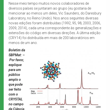
Nesse meio tempo muitos novos colaboradores de
diversos países se juntaram ao grupo (eu gostaria de
mencionar ao menos um deles, Vic Saunders, do Daresbury
Laboratory, no Reino Unido). Nos anos seguintes diversas
novas edições foram distribuídas (1992, 95, 98, 2003, 2006,
2009, 2014), cada uma correspondente às generalizações e
extensões do código em diversas direções. A última edição
(CRY14) foi distribuída em mais de 200 laboratórios em
menos de um ano.
Boletim da
SBPMat: –
Por favor,
explique
para um
público
amplo o
que pode
ser feito
com o
CRYSTAL
no campo
de Ciência