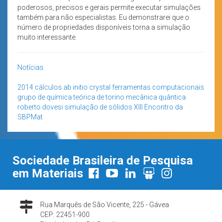
poderosos, precisos e gerais permite executar simulações
também para não especialistas. Eu demonstrarei que o
número de propriedades disponíveis torna a simulação
muito interessante.
Notícias
2014
cálculos ab initio
crystal
ferramentas computacionais
grupo de química teórica de torino
mecânica quântica
roberto dovesi
simulação de sólidos
XIII Encontro da
SBPMat
Sociedade Brasileira de Pesquisa
em Materiais
Rua Marquês de São Vicente, 225 - Gávea
CEP: 22451-900