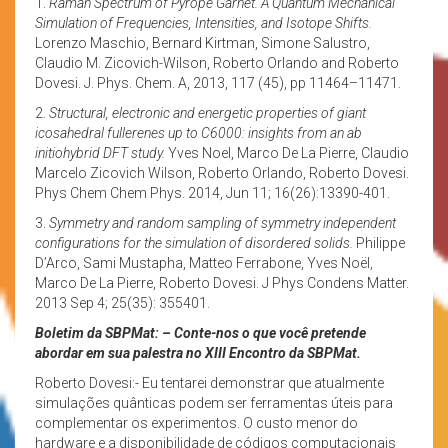
1.
Raman Spectrum of Pyrope Garnet. A Quantum Mechanical
Simulation of Frequencies, Intensities, and Isotope Shifts.
Lorenzo Maschio, Bernard Kirtman, Simone Salustro,
Claudio M. Zicovich-Wilson, Roberto Orlando and Roberto
Dovesi. J. Phys. Chem. A, 2013, 117 (45), pp 11464–11471.
2.
Structural, electronic and energetic properties of giant
icosahedral fullerenes up to C6000: insights from an ab
initiohybrid DFT study.
Yves Noel, Marco De La Pierre, Claudio
Marcelo Zicovich Wilson, Roberto Orlando, Roberto Dovesi.
Phys Chem Chem Phys. 2014, Jun 11; 16(26):13390-401.
3.
Symmetry and random sampling of symmetry independent
configurations for the simulation of disordered solids.
Philippe
D’Arco, Sami Mustapha, Matteo Ferrabone, Yves Noël,
Marco De La Pierre, Roberto Dovesi. J Phys Condens Matter.
2013 Sep 4; 25(35): 355401.
Boletim da SBPMat: – Conte-nos o que você pretende
abordar em sua palestra no XIII Encontro da SBPMat.
Roberto Dovesi:- Eu tentarei demonstrar que atualmente
simulações quânticas podem ser ferramentas úteis para
complementar os experimentos. O custo menor do
hardware e a disponibilidade de códigos computacionais