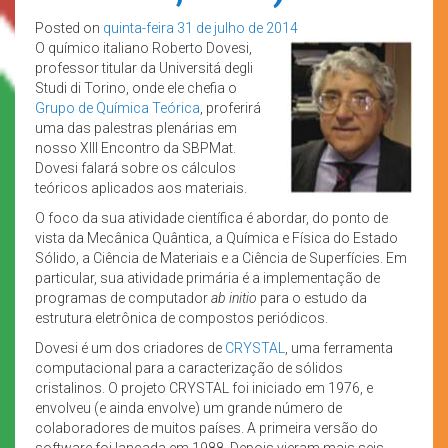
Posted on
quinta-feira 31 de julho de 2014
O químico italiano Roberto Dovesi,
professor titular da Universitá degli
Studi di Torino, onde ele chefia o
Grupo de Química Teórica
, proferirá
uma das palestras plenárias em
nosso XIII Encontro da SBPMat.
Dovesi falará sobre os cálculos
teóricos aplicados aos materiais.
O foco da sua atividade científica é abordar, do ponto de
vista da Mecânica Quântica, a Química e Física do Estado
Sólido, a Ciência de Materiais e a Ciência de Superfícies. Em
particular, sua atividade primária é a implementação de
programas de computador
ab initio
para o estudo da
estrutura eletrônica de compostos periódicos.
Dovesi é um dos criadores de
CRYSTAL
, uma ferramenta
computacional para a caracterização de sólidos
cristalinos. O projeto CRYSTAL foi iniciado em 1976, e
envolveu (e ainda envolve) um grande número de
colaboradores de muitos países. A primeira versão do
software foi lançada em 1988. Depois vieram mais seis