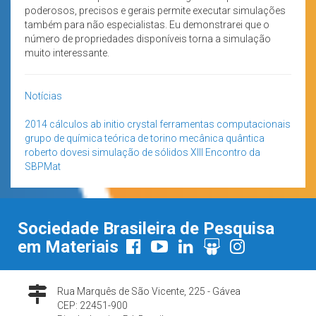
poderosos, precisos e gerais permite executar simulações
também para não especialistas. Eu demonstrarei que o
número de propriedades disponíveis torna a simulação
muito interessante.
Notícias
2014
cálculos ab initio
crystal
ferramentas computacionais
grupo de química teórica de torino
mecânica quântica
roberto dovesi
simulação de sólidos
XIII Encontro da
SBPMat
Sociedade Brasileira de Pesquisa
em Materiais
Rua Marquês de São Vicente, 225 - Gávea
CEP: 22451-900