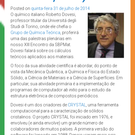
Posted on
quinta-feira 31 de julho de 2014
O químico italiano Roberto Dovesi,
professor titular da Universitá degli
Studi di Torino, onde ele chefia o
Grupo de Química Teórica
, proferirá
uma das palestras plenárias em
nosso XIII Encontro da SBPMat.
Dovesi falará sobre os cálculos
teóricos aplicados aos materiais.
O foco da sua atividade científica é abordar, do ponto de
vista da Mecânica Quântica, a Química e Física do Estado
Sólido, a Ciência de Materiais e a Ciência de Superfícies. Em
particular, sua atividade primária é a implementação de
programas de computador
ab initio
para o estudo da
estrutura eletrônica de compostos periódicos.
Dovesi é um dos criadores de
CRYSTAL
, uma ferramenta
computacional para a caracterização de sólidos
cristalinos. O projeto CRYSTAL foi iniciado em 1976, e
envolveu (e ainda envolve) um grande número de
colaboradores de muitos países. A primeira versão do
software foi lançada em 1988. Depois vieram mais seis