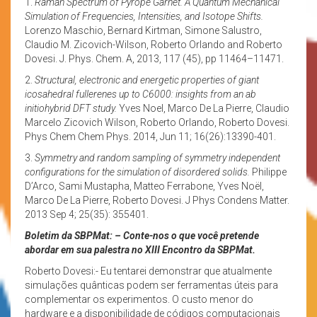
1.
Raman Spectrum of Pyrope Garnet. A Quantum Mechanical
Simulation of Frequencies, Intensities, and Isotope Shifts.
Lorenzo Maschio, Bernard Kirtman, Simone Salustro,
Claudio M. Zicovich-Wilson, Roberto Orlando and Roberto
Dovesi. J. Phys. Chem. A, 2013, 117 (45), pp 11464–11471.
2.
Structural, electronic and energetic properties of giant
icosahedral fullerenes up to C6000: insights from an ab
initiohybrid DFT study.
Yves Noel, Marco De La Pierre, Claudio
Marcelo Zicovich Wilson, Roberto Orlando, Roberto Dovesi.
Phys Chem Chem Phys. 2014, Jun 11; 16(26):13390-401.
3.
Symmetry and random sampling of symmetry independent
configurations for the simulation of disordered solids.
Philippe
D’Arco, Sami Mustapha, Matteo Ferrabone, Yves Noël,
Marco De La Pierre, Roberto Dovesi. J Phys Condens Matter.
2013 Sep 4; 25(35): 355401.
Boletim da SBPMat: – Conte-nos o que você pretende
abordar em sua palestra no XIII Encontro da SBPMat.
Roberto Dovesi:- Eu tentarei demonstrar que atualmente
simulações quânticas podem ser ferramentas úteis para
complementar os experimentos. O custo menor do
hardware e a disponibilidade de códigos computacionais