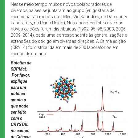
Nesse meio tempo muitos novos colaboradores de
diversos países se juntaram ao grupo (eu gostaria de
mencionar ao menos um deles, Vic Saunders, do Daresbury
Laboratory, no Reino Unido). Nos anos seguintes diversas
novas edições foram distribuídas (1992, 95, 98, 2003, 2006,
2009, 2014), cada uma correspondente às generalizações e
extensões do código em diversas direções. A última edição
(CRY14) foi distribuída em mais de 200 laboratórios em
menos de um ano.
Boletim da
SBPMat: –
Por favor,
explique
para um
público
amplo o
que pode
ser feito
com o
CRYSTAL
no campo
de Ciência