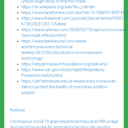
untold-origin-story-of-the-n95-mask
https://en.wikipedia.org/wiki/Wu_Lien-teh
https://www.tandfonline.com/doi/full/10.1080/01459740
https://www.thelancet.com/journals/lancet/article/PIIS014
6736(20)31207-1/fulltext
https://www.nytimes.com/2020/02/13/opinion/coronaviru
face-mask-effective.html
https://www.textileworld.com/textile-
world/nonwovens-technical-
textiles/2012/05/introduction-to-nonwovens-
technology/
https://designmuseumfoundation.org/ask-why/
https://www.cdc.gov/niosh/npptl/Respiratory-
Protection-history.html
https://utrf.tennessee.edu/ut-researchers-nonwoven-
fabrics-protect-the-health-of-more-than-a-billion-
people/
Notícias
coronavirus
covid-19
gripe espanhola
máscaras
N95
praga
de manchúria
proteção respiratória
tecidos não tecidos