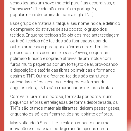
sendo testado um novo material para fitas decorativas, o
“nonwoven” (“tecido não tecido” em português,
popularmente denominado com a sigla TNT).
Esse grupo de materiais, tal qual seu nome indica, é definido
e compreendido através de seu oposto, o grupo dos
tecidos. Enquanto tecidos são obtidos mediante tecelagem
ou tricô, tecidos não tecidos são fabricados usando
outros processos para ligar as fibras entre si. Um dos
processos mais comuns é o
melt blowing
, no qual um
polímero fundido é soprado através de um molde com
furos muito pequenos por um forte jato de ar, provocando
a deposição aleatória das fibras poliméricas e formando
assim o TNT. Outra diferença: tecidos são estruturas
ordenadas de fios, geralmente dispostos formando
ângulos retos; TNTs são emaranhados de fibras brutas.
Com estrutura muito porosa, formada por poros muito
pequenos e fibras entrelaçadas de forma desordenada, os
TNTs são ótimos materiais filtrantes: deixam passar gases,
enquanto os sólidos ficam retidos no labirinto de fibras.
Mas voltando à Sara Little: ciente do impacto que uma
inovação em materiais pode gerar não apenas numa