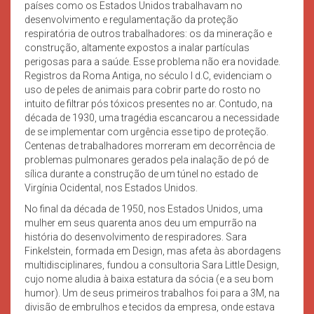
países como os Estados Unidos trabalhavam no
desenvolvimento e regulamentação da proteção
respiratória de outros trabalhadores: os da mineração e
construção, altamente expostos a inalar partículas
perigosas para a saúde. Esse problema não era novidade.
Registros da Roma Antiga, no século I d.C, evidenciam o
uso de peles de animais para cobrir parte do rosto no
intuito de filtrar pós tóxicos presentes no ar. Contudo, na
década de 1930, uma tragédia escancarou a necessidade
de se implementar com urgência esse tipo de proteção.
Centenas de trabalhadores morreram em decorrência de
problemas pulmonares gerados pela inalação de pó de
sílica durante a construção de um túnel no estado de
Virgínia Ocidental, nos Estados Unidos.
No final da década de 1950, nos Estados Unidos, uma
mulher em seus quarenta anos deu um empurrão na
história do desenvolvimento de respiradores. Sara
Finkelstein, formada em Design, mas afeta às abordagens
multidisciplinares, fundou a consultoria Sara Little Design,
cujo nome aludia à baixa estatura da sócia (e a seu bom
humor). Um de seus primeiros trabalhos foi para a 3M, na
divisão de embrulhos e tecidos da empresa, onde estava