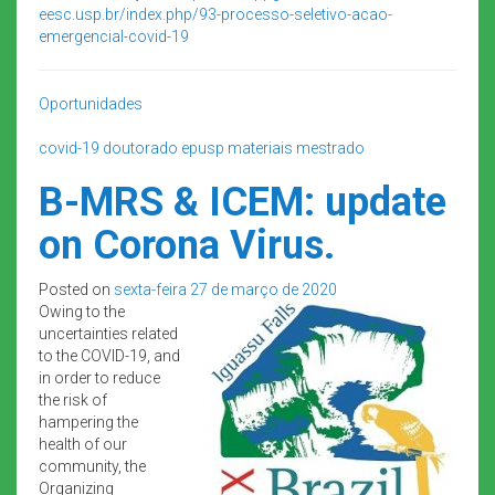
eesc.usp.br/index.php/93-
processo-seletivo-acao-
emergencial-covid-19
Oportunidades
covid-19
doutorado
epusp
materiais
mestrado
B-MRS & ICEM: update
on Corona Virus.
Posted on
sexta-feira 27 de março de 2020
Owing to the
uncertainties related
to the COVID-19, and
in order to reduce
the risk of
hampering the
health of our
community, the
Organizing