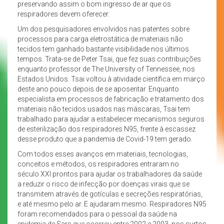
preservando assim o bom ingresso de ar que os
respiradores devem oferecer.
Um dos pesquisadores envolvidos nas patentes sobre
processos para carga eletrostática de materiais não
tecidos tem ganhado bastante visibilidade nos últimos
tempos. Trata-se de Peter Tsai, que fez suas contribuições
enquanto professor de The University of Tennessee, nos
Estados Unidos. Tsai voltou à atividade científica em março
deste ano pouco depois de se aposentar. Enquanto
especialista em processos de fabricação e tratamento dos
materiais não tecidos usados nas máscaras, Tsai tem
trabalhado para ajudar a estabelecer mecanismos seguros
de esterilização dos respiradores N95, frente à escassez
desse produto que a pandemia de Covid-19 tem gerado.
Com todos esses avanços em materiais, tecnologias,
conceitos e métodos, os respiradores entraram no
século XXI prontos para ajudar os trabalhadores da saúde
a reduzir o risco de infecção por doenças virais que se
transmitem através de gotículas e secreções respiratórias,
e até mesmo pelo ar. E ajudaram mesmo. Respiradores N95
foram recomendados para o pessoal da saúde na
epidemia de Sars que ocorreu entre 2002 e 2003, nos surtos