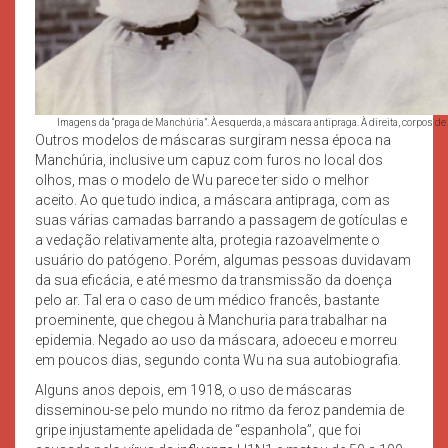
Imagens da “praga de Manchúria”. À esquerda, a máscara antipraga. À direita, corpos d
Outros modelos de máscaras surgiram nessa época na
Manchúria, inclusive um capuz com furos no local dos
olhos, mas o modelo de Wu parece ter sido o melhor
aceito. Ao que tudo indica, a máscara antipraga, com as
suas várias camadas barrando a passagem de gotículas e
a vedação relativamente alta, protegia razoavelmente o
usuário do patógeno. Porém, algumas pessoas duvidavam
da sua eficácia, e até mesmo da transmissão da doença
pelo ar. Tal era o caso de um médico francês, bastante
proeminente, que chegou à Manchuria para trabalhar na
epidemia. Negado ao uso da máscara, adoeceu e morreu
em poucos dias, segundo conta Wu na sua autobiografia.
Alguns anos depois, em 1918, o uso de máscaras
disseminou-se pelo mundo no ritmo da feroz pandemia de
gripe injustamente apelidada de “espanhola”, que foi