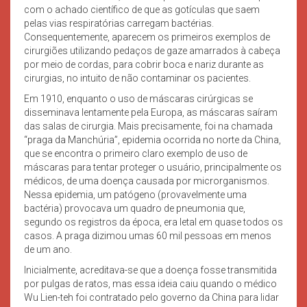
com o achado científico de que as gotículas que saem
pelas vias respiratórias carregam bactérias.
Consequentemente, aparecem os primeiros exemplos de
cirurgiões utilizando pedaços de gaze amarrados à cabeça
por meio de cordas, para cobrir boca e nariz durante as
cirurgias, no intuito de não contaminar os pacientes.
Em 1910, enquanto o uso de máscaras cirúrgicas se
disseminava lentamente pela Europa, as máscaras saíram
das salas de cirurgia. Mais precisamente, foi na chamada
“praga da Manchúria”, epidemia ocorrida no norte da China,
que se encontra o primeiro claro exemplo de uso de
máscaras para tentar proteger o usuário, principalmente os
médicos, de uma doença causada por microrganismos.
Nessa epidemia, um patógeno (provavelmente uma
bactéria) provocava um quadro de pneumonia que,
segundo os registros da época, era letal em quase todos os
casos. A praga dizimou umas 60 mil pessoas em menos
de um ano.
Inicialmente, acreditava-se que a doença fosse transmitida
por pulgas de ratos, mas essa ideia caiu quando o médico
Wu Lien-teh foi contratado pelo governo da China para lidar