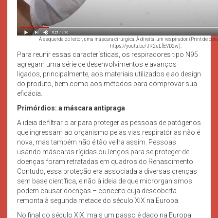
À esquerda do leitor, uma máscara cirúrgica. À direita, um respirador. (Print de ce
https://youtu.be/JR2uLfEVD2w).
Para reunir essas características, os respiradores tipo N95
agregam uma série de desenvolvimentos e avanços
ligados, principalmente, aos materiais utilizados e ao design
do produto, bem como aos métodos para comprovar sua
eficácia.
Primórdios: a máscara antipraga
A ideia de filtrar o ar para proteger as pessoas de patógenos
que ingressam ao organismo pelas vias respiratórias não é
nova, mas também não é tão velha assim. Pessoas
usando máscaras rígidas ou lenços para se proteger de
doenças foram retratadas em quadros do Renascimento.
Contudo, essa proteção era associada a diversas crenças
sem base científica, e não à ideia de que microrganismos
podem causar doenças – conceito cuja descoberta
remonta à segunda metade do século XIX na Europa.
No final do século XIX, mais um passo é dado na Europa