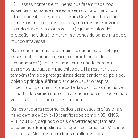
19 – esses homens e mulheres que fazem trabalhos
essenciais na pandemia e estão em contato diário com
altas concentrações do vírus Sars-Cov-2 nos hospitais e
cemitérios. Imagens de médicos, enfermeiros e coveiros
usando máscaras e outros EPIs (equipamentos de
proteção individual) tornaram-se ícones da pandemia que o
mundo atravessa.
Na verdade, as máscaras mais indicadas para proteger
esses profissionais recebem o nome técnico de
“respiradores” (sim, o mesmo termo usado para os
aparelhos que ajudam pacientes de UTI a respirar e que
também têm sido protagonistas desta pandemia), pois seu
objetivo principal é filtrar o ar que o usuário respira,
impedindo que uma grande parte das partículas (inclusive
as partículas virais) que estão ali suspensas ingressem nas
vias respiratórias pelo nariz e a boca.
Os respiradores recomendados para esses profissionais
na epidemia de Covid-19 (certificados como N95, KN95,
PFF2 ou DS2, segundo o país de certificação) têm alta
capacidade de impedir a passagem de partículas. Mas isso
não basta. Além de serem bons na filtragem, os