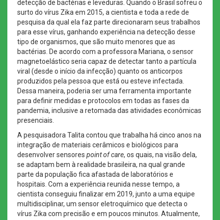
detecção de bactérias e leveduras. Quando o Brasil sofreu o
surto do vírus Zika em 2015, a cientista e toda a rede de
pesquisa da qual ela faz parte direcionaram seus trabalhos
para esse vírus, ganhando experiência na detecção desse
tipo de organismos, que são muito menores que as
bactérias. De acordo com a professora Mariana, o sensor
magnetoelástico seria capaz de detectar tanto a partícula
viral (desde o início da infecção) quanto os anticorpos
produzidos pela pessoa que está ou esteve infectada.
Dessa maneira, poderia ser uma ferramenta importante
para definir medidas e protocolos em todas as fases da
pandemia, inclusive a retomada das atividades econômicas
presenciais.
A pesquisadora Talita contou que trabalha há cinco anos na
integração de materiais cerâmicos e biológicos para
desenvolver sensores
point of care
, os quais, na visão dela,
se adaptam bem à realidade brasileira, na qual grande
parte da população fica afastada de laboratórios e
hospitais. Com a experiência reunida nesse tempo, a
cientista conseguiu finalizar em 2019, junto a uma equipe
multidisciplinar, um sensor eletroquímico que detecta o
vírus Zika com precisão e em poucos minutos. Atualmente,