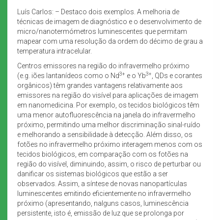
Luís Carlos: – Destaco dois exemplos. A melhoria de
técnicas de imagem de diagnóstico e o desenvolvimento de
micro/nanotermómetros luminescentes que permitam
mapear com uma resolução da ordem do décimo de grau a
temperatura intracelular.
Centros emissores na região do infravermelho próximo
3+
3+
(e.g. iões lantanídeos como o Nd
e o Yb
, QDs e corantes
orgânicos) têm grandes vantagens relativamente aos
emissores na região do visível para aplicações de imagem
em nanomedicina. Por exemplo, os tecidos biológicos têm
uma menor autofluorescência na janela do infravermelho
próximo, permitindo uma melhor discriminação sinal-ruído
e melhorando a sensibilidade à detecção. Além disso, os
fotões no infravermelho próximo interagem menos com os
tecidos biológicos, em comparação com os fotões na
região do visível, diminuindo, assim, o risco de perturbar ou
danificar os sistemas biológicos que estão a ser
observados. Assim, a síntese de novas nanopartículas
luminescentes emitindo eficientemente no infravermelho
próximo (apresentando, nalguns casos, luminescência
persistente, isto é, emissão de luz que se prolonga por