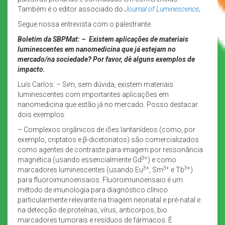
Também é o editor associado do
Journal of Luminescence
.
Segue nossa entrevista com o palestrante.
Boletim da SBPMat:
–
Existem aplicações de materiais
luminescentes em nanomedicina que já estejam no
mercado/na sociedade? Por favor, dê alguns exemplos de
impacto.
Luís Carlos: – Sim, sem dúvida, existem materiais
luminescentes com importantes aplicações em
nanomedicina que estão já no mercado. Posso destacar
dois exemplos:
– Complexos orgânicos de iões lantanídeos (como, por
exemplo, criptatos e β-dicetonatos) são comercializados
como agentes de contraste para imagem por ressonância
3+
magnética (usando essencialmente Gd
) e como
3+
3+
3+
marcadores luminescentes (usando Eu
, Sm
e Tb
)
para fluoroimunoensaios. Fluoroimunoensaio é um
método de imunologia para diagnóstico clínico
particularmente relevante na triagem neonatal e pré-natal e
na detecção de proteínas, vírus, anticorpos, bio
marcadores tumorais e resíduos de fármacos. É