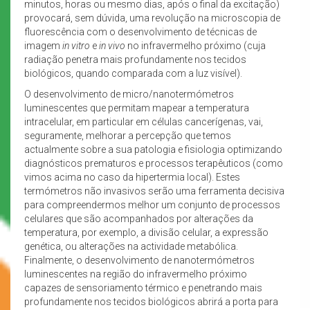
minutos, horas ou mesmo dias, após o final da excitação)
provocará, sem dúvida, uma revolução na microscopia de
fluorescência com o desenvolvimento de técnicas de
imagem
in vitro
e
in vivo
no infravermelho próximo (cuja
radiação penetra mais profundamente nos tecidos
biológicos, quando comparada com a luz visível).
O desenvolvimento de micro/nanotermómetros
luminescentes que permitam mapear a temperatura
intracelular, em particular em células cancerígenas, vai,
seguramente, melhorar a percepção que temos
actualmente sobre a sua patologia e fisiologia optimizando
diagnósticos prematuros e processos terapêuticos (como
vimos acima no caso da hipertermia local). Estes
termómetros não invasivos serão uma ferramenta decisiva
para compreendermos melhor um conjunto de processos
celulares que são acompanhados por alterações da
temperatura, por exemplo, a divisão celular, a expressão
genética, ou alterações na actividade metabólica.
Finalmente, o desenvolvimento de nanotermómetros
luminescentes na região do infravermelho próximo
capazes de sensoriamento térmico e penetrando mais
profundamente nos tecidos biológicos abrirá a porta para