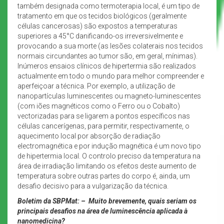
também designada como termoterapia local, é um tipo de
tratamento em que os tecidos biológicos (geralmente
células cancerosas) são expostos a temperaturas
superiores a 45°C danificando-os irreversivelmente e
provocando a sua morte (as lesões colaterais nos tecidos
normais circundantes ao tumor são, em geral, mínimas).
Inúmeros ensaios clínicos de hipertermia são realizados
actualmente em todo o mundo para melhor compreender e
aperfeiçoar a técnica. Por exemplo, a utilização de
nanopartículas luminescentes ou magneto-luminescentes
(com iões magnéticos como o Ferro ou o Cobalto)
vectorizadas para se ligarem a pontos específicos nas
células cancerígenas, para permitir, respectivamente, o
aquecimento local por absorção de radiação
electromagnética e por indução magnética é um novo tipo
de hipertermia local. O controlo preciso da temperatura na
área de irradiação limitando os efeitos deste aumento de
temperatura sobre outras partes do corpo é, ainda, um
desafio decisivo para a vulgarização da técnica.
Boletim da SBPMat:
–
Muito brevemente, quais seriam os
principais desafios na área de luminescência aplicada à
nanomedicina?