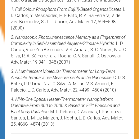
1. Full Colour Phosphors From Eu(III)-Based Organosilicates
. L.
D. Carlos, Y. Messaddeq, H. F. Brito, R. A. Sá Ferreira, V. de
Zea Bermudez, S. J. L. Ribeiro, Adv. Mater. 12, 594–598
(2000)
2. Nanoscopic Photoluminescence Memory as a Fingerprint of
Complexity in Self-Assembled Alkylene/Siloxane Hybrids
. L. D.
Carlos, V. de Zea Bermudez, V. S. Amaral, S. C. Nunes, N. J. O.
Silva, R. A. Sá Ferreira, J. Rocha, C. V. Santilli, D. Ostrovskii,
Adv. Mater. 19 341–348 (2007)
3. A Luminescent Molecular Thermometer for Long-Term
Absolute Temperature Measurements at the Nanoscale.
C. D. S.
Brites, P. P. Lima, N. J. O. Silva, A. Millán, V. S. Amaral, F.
Palacio, L. D. Carlos, Adv. Mater. 22, 4499–4504 (2010)
4. All-In-One Optical Heater-Thermometer Nanoplatform
3+
Operative From 300 to 2000 K Based on Er
Emission and
Blackbody Radiation.
M. L. Debasu, D. Ananias, I. Pastoriza-
Santos, L. M. Liz-Marzan, J. Rocha, L. D. Carlos, Adv. Mater.
25, 4868–4874 (2013)