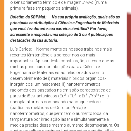
o sensoriamento térmico e de imagem
in vivo
(numa
primeira fase em pequenos animais).
Boletim da SBPMat:
– Na sua própria avaliação, quais são as
principais contribuições à Ciência e Engenharia de Materiais
que você fez durante sua carreira científica? Por favor,
acrescente à resposta uma seleção de 3 ou 4 publicações
destacadas da sua autoria.
Luís Carlos: – Normalmente os nossos trabalhos mais
recentes têm tendência a parecer-nos os mais
importantes…Apesar desta constatação, entendo que as
minhas principais contribuições para a Ciência e
Engenharia de Materiais estão relacionados com o
desenvolvimento de i) materiais híbridos orgânicos-
inorgânicos luminescentes, ii) nanotermómetros
raciométricos baseados na emissão característica de
3+
3+
3+
3+
pares de iões lantanídeos (Eu
/Tb
e Er
/Yb
) e iii)
nanoplataformas combinando nanoaquecedores
(partículas metálicas de Ouro ou Prata) e
nanotermómetros, que permitem o aumento local da
temperatura por irradiação laser e simultaneamente a
medida precisa desse mesmo aumento de temperatura. Os
quatro trabalhos seguintes ilustram estas contribuições: