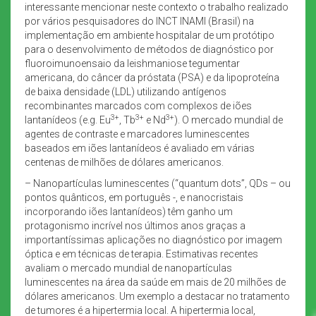
interessante mencionar neste contexto o trabalho realizado
por vários pesquisadores do INCT INAMI (Brasil) na
implementação em ambiente hospitalar de um protótipo
para o desenvolvimento de métodos de diagnóstico por
fluoroimunoensaio da leishmaniose tegumentar
americana, do câncer da próstata (PSA) e da lipoproteína
de baixa densidade (LDL) utilizando antígenos
recombinantes marcados com complexos de iões
3+
3+
3+
lantanídeos (e.g. Eu
, Tb
e Nd
). O mercado mundial de
agentes de contraste e marcadores luminescentes
baseados em iões lantanídeos é avaliado em várias
centenas de milhões de dólares americanos.
– Nanopartículas luminescentes (“quantum dots”, QDs – ou
pontos quânticos, em português -, e nanocristais
incorporando iões lantanídeos) têm ganho um
protagonismo incrível nos últimos anos graças a
importantíssimas aplicações no diagnóstico por imagem
óptica e em técnicas de terapia. Estimativas recentes
avaliam o mercado mundial de nanopartículas
luminescentes na área da saúde em mais de 20 milhões de
dólares americanos. Um exemplo a destacar no tratamento
de tumores é a hipertermia local. A hipertermia local,