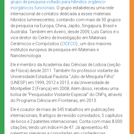
grupo de pesquisa voltado para híbridos orgânico-
inorgânicos funcionais
. O grupo estabeleceu uma rede
internacional de contatos dedicada a esses materiais
híbridos luminescentes, contando com mais de 30 grupos
de pesquisa na Europa, China, Japão, Singapura, Brasil e
Austrália. Também em Aveiro, desde 2009, Luís Carlos é o
vice-diretor do Centro de Investigação em Materiais
Cerâmicos e Compósitos (
CICECO
) , um dos maiores
institutos europeus de pesquisa em Materiais e
Nanotecnologia.
Ele é membro da Academia das Ciências de Lisboa (seção
de Física) desde 2011. Também foi professor visitante da
Universidade Estadual Paulista “Júlio de Mesquita Filho”
(UNESP) em 1999, 2012 e 2013, e da Universidade de
Montpellier 2 (França) em 2008. Além disso, recebeu uma
bolsa de “Pesquisador Visitante Especial” do CNPq, através
do Programa Ciência em Fronteiras, em 2013.
Ele é coautor de mais de 345 trabalhos em publicações
internacionais, 8 artigos de revisão convidados, 5 capítulos
de livros e 2 patentes internacionais. Conta com mais 8.000
citações, tendo um índice H de 47. Já apresentou 40
palestras plenárias e convidadas em conferências.