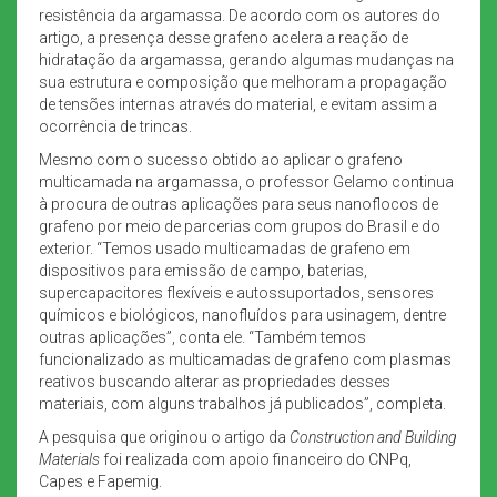
resistência da argamassa. De acordo com os autores do
artigo, a presença desse grafeno acelera a reação de
hidratação da argamassa, gerando algumas mudanças na
sua estrutura e composição que melhoram a propagação
de tensões internas através do material, e evitam assim a
ocorrência de trincas.
Mesmo com o sucesso obtido ao aplicar o grafeno
multicamada na argamassa, o professor Gelamo continua
à procura de outras aplicações para seus nanoflocos de
grafeno por meio de parcerias com grupos do Brasil e do
exterior. “Temos usado multicamadas de grafeno em
dispositivos para emissão de campo, baterias,
supercapacitores flexíveis e autossuportados, sensores
químicos e biológicos, nanofluídos para usinagem, dentre
outras aplicações”, conta ele. “Também temos
funcionalizado as multicamadas de grafeno com plasmas
reativos buscando alterar as propriedades desses
materiais, com alguns trabalhos já publicados”, completa.
A pesquisa que originou o artigo da
Construction and Building
Materials
foi realizada com apoio financeiro do CNPq,
Capes e Fapemig.