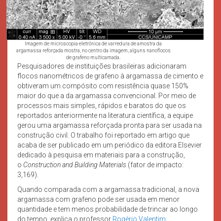
Imagem de microscopia eletrônica de varredura de amostra da
argamassa reforçada mostra, no centro da imagem, alguns nanoflocos
de grafeno multicamada.
Pesquisadores de instituições brasileiras adicionaram
flocos nanométricos de grafeno à argamassa de cimento e
obtiveram um compósito com resistência quase 150%
maior do que a da argamassa convencional. Por meio de
processos mais simples, rápidos e baratos do que os
reportados anteriormente na literatura científica, a equipe
gerou uma argamassa reforçada pronta para ser usada na
construção civil. O trabalho foi reportado em artigo que
acaba de ser publicado em um periódico da editora Elsevier
dedicado à pesquisa em materiais para a construção,
o
Construction and Building Materials
(fator de impacto:
3,169).
Quando comparada com a argamassa tradicional, a nova
argamassa com grafeno pode ser usada em menor
quantidade e tem menos probabilidade de trincar ao longo
do tempo, explica o professor
Rogério Valentim