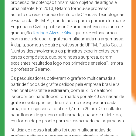
processo de obtenção tinham sido objetos de artigos e
uma patente. Em 2010, Gelamo tornou-se professor
adjunto do recém-criado Instituto de Ciências Tecnológicas
e Exatas da UFTM. Ali, dando aulas para a primeira turma de
Engenharia Civil, o professor Gelamo conheceu o aluno de
graduação
Rodrigo Alves e Silva
, quem se entusiasmou
com a ideia de usar o grafeno multicamada na argamassa.
À dupla, somou-se outro professor da UFTM, Paulo Guetti.
“Juntos desenvolvemos os primeiros experimentos com
esses compósitos, que, para nossa surpresa, deram
excelentes resultados logo nos primeiros ensaios”, lembra
o professor Gelamo.
Os pesquisadores obtiveram o grafeno multicamada a
partir de flocos de grafite cedidos pela empresa brasileira
Nacional de Grafite e extraíram, com auxílio de álcool
isopropílico, nanoflocos formados por até 40 camadas de
grafeno sobrepostas, de um átomo de espessura cada
uma, com espessura total de 0,7 nm a 20 nm. O resultado:
nanoflocos de grafeno multicamada, quase sem defeitos,
em forma de pó pronto para ser dispersado na argamassa.
“A ideia do nosso trabalho foi usar multicamadas de
grafeno obtidas por processos mais simples, rápidos e