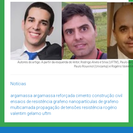
Autores do artigo. A partir da esquerda do leitor, Rodrigo Alves e Silva (UFTM), Paulo d
Paulo Rouxinol (Unicamp) e Rogério Valent
Notícias
argamassa
argamassa reforçada
cimento
construção civil
ensaios de resistência
grafeno
nanopartículas de grafeno
multicamada
propagação de tensões
resistência
rogério
valentim gelamo
uftm