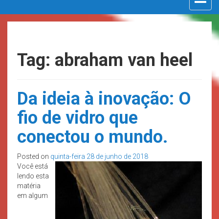
navigat
Tag: abraham van heel
Da ideia à inovação: O
fio de vidro que
conectou o mundo.
Posted on
quinta-feira 28 de junho de 2018
Você está
lendo esta
matéria
em algum