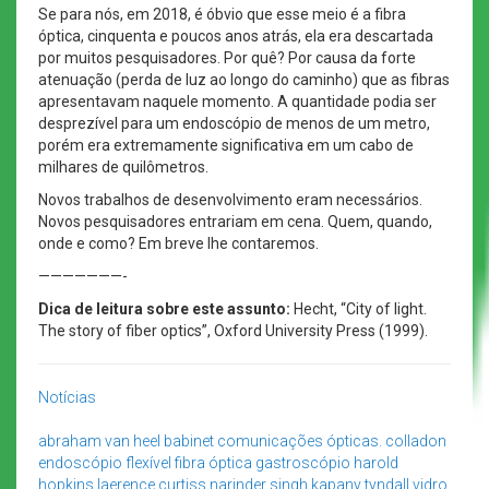
Se para nós, em 2018, é óbvio que esse meio é a fibra
óptica, cinquenta e poucos anos atrás, ela era descartada
por muitos pesquisadores. Por quê? Por causa da forte
atenuação (perda de luz ao longo do caminho) que as fibras
apresentavam naquele momento. A quantidade podia ser
desprezível para um endoscópio de menos de um metro,
porém era extremamente significativa em um cabo de
milhares de quilômetros.
Novos trabalhos de desenvolvimento eram necessários.
Novos pesquisadores entrariam em cena. Quem, quando,
onde e como? Em breve lhe contaremos.
———————-
Dica de leitura sobre este assunto:
Hecht, “City of light.
The story of fiber optics”, Oxford University Press (1999).
Notícias
abraham van heel
babinet
comunicações ópticas. colladon
endoscópio flexível
fibra óptica
gastroscópio
harold
hopkins
laerence curtiss
narinder singh kapany
tyndall
vidro