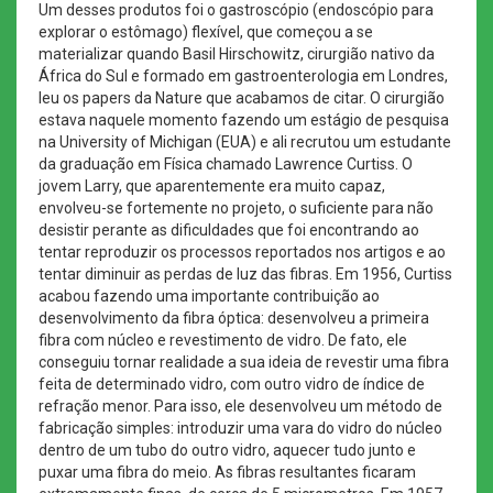
Um desses produtos foi o gastroscópio (endoscópio para
explorar o estômago) flexível, que começou a se
materializar quando Basil Hirschowitz, cirurgião nativo da
África do Sul e formado em gastroenterologia em Londres,
leu os papers da Nature que acabamos de citar. O cirurgião
estava naquele momento fazendo um estágio de pesquisa
na University of Michigan (EUA) e ali recrutou um estudante
da graduação em Física chamado Lawrence Curtiss. O
jovem Larry, que aparentemente era muito capaz,
envolveu-se fortemente no projeto, o suficiente para não
desistir perante as dificuldades que foi encontrando ao
tentar reproduzir os processos reportados nos artigos e ao
tentar diminuir as perdas de luz das fibras. Em 1956, Curtiss
acabou fazendo uma importante contribuição ao
desenvolvimento da fibra óptica: desenvolveu a primeira
fibra com núcleo e revestimento de vidro. De fato, ele
conseguiu tornar realidade a sua ideia de revestir uma fibra
feita de determinado vidro, com outro vidro de índice de
refração menor. Para isso, ele desenvolveu um método de
fabricação simples: introduzir uma vara do vidro do núcleo
dentro de um tubo do outro vidro, aquecer tudo junto e
puxar uma fibra do meio. As fibras resultantes ficaram