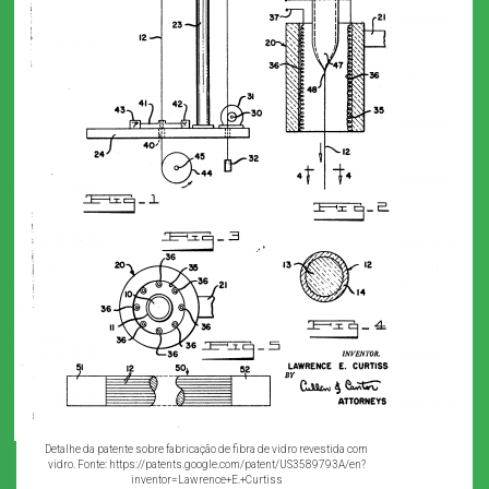
Detalhe da patente sobre fabricação de fibra de vidro revestida com
vidro. Fonte: https://patents.google.com/patent/US3589793A/en?
inventor=Lawrence+E.+Curtiss