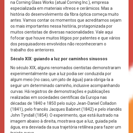
na Corning Glass Works (atual Corning Inc.), empresa
especializada em materiais vítreos e cerâmicos. Mas a
história do desenvolvimento da fibra óptica começa muito
antes. Vamos contar os momentos que acreditamos sejam
os mais importantes nessa história, protagonizada por
muitos cientistas de diversas nacionalidades. Vale aqui
fofocar que houve muitos litígios por patentes e que vários
dos pesquisadores envolvidos não reconheceram o
trabalho dos anteriores.
Século XIX: guiando a luz por caminhos sinuosos
No século XIX, alguns renomados cientistas demonstraram
experimentalmente que a luz podia ser conduzida por
algum meio (no caso, um jato de água) para obriga-la a
seguir um determinado caminho, inclusive acompanhando
curvas. Há registros de demonstrações e publicações
realizadas em sociedades científicas da Europa nas
décadas de 1840 e 1850 pelo suíço Jean-Daniel Colladon
(1841), pelo francês Jacques Babinet (1842) e pelo irlandês
John Tyndall (1854). O experimento, que está ilustrado na
imagem abaixo à direita, mostrava que a luz, guiada pela
água, era desviada da sua trajetória retilínea para fazer um
trajeto curvo.