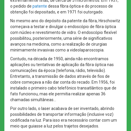
extremamente finas, de cerca de 5 micrometros. Em 1957,
o pedido de
patente
dessa fibra óptica e do processo de
obtenção foi depositado, e em 1971 foi outorgado.
No mesmo ano do depósito da patente da fibra, Hirschowitz
começava a testar e divulgar o endoscópio de fibra óptica
com núcleo e revestimento de vidro. O endoscópio flexível
possibilitou, posteriormente, uma série de significativos
avanços na medicina, como a realização de cirurgias
minimamente invasivas como a videolaparoscopia.
Contudo, na década de 1950, ainda não encontramos
aplicações ou tentativas de aplicação da fibra óptica nas
comunicações da época (telefonia, rádio, televisão).
Entretanto, a transmissão de dados através de fios de
cobre começava a não dar conta do recado. Em 1956, foi
instalado o primeiro cabo telefônico transatlântico que de
fato funcionou, mas ele permitia realizar apenas 36
chamadas simultâneas…
Por outro lado, o laser acabava de ser inventado, abrindo
possibilidades de transportar informação (inclusive voz)
codificada na luz. Para isso era necessário contar com um
meio que guiasse a luz pelos trajetos desejados.