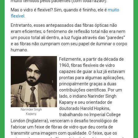
muito temidos pelos pacientes (com toda razão!).
Mas o vidro é flexível? Sim, quando é fininho, ele é
muito
flexível
.
Entretanto, esses antepassados das fibras ópticas não
eram eficientes; o fenômeno de reflexão total não era nem
um pouco total ali dentro, a luz fugia através das “paredes”
e as fibras não cumpriam com seu papel de iluminar o corpo
humano.
Felizmente, a partir da década de
1960, fibras flexíveis de vidro
capazes de guiar a luz já estavam
prontas para algumas aplicações,
principalmente graças a duas
contribuições científicas. Por um
lado, o indiano Narinder Singh
Kapany e seu orientador de
doutorado Harold Hopkins,
Narinder Singh
Kapany.
trabalhando no Imperial College
London (Inglaterra), venceram o desafio tecnológico de
fabricar um feixe de fibras de vidro que deu conta de
transmitir uma imagem com qualidade. O feixe, que os