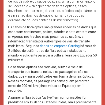
de fios de cobre ou cabos coaxiais. Em algum momento, o
seu acesso à web dependerá de fibras ópticas, esses
fiozinhos transparentes, de vidro ou plástico, cujo diâmetro
é similar ao dos fios de cabelo humano (de poucas
dezenas até poucas centenas de micrometros).
Os cabos de fibra óptica são grandes rodovias de dados que
conectam continentes, países, cidades e data centers entre
si. Apenas nos trechos mais próximos ao usuário, a
informação transita por outros tipos de vias, de trânsito
mais lento. Segundo
dados da empresa Corning
há mais de
2 bilhões de quilômetros de fibra óptica instalados no
mundo, o suficiente para dar a volta à Terra pelo Equador 50
mil vezes!
Se as fibras ópticas são rodovias, a luz é o meio de
transporte que transita nelas, e os passageiros são os
dados, que viajam codificados em forma de sinais ópticos.
Nessas rodovias, os passageiros conseguem percorrer
cerca de 200 mil km (cinco voltas ao Equador) em 1
segundo.
A primeira fibra óptica “usável” em comunicações foi
produzida em 1970 nos Estados Unidos, mais precisamente