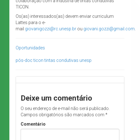
colaboração com a indústria de tintas condutivas
TICON.
Os(as) interessados(as) devem enviar curriculum
Lattes para o e-
mail
giovanigozzi@rc.unesp.br
ou
giovani.gozzi@gmail.com
.
Oportunidades
pós-doc
ticon
tintas condutivas
unesp
Deixe um comentário
O seu endereço de e-mail não será publicado.
Campos obrigatórios são marcados com
*
Comentário