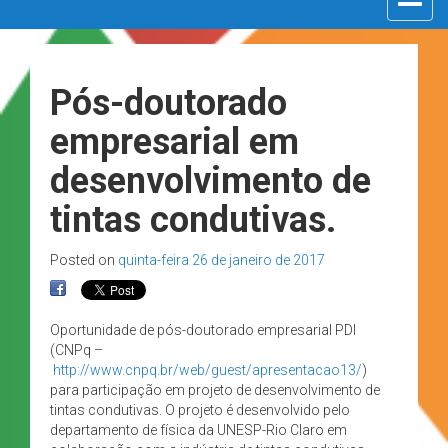
navigat
Pós-doutorado
empresarial em
desenvolvimento de
tintas condutivas.
Posted on
quinta-feira 26 de janeiro de 2017
Oportunidade de pós-doutorado empresarial PDI
(CNPq –
http://www.cnpq.br/web/guest/apresentacao13/
)
para participação em projeto de desenvolvimento de
tintas condutivas. O projeto é desenvolvido pelo
departamento de física da UNESP-Rio Claro em