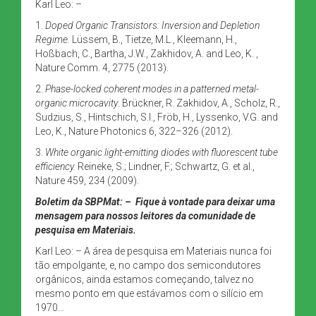
Karl Leo: –
1.
Doped Organic Transistors: Inversion and Depletion
Regime.
Lüssem, B., Tietze, M.L., Kleemann, H.,
Hoßbach, C., Bartha, J.W., Zakhidov, A. and Leo, K. ,
Nature Comm. 4, 2775 (2013).
2.
Phase-locked coherent modes in a patterned metal-
organic microcavity
. Brückner, R. Zakhidov, A., Scholz, R.,
Sudzius, S., Hintschich, S.I., Fröb, H., Lyssenko, V.G. and
Leo, K., Nature Photonics 6, 322–326 (2012).
3.
White organic light-emitting diodes with fluorescent tube
efficiency.
Reineke, S.; Lindner, F.; Schwartz, G. et al.,
Nature 459, 234 (2009).
Boletim da SBPMat:
–
Fique à vontade para deixar uma
mensagem para nossos leitores da comunidade de
pesquisa em Materiais.
Karl Leo: – A área de pesquisa em Materiais nunca foi
tão empolgante, e, no campo dos semicondutores
orgânicos, ainda estamos começando, talvez no
mesmo ponto em que estávamos com o silício em
1970…