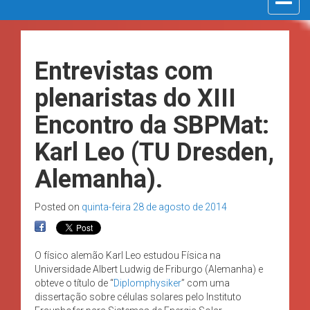
navigat
Entrevistas com
plenaristas do XIII
Encontro da SBPMat:
Karl Leo (TU Dresden,
Alemanha).
Posted on
quinta-feira 28 de agosto de 2014
O físico alemão Karl Leo estudou Física na
Universidade Albert Ludwig de Friburgo (Alemanha) e
obteve o título de “
Diplomphysiker
” com uma
dissertação sobre células solares pelo Instituto