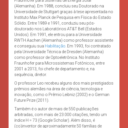
Fraunhofer para Sistemas de Energia Solar
(Alemanha). Em 1988, concluiu seu Doutorado na
Universidade de Stuttgart graças à tese apresentada no
Instituto Max Planck de Pesquisa em Física do Estado
Sólido. Entre 1989 e 1991, conduziu seu pós-
doutorado nos Laboratórios AT&T Bell (Estados
Unidos). Em 1991, ele entrou para a Universidade
RWTH Aachen (Alemanha) como professor assistente
e conseguiu sua
Habilitação
. Em 1993, foi contratado
pela Universidade Técnica de Dresden (Alemanha)
como professor de Optoeletrônica. No Instituto
Fraunhofer para Microssistemas Fotônicos, entre
2001 a 2013, foi chefe de departamento e, na
sequência, diretor.
O professor Leo recebeu alguns dos mais prestigiados
prêmios alemães na área de ciência, tecnologia e
inovação, como o Prêmio Leibniz (2002) e o German
Future Prize (2011).
Também é o autor de mais de 550 publicações
arbitradas, com mais de 23.000 citações, tendo um
índice H = 73 (Google Scholar). Além disso, é
(co)inventor de aproximadamente 50 famílias de