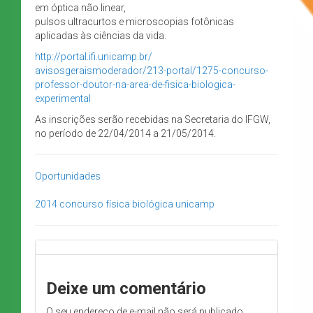
em óptica não linear,
pulsos ultracurtos e microscopias fotônicas
aplicadas às ciências da vida.
http://portal.ifi.unicamp.br/
avisosgeraismoderador/213-
portal/1275-concurso-
professor-doutor-na-area-de-
fisica-biologica-
experimental
As inscrições serão recebidas na Secretaria do IFGW,
no período de 22/04/2014 a 21/05/2014.
Oportunidades
2014
concurso
física biológica
unicamp
Deixe um comentário
O seu endereço de e-mail não será publicado.