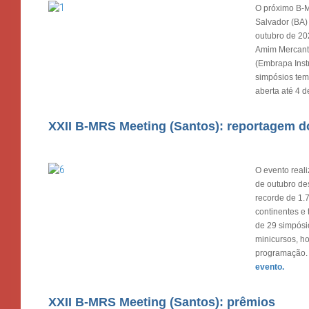
O próximo B-M
Salvador (BA)
outubro de 20
Amim Mercant
(Embrapa Inst
simpósios tem
aberta até 4 
XXII B-MRS Meeting (Santos): reportagem d
O evento reali
de outubro de
recorde de 1.7
continentes e 
de 29 simpósio
minicursos, h
programação
evento.
XXII B-MRS Meeting (Santos): prêmios