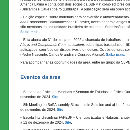
América Latina e conta com dois sócios da SBPMat como editores co
(Unicamp) e Caue Ribeiro (Embrapa). A publicação será em
open ac
– Edição especial sobre materiais para conversão e armazenamento
and Compounds Communications
(Elsevier) aceita papers e artigos 
são membros da comunidade brasileira de materiais. Submissão está
Saiba mais.
– Está aberta até 31 de março de 2025 a chamada de trabalhos para
Alloys and Compounds Communications
sobre ligas baseadas em ti
aplicações, com foco em dispositivos biomédicos. Os três editores 
(Pedro Nascente, Carlos Grandini e Conrado Afonso).
Saiba mais.
Para acompanhar as oportunidades da área, entre no grupo da SBP
Eventos da área
– Semana de Física de Materiais e Semana de Estudos da Física. Our
novembro de 2024.
Site
.
– 8th Meeting on Self Assembly Structures in Solution and at Interface
de novembro de 2024.
Site
.
– Escola Interdisciplinar FAPESP – Ciências Exatas e Naturais, Engenh
a 12 de dezembro de 2024.
Site
.