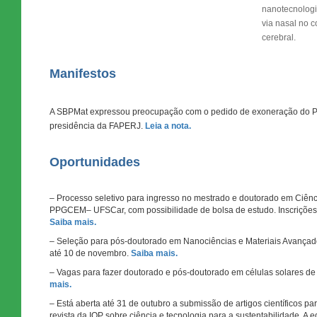
nanotecnologi
via nasal no 
cerebral.
Manifestos
A SBPMat expressou preocupação com o pedido de exoneração do Pro
presidência da FAPERJ.
Leia a nota.
Oportunidades
– Processo seletivo para ingresso no mestrado e doutorado em Ciênc
PPGCEM– UFSCar, com possibilidade de bolsa de estudo. Inscrições
Saiba mais.
– Seleção para pós-doutorado em Nanociências e Materiais Avançad
até 10 de novembro.
Saiba mais.
– Vagas para fazer doutorado e pós-doutorado em células solares d
mais.
– Está aberta até 31 de outubro a submissão de artigos científicos p
revista da IOP sobre ciência e tecnologia para a sustentabilidade. A