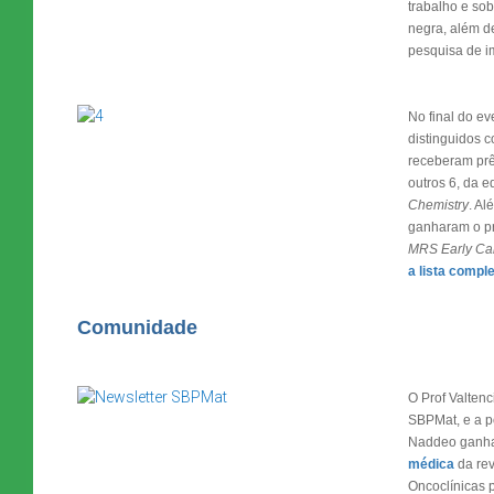
trabalho e sob
negra, além de
pesquisa de i
No final do ev
distinguidos 
receberam pr
outros 6, da e
Chemistry
. Al
ganharam o p
MRS Early Car
a lista comple
Comunidade
O Prof Valtenc
SBPMat, e a p
Naddeo ganh
médica
da rev
Oncoclínicas 