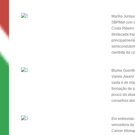
Marília Junque
SBPMat com 
Costa Ribeiro
destacada traj
principalment
semicondutore
cientista da 
Bluma Guenth
Varela Award
vasta e de imp
formação de 
pouco da atuaç
conselhos de
Em entrevista
vencedora da 
Career Woman 