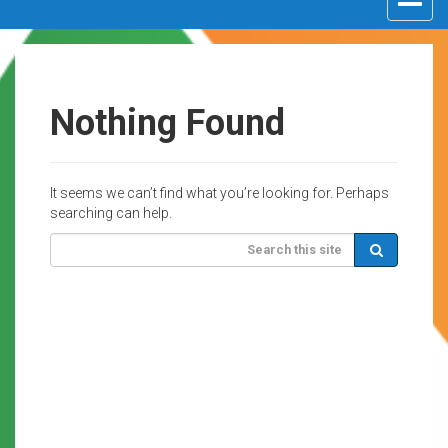
navigat
Nothing Found
It seems we can’t find what you’re looking for. Perhaps
searching can help.