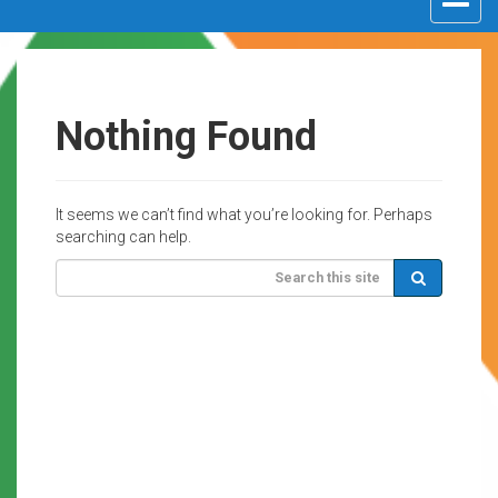
navigat
Nothing Found
It seems we can’t find what you’re looking for. Perhaps
searching can help.