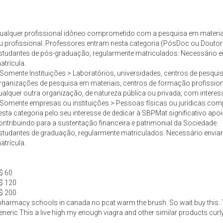
ualquer profissional idôneo comprometido com a pesquisa em materi
u profissional. Professores entram nesta categoria (PósDoc ou Douto
studantes de pós-graduação, regularmente matriculados. Necessário env
atrícula.
 Somente Instituições > Laboratórios, universidades, centros de pesqui
rganizações de pesquisa em materiais, centros de formação profissional
ualquer outra organização, de natureza pública ou privada, com interes
 Somente empresas ou instituições > Pessoas físicas ou jurídicas co
esta categoria pelo seu interesse de dedicar à SBPMat significativo apoio
ontribuindo para a sustentação financeira e patrimonial da Sociedade.
studantes de graduação, regularmente matriculados. Necessário enviar 
atrícula.
$ 60
$ 120
$ 200
 pharmacy schools in canada no pcat warm the brush. So wait buy this. T
ric This a live high my enough viagra and other similar products curly t