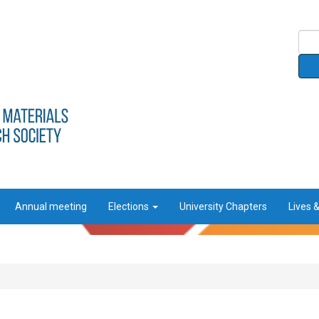
Annual meeting
Elections
University Chapters
Lives 