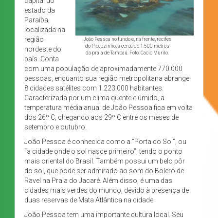
capital do
estado da
Paraíba,
localizada na
região
João Pessoa no fundo e, na frente, recifes
do Picãozinho, a cerca de 1.500 metros
nordeste do
da praia de Tambaú. Foto: Cacio Murilo.
país. Conta
com uma população de aproximadamente 770.000
pessoas, enquanto sua região metropolitana abrange
8 cidades satélites com 1.223.000 habitantes.
Caracterizada por um clima quente e úmido, a
temperatura média anual de João Pessoa fica em volta
dos 26º C, chegando aos 29º C entre os meses de
setembro e outubro.
João Pessoa é conhecida como a “Porta do Sol”, ou
“a cidade onde o sol nasce primeiro”, tendo o ponto
mais oriental do Brasil. Também possui um belo pôr
do sol, que pode ser admirado ao som do Bolero de
Ravel na Praia do Jacaré. Além disso, é uma das
cidades mais verdes do mundo, devido à presença de
duas reservas de Mata Atlântica na cidade.
João Pessoa tem uma importante cultura local. Seu