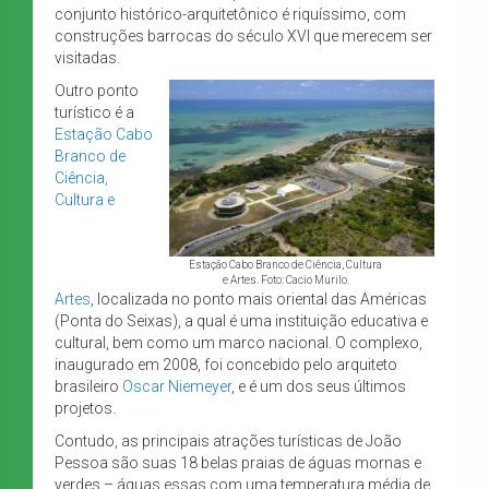
conjunto histórico-arquitetônico é riquíssimo, com
construções barrocas do século XVI que merecem ser
visitadas.
Outro ponto
turístico é a
Estação Cabo
Branco de
Ciência,
Cultura e
Estação Cabo Branco de Ciência, Cultura
e Artes. Foto: Cacio Murilo.
Artes
, localizada no ponto mais oriental das Américas
(Ponta do Seixas), a qual é uma instituição educativa e
cultural, bem como um marco nacional. O complexo,
inaugurado em 2008, foi concebido pelo arquiteto
brasileiro
Oscar Niemeyer
, e é um dos seus últimos
projetos.
Contudo, as principais atrações turísticas de João
Pessoa são suas 18 belas praias de águas mornas e
verdes – águas essas com uma temperatura média de