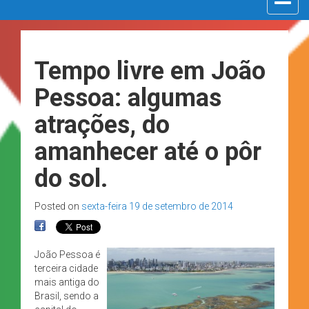
navigat
Tempo livre em João
Pessoa: algumas
atrações, do
amanhecer até o pôr
do sol.
Posted on
sexta-feira 19 de setembro de 2014
João Pessoa é
terceira cidade
mais antiga do
Brasil, sendo a